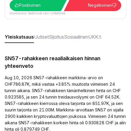
Positiivinen
Negatiivinen
Huomautus: tiedot ovat vain viitteellisiä.
Yleiskatsaus
Uutiset
Sijoitus
Sosiaalinen
UKK:t
SN57-rahakkeen reaaliaikaisen hinnan
yhteenveto
Aug 10, 2026 SN57-rahakkeen markkina-arvo on
CHF786.87K, mikä vastaa +3.85% muutosta viimeisen 24
tunnin aikana. SN57-rahakkeen tämänhetkinen hinta on CHF
0.923585, ja sen 24 tunnin treidausvolyymi on CHF 64.52K.
SN57-rahakkeen kierrossa oleva tarjonta on 851.97K, ja sen
suurin tarjonta on 21.00M. Markkina-arvoltaan SN57 on sijalla
2900 kaikkien kryptovaluuttojen joukossa. Viimeisen 24 tunnin
aikana SN57-rahakkeen korkein hinta oli 0.930828 CHF ja alin
hinta oli 0.879749 CHF.