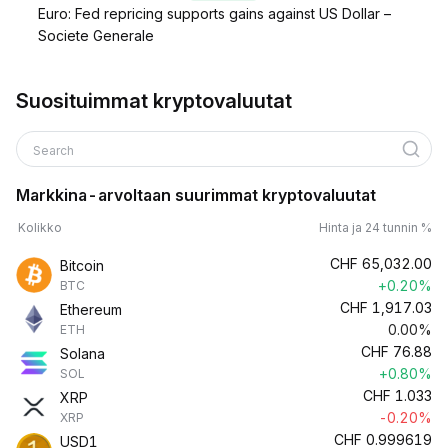
Euro: Fed repricing supports gains against US Dollar –
Societe Generale
Suosituimmat kryptovaluutat
Search
Markkina-arvoltaan suurimmat kryptovaluutat
Kolikko
Hinta ja 24 tunnin %
CHF
65,032.00
Bitcoin
+0.20%
BTC
CHF
1,917.03
Ethereum
0.00%
ETH
CHF
76.88
Solana
+0.80%
SOL
CHF
1.033
XRP
-0.20%
XRP
CHF
0.999619
USD1