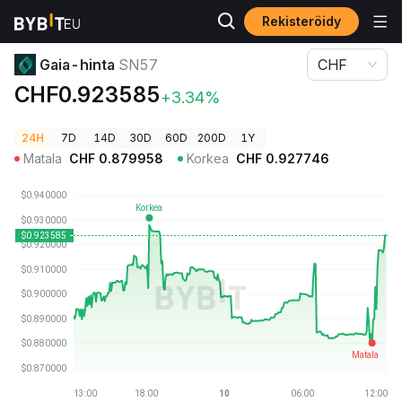
Rekisteröidy
Kryptohinnat
Gaia-hinta SN57
Gaia-hinta
SN57
CHF
CHF0.923585
+3.34%
24H
7D
14D
30D
60D
200D
1Y
Matala
CHF
0.879958
Korkea
CHF
0.927746