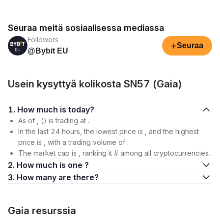
Seuraa meitä sosiaalisessa mediassa
Followers
+
Seuraa
@Bybit EU
Usein kysyttyä kolikosta SN57 (Gaia)
1. How much is today?
As of , () is trading at .
In the last 24 hours, the lowest price is , and the highest
price is , with a trading volume of .
The market cap is , ranking it # among all cryptocurrencies.
2. How much is one ?
3. How many are there?
Gaia resurssia