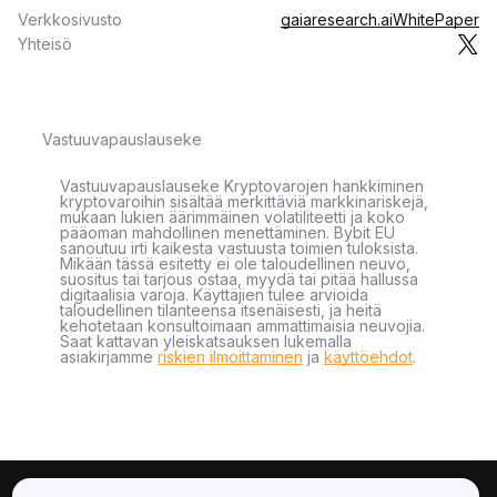
Verkkosivusto
gaiaresearch.ai
WhitePaper
Yhteisö
Vastuuvapauslauseke
Vastuuvapauslauseke Kryptovarojen hankkiminen
kryptovaroihin sisältää merkittäviä markkinariskejä,
mukaan lukien äärimmäinen volatiliteetti ja koko
pääoman mahdollinen menettäminen. Bybit EU
sanoutuu irti kaikesta vastuusta toimien tuloksista.
Mikään tässä esitetty ei ole taloudellinen neuvo,
suositus tai tarjous ostaa, myydä tai pitää hallussa
digitaalisia varoja. Käyttäjien tulee arvioida
taloudellinen tilanteensa itsenäisesti, ja heitä
kehotetaan konsultoimaan ammattimaisia neuvojia.
Saat kattavan yleiskatsauksen lukemalla
asiakirjamme
riskien ilmoittaminen
ja
käyttöehdot
.