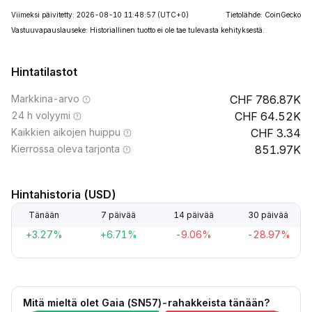
Viimeksi päivitetty: 2026-08-10 11:48:57
(UTC+0)
Tietolähde: CoinGecko
Vastuuvapauslauseke: Historiallinen tuotto ei ole tae tulevasta kehityksestä.
Hintatilastot
Markkina-arvo
786.87K
24 h volyymi
64.52K
Kaikkien aikojen huippu
3.34
Kierrossa oleva tarjonta
851.97K
Hintahistoria (USD)
Tänään
7 päivää
14 päivää
30 päivää
+3.27%
+6.71%
-9.06%
-28.97%
Mitä mieltä olet Gaia (SN57)-rahakkeista tänään?