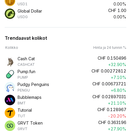
0.00%
USD1
CHF
1.00
Global Dollar
0.00%
USDG
Trendaavat kolikot
Kolikko
Hinta ja 24 tunnin %
CHF
0.150496
Cash Cat
+32.90%
CASHCAT
CHF
0.00272812
Pump.fun
+7.10%
PUMP
CHF
0.00673721
Pudgy Penguins
+6.80%
PENGU
CHF
0.02897031
Bubblemaps
+21.10%
BMT
CHF
0.128967
Tutorial
-20.20%
TUT
CHF
0.363196
GRVT Token
+27.90%
GRVT