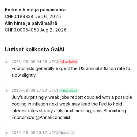
Korkein hinta ja päivämäärä
CHF0.184838 Dec 6, 2025
Alin hinta ja päivämäärä
CHF0.00054058 Aug 2, 2026
Uutiset kolikosta GaiAI
2026-08-09 04:48
(UTC)
Laskeva
Economists generally expect the US annual inflation rate to
slow slightly.
2026-08-08 17:30
(UTC)
nouseva
July’s surprisingly weak jobs report coupled with a possible
cooling in inflation next week may lead the Fed to hold
interest rates steady at its next meeting, says Bloomberg
Economic’s @AnnaEconomist
2026-08-08 13:17
(UTC)
Neutraali