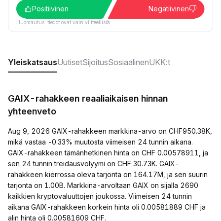
Positiivinen
Negatiivinen
Huomautus: tiedot ovat vain viitteellisiä.
Yleiskatsaus
Uutiset
Sijoitus
Sosiaalinen
UKK:t
GAIX-rahakkeen reaaliaikaisen hinnan
yhteenveto
Aug 9, 2026 GAIX-rahakkeen markkina-arvo on CHF950.38K,
mikä vastaa -0.33% muutosta viimeisen 24 tunnin aikana.
GAIX-rahakkeen tämänhetkinen hinta on CHF 0.00578911, ja
sen 24 tunnin treidausvolyymi on CHF 30.73K. GAIX-
rahakkeen kierrossa oleva tarjonta on 164.17M, ja sen suurin
tarjonta on 1.00B. Markkina-arvoltaan GAIX on sijalla 2690
kaikkien kryptovaluuttojen joukossa. Viimeisen 24 tunnin
aikana GAIX-rahakkeen korkein hinta oli 0.00581889 CHF ja
alin hinta oli 0.00581609 CHF.