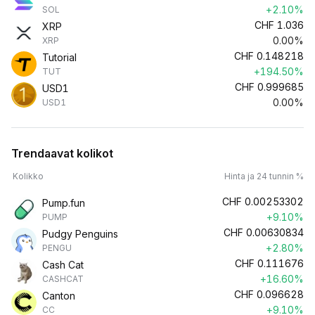
+2.10%
SOL
CHF
1.036
XRP
0.00%
XRP
CHF
0.148218
Tutorial
+194.50%
TUT
CHF
0.999685
USD1
0.00%
USD1
Trendaavat kolikot
Kolikko
Hinta ja 24 tunnin %
CHF
0.00253302
Pump.fun
+9.10%
PUMP
CHF
0.00630834
Pudgy Penguins
+2.80%
PENGU
CHF
0.111676
Cash Cat
+16.60%
CASHCAT
CHF
0.096628
Canton
+9.10%
CC