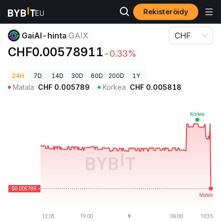
Rekisteröidy
Kryptohinnat
GaiAI-hinta GAIX
GaiAI-hinta
GAIX
CHF
CHF0.00578911
-0.33%
24H
7D
14D
30D
60D
200D
1Y
Matala
CHF
0.005789
Korkea
CHF
0.005818