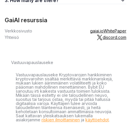
3. How many are there?
GaiAI resurssia
Verkkosivusto
gaiai.io
WhitePaper
Yhteisö
discord.com
Vastuuvapauslauseke
Vastuuvapauslauseke Kryptovarojen hankkiminen
kryptovaroihin sisältää merkittäviä markkinariskejä,
mukaan lukien äärimmäinen volatiliteetti ja koko
pääoman mahdollinen menettäminen. Bybit EU
sanoutuu irti kaikesta vastuusta toimien tuloksista.
Mikään tässä esitetty ei ole taloudellinen neuvo,
suositus tai tarjous ostaa, myydä tai pitää hallussa
digitaalisia varoja. Käyttäjien tulee arvioida
taloudellinen tilanteensa itsenäisesti, ja heitä
kehotetaan konsultoimaan ammattimaisia neuvojia.
Saat kattavan yleiskatsauksen lukemalla
asiakirjamme
riskien ilmoittaminen
ja
käyttöehdot
.