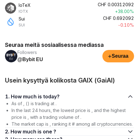
CHF
0.00312092
IoTeX
+38.00%
IOTX
CHF
0.692092
Sui
-0.10%
SUI
Seuraa meitä sosiaalisessa mediassa
Followers
+
Seuraa
@Bybit EU
Usein kysyttyä kolikosta GAIX (GaiAI)
1. How much is today?
As of , () is trading at .
In the last 24 hours, the lowest price is , and the highest
price is , with a trading volume of .
The market cap is , ranking it # among all cryptocurrencies.
2. How much is one ?