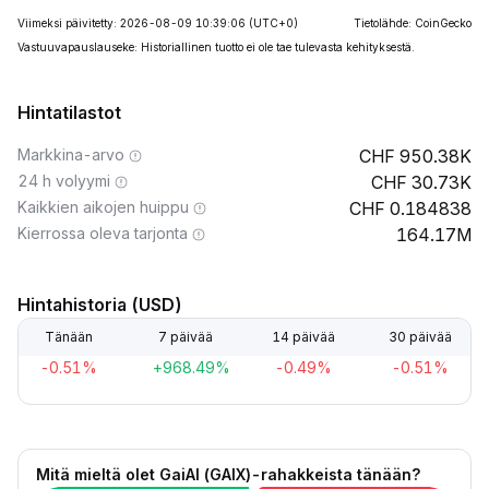
Viimeksi päivitetty: 2026-08-09 10:39:06
(UTC+0)
Tietolähde: CoinGecko
Vastuuvapauslauseke: Historiallinen tuotto ei ole tae tulevasta kehityksestä.
Hintatilastot
Markkina-arvo
950.38K
24 h volyymi
30.73K
Kaikkien aikojen huippu
0.184838
Kierrossa oleva tarjonta
164.17M
Hintahistoria (USD)
Tänään
7 päivää
14 päivää
30 päivää
-0.51%
+968.49%
-0.49%
-0.51%
Mitä mieltä olet GaiAI (GAIX)-rahakkeista tänään?