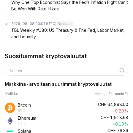
Why One Top Economist Says the Fed’s Inflation Fight Can’t
Be Won With Rate Hikes
2026-08-08 03:01
(UTC)
Neutraali
TBL Weekly #180: US Treasury & The Fed, Labor Market,
and Liquidity
Suosituimmat kryptovaluutat
Search
Markkina-arvoltaan suurimmat kryptovaluutat
Kolikko
Hinta ja 24 tunnin %
CHF
64,898.00
Bitcoin
-0.20%
BTC
CHF
1,918.68
Ethereum
+0.10%
ETH
CHF
76.39
Solana