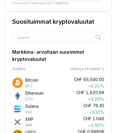
Huomautus: tiedot ovat vain viitteellisiä.
Suosituimmat kryptovaluutat
Search
Markkina-arvoltaan suurimmat
kryptovaluutat
Kolikko
Hinta ja 24 tunnin %
CHF
65,040.00
Bitcoin
+0.20%
BTC
CHF
1,920.99
Ethereum
+0.20%
ETH
CHF
76.30
Solana
+3.30%
SOL
CHF
1.046
XRP
+1.90%
XRP
CHF
0.99958
USD1