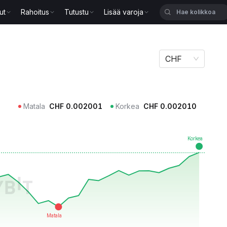
ut
Rahoitus
Tutustu
Lisää varoja
CHF
Matala
CHF
0.002001
Korkea
CHF
0.002010