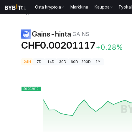
Osta kryptoja
Markkina
Kauppa
Työkal
Kryptohinnat
Gains-hinta GAINS
Gains-hinta
GAINS
CHF0.00201117
+0.28%
24H
7D
14D
30D
60D
200D
1Y