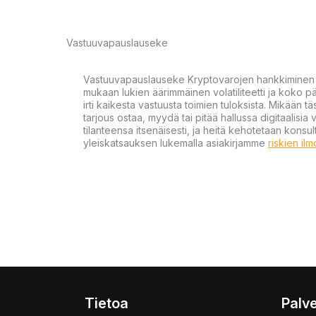
Vastuuvapauslauseke
Vastuuvapauslauseke Kryptovarojen hankkiminen kr
mukaan lukien äärimmäinen volatiliteetti ja koko
irti kaikesta vastuusta toimien tuloksista. Mikään tä
tarjous ostaa, myydä tai pitää hallussa digitaalisia 
tilanteensa itsenäisesti, ja heitä kehotetaan kons
yleiskatsauksen lukemalla asiakirjamme
riskien il
Tietoa
Palve