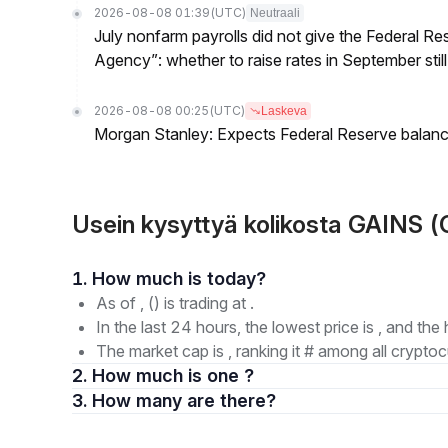
2026-08-08 01:39
(UTC)
Neutraali
July nonfarm payrolls did not give the Federal 
Agency”: whether to raise rates in September still
2026-08-08 00:25
(UTC)
Laskeva
Morgan Stanley: Expects Federal Reserve balance 
Usein kysyttyä kolikosta GAINS (
1. How much is today?
As of , () is trading at .
In the last 24 hours, the lowest price is , and the 
The market cap is , ranking it # among all cryptoc
2. How much is one ?
3. How many are there?