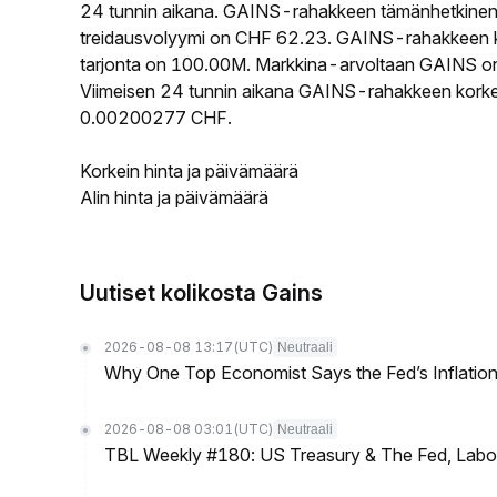
24 tunnin aikana. GAINS-rahakkeen tämänhetkinen
treidausvolyymi on CHF 62.23. GAINS-rahakkeen kie
tarjonta on 100.00M. Markkina-arvoltaan GAINS on s
Viimeisen 24 tunnin aikana GAINS-rahakkeen korkein
0.00200277 CHF.
Korkein hinta ja päivämäärä
Alin hinta ja päivämäärä
Uutiset kolikosta Gains
2026-08-08 13:17
(UTC)
Neutraali
Why One Top Economist Says the Fed’s Inflation
2026-08-08 03:01
(UTC)
Neutraali
TBL Weekly #180: US Treasury & The Fed, Labor 