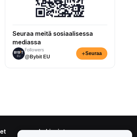
Seuraa meitä sosiaalisessa
mediassa
Followers
+
Seuraa
@Bybit EU
et
Lakiasiat