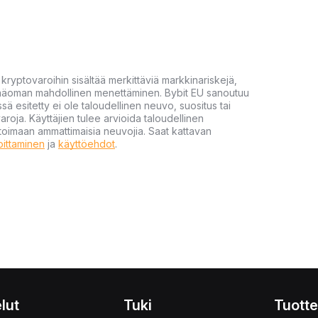
yptovaroihin sisältää merkittäviä markkinariskejä,
 pääoman mahdollinen menettäminen. Bybit EU sanoutuu
ssä esitetty ei ole taloudellinen neuvo, suositus tai
varoja. Käyttäjien tulee arvioida taloudellinen
ultoimaan ammattimaisia neuvojia. Saat kattavan
moittaminen
ja
käyttöehdot
.
lut
Tuki
Tuotte