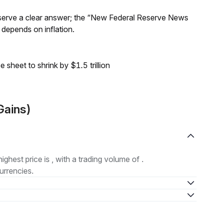
Reserve a clear answer; the “New Federal Reserve News
 depends on inflation.
sheet to shrink by $1.5 trillion
Gains)
highest price is , with a trading volume of .
urrencies.