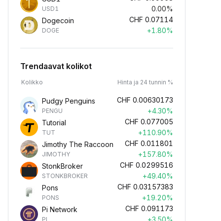
0.00%
USD1
CHF
0.07114
Dogecoin
+1.80%
DOGE
Trendaavat kolikot
Kolikko
Hinta ja 24 tunnin %
CHF
0.00630173
Pudgy Penguins
+4.30%
PENGU
CHF
0.077005
Tutorial
+110.90%
TUT
CHF
0.011801
Jimothy The Raccoon
+157.80%
JIMOTHY
CHF
0.0299516
StonkBroker
+49.40%
STONKBROKER
CHF
0.03157383
Pons
+19.20%
PONS
CHF
0.091173
Pi Network
+3.50%
PI