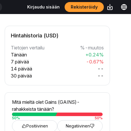
Rekisteröidy
Kirjaudu sisään
Hintahistoria (USD)
Tietojen vertailu
%-muutos
Tänään
+0.24%
7 päivää
-0.67%
14 päivää
--
30 päivää
--
Mitä mieltä olet Gains (GAINS)-
rahakkeista tänään?
50
%
50
%
Positiivinen
Negatiivinen