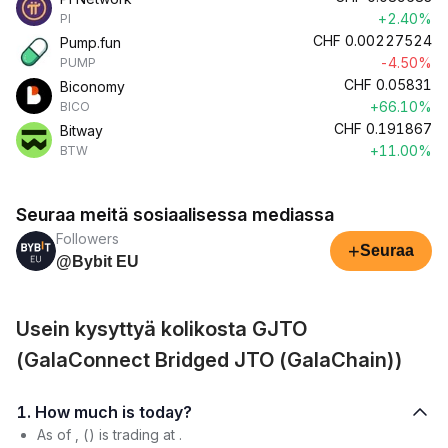
+2.40%
PI
CHF
0.00227524
Pump.fun
-4.50%
PUMP
CHF
0.05831
Biconomy
+66.10%
BICO
CHF
0.191867
Bitway
+11.00%
BTW
Seuraa meitä sosiaalisessa mediassa
Followers
+
Seuraa
@Bybit EU
Usein kysyttyä kolikosta GJTO
(GalaConnect Bridged JTO (GalaChain))
1. How much is today?
As of , () is trading at .