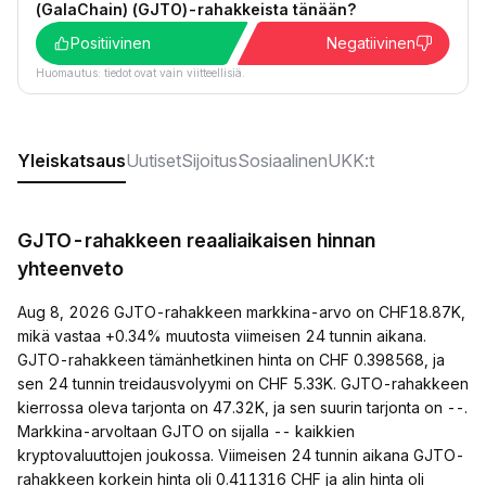
(GalaChain) (GJTO)-rahakkeista tänään?
Positiivinen
Negatiivinen
Huomautus: tiedot ovat vain viitteellisiä.
Yleiskatsaus
Uutiset
Sijoitus
Sosiaalinen
UKK:t
GJTO-rahakkeen reaaliaikaisen hinnan
yhteenveto
Aug 8, 2026 GJTO-rahakkeen markkina-arvo on CHF18.87K,
mikä vastaa +0.34% muutosta viimeisen 24 tunnin aikana.
GJTO-rahakkeen tämänhetkinen hinta on CHF 0.398568, ja
sen 24 tunnin treidausvolyymi on CHF 5.33K. GJTO-rahakkeen
kierrossa oleva tarjonta on 47.32K, ja sen suurin tarjonta on --.
Markkina-arvoltaan GJTO on sijalla -- kaikkien
kryptovaluuttojen joukossa. Viimeisen 24 tunnin aikana GJTO-
rahakkeen korkein hinta oli 0.411316 CHF ja alin hinta oli