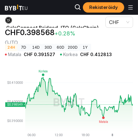
Rekisteröidy
Kryptohinnat
GalaConnect Bridged JTO (GalaChain)-hinta GJTO
CHF
GalaConnect Bridged JTO (GalaChain)-
CHF0.398568
+0.28%
hinta
GJTO
24H
7D
14D
30D
60D
200D
1Y
Matala
CHF
0.391527
Korkea
CHF
0.412813