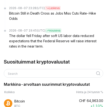
2026-08-07 23:28
(UTC)
Laskeva
Bitcoin Still in Death Cross as Jobs Miss Cuts Rate-Hike
Odds
2026-08-07 19:45
(UTC)
nouseva
The dollar fell Friday after soft US labor data reduced
expectations that the Federal Reserve will raise interest
rates in the near term.
Suosituimmat kryptovaluutat
Search
Markkina-arvoltaan suurimmat kryptovaluutat
Kolikko
Hinta ja 24 tunnin %
CHF
64,963.00
Bitcoin
+1.10%
BTC