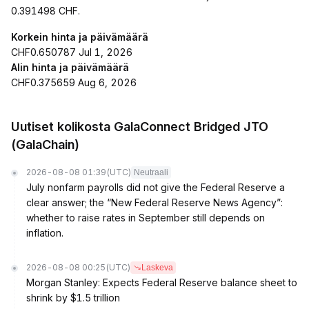
0.391498 CHF.
Korkein hinta ja päivämäärä
CHF0.650787 Jul 1, 2026
Alin hinta ja päivämäärä
CHF0.375659 Aug 6, 2026
Uutiset kolikosta GalaConnect Bridged JTO
(GalaChain)
2026-08-08 01:39
(UTC)
Neutraali
July nonfarm payrolls did not give the Federal Reserve a
clear answer; the “New Federal Reserve News Agency”:
whether to raise rates in September still depends on
inflation.
2026-08-08 00:25
(UTC)
Laskeva
Morgan Stanley: Expects Federal Reserve balance sheet to
shrink by $1.5 trillion