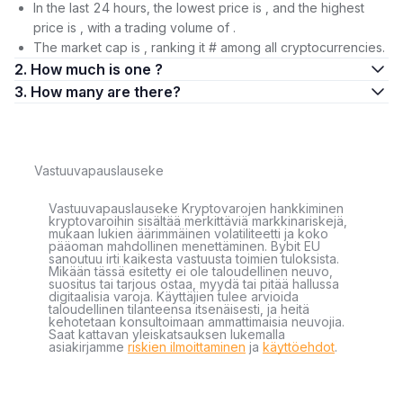
In the last 24 hours, the lowest price is , and the highest
price is , with a trading volume of .
The market cap is , ranking it # among all cryptocurrencies.
2. How much is one ?
3. How many are there?
Vastuuvapauslauseke
Vastuuvapauslauseke Kryptovarojen hankkiminen
kryptovaroihin sisältää merkittäviä markkinariskejä,
mukaan lukien äärimmäinen volatiliteetti ja koko
pääoman mahdollinen menettäminen. Bybit EU
sanoutuu irti kaikesta vastuusta toimien tuloksista.
Mikään tässä esitetty ei ole taloudellinen neuvo,
suositus tai tarjous ostaa, myydä tai pitää hallussa
digitaalisia varoja. Käyttäjien tulee arvioida
taloudellinen tilanteensa itsenäisesti, ja heitä
kehotetaan konsultoimaan ammattimaisia neuvojia.
Saat kattavan yleiskatsauksen lukemalla
asiakirjamme
riskien ilmoittaminen
ja
käyttöehdot
.