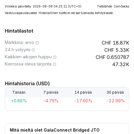
Viimeksi päivitetty: 2026-08-08 04:25:11
(UTC+0)
Tietolähde: CoinGecko
Vastuuvapauslauseke: Historiallinen tuotto ei ole tae tulevasta kehityksestä.
Hintatilastot
Markkina-arvo
18.87K
24 h volyymi
5.33K
Kaikkien aikojen huippu
0.650787
Kierrossa oleva tarjonta
47.32K
Hintahistoria (USD)
Tänään
7 päivää
14 päivää
30 päivää
+0.86%
-4.79%
-17.60%
-22.99%
Mitä mieltä olet GalaConnect Bridged JTO