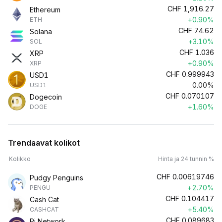
CHF
1,916.27
Ethereum
+0.90%
ETH
CHF
74.62
Solana
+3.10%
SOL
CHF
1.036
XRP
+0.90%
XRP
CHF
0.999943
USD1
0.00%
USD1
CHF
0.070107
Dogecoin
+1.60%
DOGE
Trendaavat kolikot
Kolikko
Hinta ja 24 tunnin %
CHF
0.00619746
Pudgy Penguins
+2.70%
PENGU
CHF
0.104417
Cash Cat
+5.40%
CASHCAT
CHF
0.089683
Pi Network