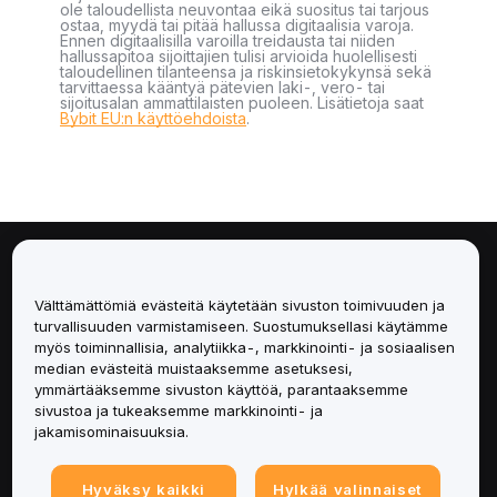
ole taloudellista neuvontaa eikä suositus tai tarjous
ostaa, myydä tai pitää hallussa digitaalisia varoja.
Ennen digitaalisilla varoilla treidausta tai niiden
hallussapitoa sijoittajien tulisi arvioida huolellisesti
taloudellinen tilanteensa ja riskinsietokykynsä sekä
tarvittaessa kääntyä pätevien laki-, vero- tai
sijoitusalan ammattilaisten puoleen. Lisätietoja saat
Bybit EU:n käyttöehdoista
.
Tietoa
Välttämättömiä evästeitä käytetään sivuston toimivuuden ja
Palvelut
turvallisuuden varmistamiseen. Suostumuksellasi käytämme
myös toiminnallisia, analytiikka-, markkinointi- ja sosiaalisen
median evästeitä muistaaksemme asetuksesi,
Tuki
ymmärtääksemme sivuston käyttöä, parantaaksemme
sivustoa ja tukeaksemme markkinointi- ja
Tuotteet
jakamisominaisuuksia.
Lakiasiat
Hyväksy kaikki
Hylkää valinnaiset