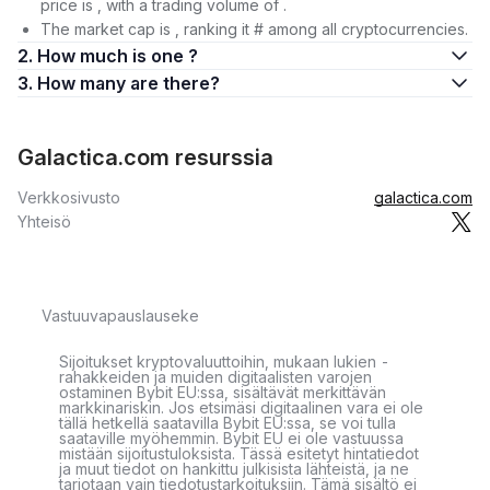
price is , with a trading volume of .
The market cap is , ranking it # among all cryptocurrencies.
2. How much is one ?
3. How many are there?
Galactica.com resurssia
Verkkosivusto
galactica.com
Yhteisö
Vastuuvapauslauseke
Sijoitukset kryptovaluuttoihin, mukaan lukien -
rahakkeiden ja muiden digitaalisten varojen
ostaminen Bybit EU:ssa, sisältävät merkittävän
markkinariskin. Jos etsimäsi digitaalinen vara ei ole
tällä hetkellä saatavilla Bybit EU:ssa, se voi tulla
saataville myöhemmin. Bybit EU ei ole vastuussa
mistään sijoitustuloksista. Tässä esitetyt hintatiedot
ja muut tiedot on hankittu julkisista lähteistä, ja ne
tarjotaan vain tiedotustarkoituksiin. Tämä sisältö ei