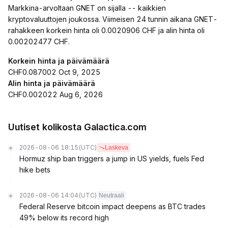
Markkina-arvoltaan GNET on sijalla -- kaikkien
kryptovaluuttojen joukossa. Viimeisen 24 tunnin aikana GNET-
rahakkeen korkein hinta oli 0.0020906 CHF ja alin hinta oli
0.00202477 CHF.
Korkein hinta ja päivämäärä
CHF0.087002 Oct 9, 2025
Alin hinta ja päivämäärä
CHF0.002022 Aug 6, 2026
Uutiset kolikosta Galactica.com
2026-08-06 18:15
(UTC)
Laskeva
Hormuz ship ban triggers a jump in US yields, fuels Fed
hike bets
2026-08-06 14:04
(UTC)
Neutraali
Federal Reserve bitcoin impact deepens as BTC trades
49% below its record high