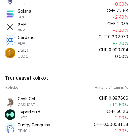
-0.60%
ETH
CHF
72.68
Solana
-2.40%
SOL
CHF
1.035
XRP
-3.20%
XRP
CHF
0.202979
Cardano
+7.70%
ADA
CHF
0.999794
USD1
0.00%
USD1
Trendaavat kolikot
Kolikko
Hinta ja 24 tunnin %
CHF
0.097666
Cash Cat
+12.50%
CASHCAT
CHF
56.25
Hyperliquid
-2.90%
HYPE
CHF
0.00608158
Pudgy Penguins
-1.20%
PENGU