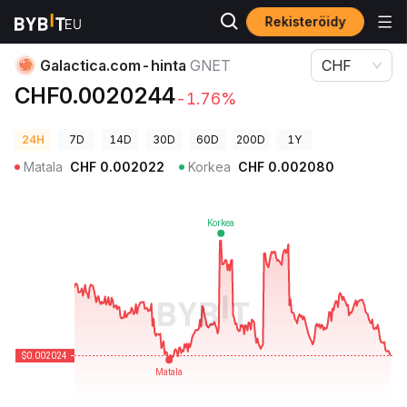
Rekisteröidy
Kryptohinnat
Galactica.com-hinta GNET
Galactica.com-hinta
GNET
CHF
CHF0.0020244
-1.76%
24H
7D
14D
30D
60D
200D
1Y
Matala
CHF
0.002022
Korkea
CHF
0.002080