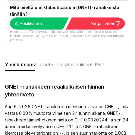
Mitä mieltä olet Galactica.com (GNET)-rahakkeista
tänään?
Positiivinen
Negatiivinen
Huomautus: Tämä kysely heijastaa vain käyttäjien mielipiteitä eikä se ole
taloudellinen neuvo. Bybit EU ei tue sitä, eikä sen ole tarkoitus osoittaa tulevaa
kehitystä.
Yleiskatsaus
Uutiset
Sijoitus
Sosiaalinen
UKK:t
GNET-rahakkeen reaaliaikaisen hinnan
yhteenveto
Aug 6, 2026 GNET-rahakkeen markkina-arvo on CHF--, mikä
vastaa 0.00% muutosta viimeisen 24 tunnin aikana. GNET-
rahakkeen tämänhetkinen hinta on CHF 0.0020244, ja sen 24
tunnin treidausvolyymi on CHF 211.52. GNET-rahakkeen
kierrossa oleva tarjonta on --, ja sen suurin tarjonta on 1.00B.