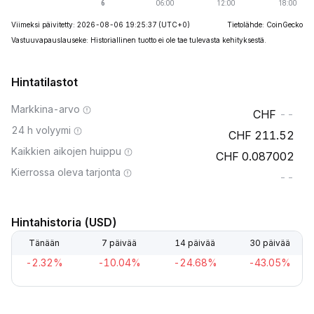
Viimeksi päivitetty: 2026-08-06 19:25:37
(UTC+0)
Tietolähde: CoinGecko
Vastuuvapauslauseke: Historiallinen tuotto ei ole tae tulevasta kehityksestä.
Hintatilastot
Markkina-arvo
--
24 h volyymi
211.52
Kaikkien aikojen huippu
0.087002
Kierrossa oleva tarjonta
--
Hintahistoria (USD)
Tänään
7 päivää
14 päivää
30 päivää
-2.32%
-10.04%
-24.68%
-43.05%