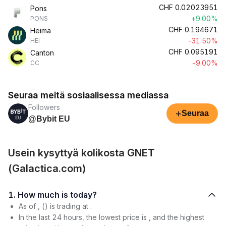
CHF
0.02023951
Pons
+9.00%
PONS
CHF
0.194671
Heima
-31.50%
HEI
CHF
0.095191
Canton
-9.00%
CC
Seuraa meitä sosiaalisessa mediassa
Followers
+
Seuraa
@Bybit EU
Usein kysyttyä kolikosta GNET
(Galactica.com)
1. How much is today?
As of , () is trading at .
In the last 24 hours, the lowest price is , and the highest