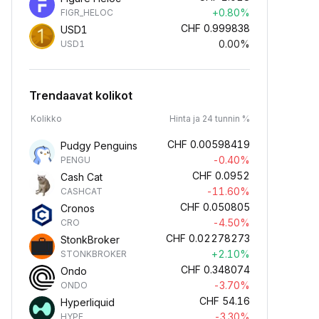
+0.80%
FIGR_HELOC
CHF
0.999838
USD1
0.00%
USD1
Trendaavat kolikot
Kolikko
Hinta ja 24 tunnin %
CHF
0.00598419
Pudgy Penguins
-0.40%
PENGU
CHF
0.0952
Cash Cat
-11.60%
CASHCAT
CHF
0.050805
Cronos
-4.50%
CRO
CHF
0.02278273
StonkBroker
+2.10%
STONKBROKER
CHF
0.348074
Ondo
-3.70%
ONDO
CHF
54.16
Hyperliquid
-3.30%
HYPE