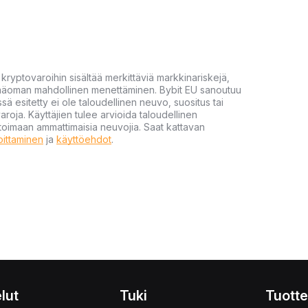
yptovaroihin sisältää merkittäviä markkinariskejä,
 pääoman mahdollinen menettäminen. Bybit EU sanoutuu
ssä esitetty ei ole taloudellinen neuvo, suositus tai
varoja. Käyttäjien tulee arvioida taloudellinen
ultoimaan ammattimaisia neuvojia. Saat kattavan
moittaminen
ja
käyttöehdot
.
lut
Tuki
Tuotte