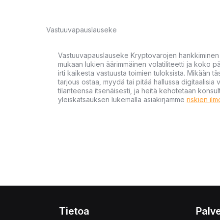
Vastuuvapauslauseke
Vastuuvapauslauseke Kryptovarojen hankkiminen kr
mukaan lukien äärimmäinen volatiliteetti ja koko
irti kaikesta vastuusta toimien tuloksista. Mikään tä
tarjous ostaa, myydä tai pitää hallussa digitaalisia 
tilanteensa itsenäisesti, ja heitä kehotetaan kons
yleiskatsauksen lukemalla asiakirjamme
riskien il
Tietoa
Palve