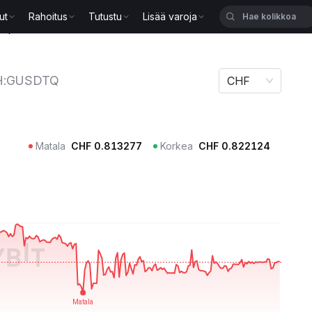
ut
Rahoitus
Tutustu
Lisää varoja
DTQ
H:GUSDTQ
CHF
Matala
CHF
0.813277
Korkea
CHF
0.822124