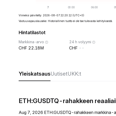
Viimeksi päivitetty: 2026-08-07 22:20:12
(UTC+0)
Vastuuvapauslauseke: Historiallinen tuotto ei ole tae tulevasta kehityksestä.
Hintatilastot
Markkina-arvo
24 h volyymi
22.18M
--
Yleiskatsaus
Uutiset
UKK:t
ETH:GUSDTQ-rahakkeen reaaliaik
Aug 7, 2026 ETH:GUSDTQ-rahakkeen markkina-a