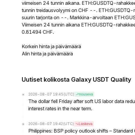
viimeisen 24 tunnin aikana. ETH:GUSDTQ-rahakkee
tunnin treidausvolyymi on CHF --. ETH:GUSDTQ-rah
suurin tarjonta on --. Markkina-arvoltaan ETH:GUSD
Viimeisen 24 tunnin aikana ETH:GUSDTQ-rahakkeen ko
0.81494 CHF.
Korkein hinta ja päivämäärä
Alin hinta ja päivämäärä
Uutiset kolikosta Galaxy USDT Quality
2026-08-07 19:45
(UTC)
nouseva
The dollar fell Friday after soft US labor data re
interest rates in the near term.
2026-08-07 19:42
(UTC)
Laskeva
Philippines: BSP policy outlook shifts – Standard