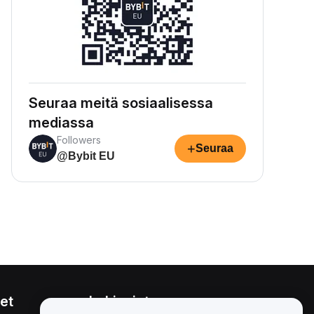
Seuraa meitä sosiaalisessa
mediassa
Followers
+
Seuraa
@Bybit EU
et
Lakiasiat