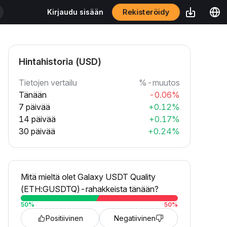
Rekisteröidy
Kirjaudu sisään
Hintahistoria (USD)
Tietojen vertailu
%-muutos
Tänään
-0.06%
7 päivää
+0.12%
14 päivää
+0.17%
30 päivää
+0.24%
Mitä mieltä olet Galaxy USDT Quality
(ETH:GUSDTQ)-rahakkeista tänään?
50
%
50
%
Positiivinen
Negatiivinen