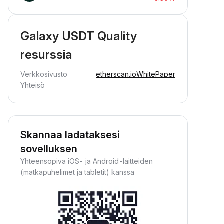
Galaxy USDT Quality
resurssia
Verkkosivusto
etherscan.io
WhitePaper
Yhteisö
Skannaa ladataksesi
sovelluksen
Yhteensopiva iOS- ja Android-laitteiden
(matkapuhelimet ja tabletit) kanssa