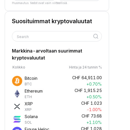
Huomautus: tiedot ovat vain viitteellisiä.
Suosituimmat kryptovaluutat
Search
Markkina-arvoltaan suurimmat
kryptovaluutat
Kolikko
Hinta ja 24 tunnin %
CHF
64,911.00
Bitcoin
+0.70%
BTC
CHF
1,915.25
Ethereum
+0.50%
ETH
CHF
1.023
XRP
-1.00%
XRP
CHF
73.68
Solana
+1.10%
SOL
CHF
1.028
Figure Heloc