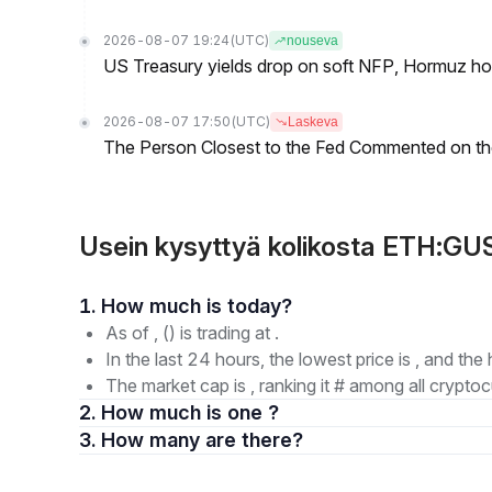
2026-08-07 19:24
(UTC)
nouseva
US Treasury yields drop on soft NFP, Hormuz ho
2026-08-07 17:50
(UTC)
Laskeva
The Person Closest to the Fed Commented on th
Usein kysyttyä kolikosta ETH:GU
1. How much is today?
As of , () is trading at .
In the last 24 hours, the lowest price is , and the 
The market cap is , ranking it # among all cryptoc
2. How much is one ?
3. How many are there?