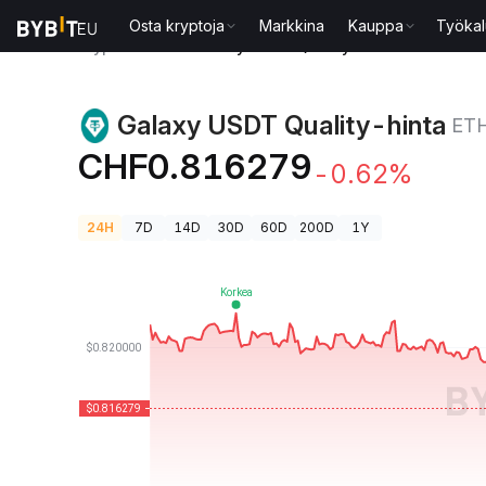
Osta kryptoja
Markkina
Kauppa
Työkal
Kryptohinnat
Galaxy USDT Quality-hinta ETH:GUS
Galaxy USDT Quality-hinta
ET
CHF0.816279
-0.62%
24H
7D
14D
30D
60D
200D
1Y