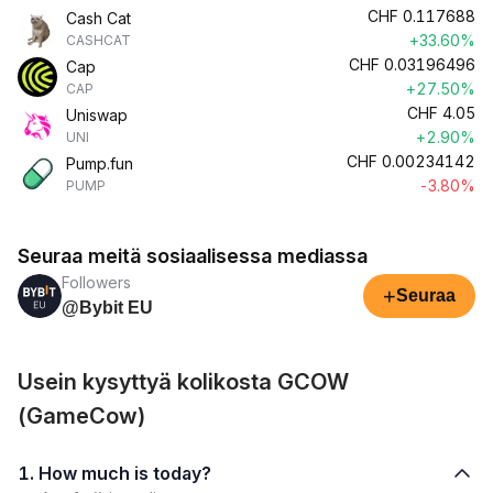
CHF
0.117688
Cash Cat
+33.60%
CASHCAT
CHF
0.03196496
Cap
+27.50%
CAP
CHF
4.05
Uniswap
+2.90%
UNI
CHF
0.00234142
Pump.fun
-3.80%
PUMP
Seuraa meitä sosiaalisessa mediassa
Followers
+
Seuraa
@Bybit EU
Usein kysyttyä kolikosta GCOW
(GameCow)
1. How much is today?