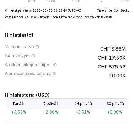
Viimeksi päivitetty: 2026-08-06 06:33:43
(UTC+0)
Tietolähde: CoinGecko
Vastuuvapauslauseke: Historiallinen tuotto ei ole tae tulevasta kehityksestä.
Hintatilastot
Markkina-arvo
3.83M
24 h volyymi
17.50K
Kaikkien aikojen huippu
876.52
Kierrossa oleva tarjonta
10.00K
Hintahistoria (USD)
Tänään
7 päivää
14 päivää
30 päivää
+4.55%
+2.90%
+3.51%
+0.98%