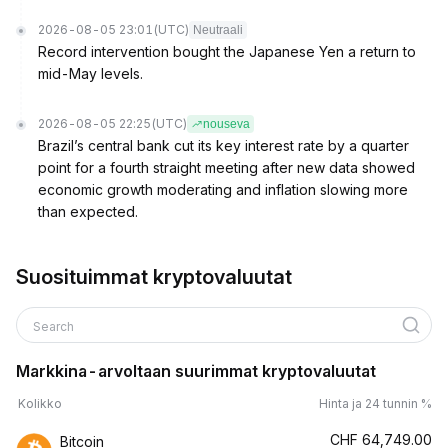
2026-08-05 23:01
(UTC)
Neutraali
Record intervention bought the Japanese Yen a return to
mid-May levels.
2026-08-05 22:25
(UTC)
nouseva
Brazil’s central bank cut its key interest rate by a quarter
point for a fourth straight meeting after new data showed
economic growth moderating and inflation slowing more
than expected.
Suosituimmat kryptovaluutat
Search
Markkina-arvoltaan suurimmat kryptovaluutat
Kolikko
Hinta ja 24 tunnin %
CHF
64,749.00
Bitcoin