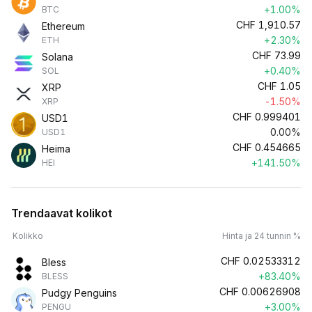
+1.00%
BTC
CHF
1,910.57
Ethereum
+2.30%
ETH
CHF
73.99
Solana
+0.40%
SOL
CHF
1.05
XRP
-1.50%
XRP
CHF
0.999401
USD1
0.00%
USD1
CHF
0.454665
Heima
+141.50%
HEI
Trendaavat kolikot
Kolikko
Hinta ja 24 tunnin %
CHF
0.02533312
Bless
+83.40%
BLESS
CHF
0.00626908
Pudgy Penguins
+3.00%
PENGU