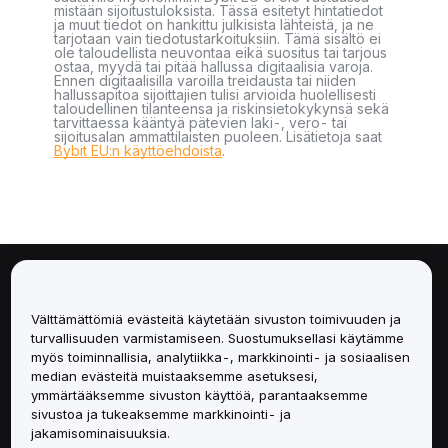
mistään sijoitustuloksista. Tässä esitetyt hintatiedot
ja muut tiedot on hankittu julkisista lähteistä, ja ne
tarjotaan vain tiedotustarkoituksiin. Tämä sisältö ei
ole taloudellista neuvontaa eikä suositus tai tarjous
ostaa, myydä tai pitää hallussa digitaalisia varoja.
Ennen digitaalisilla varoilla treidausta tai niiden
hallussapitoa sijoittajien tulisi arvioida huolellisesti
taloudellinen tilanteensa ja riskinsietokykynsä sekä
tarvittaessa kääntyä pätevien laki-, vero- tai
sijoitusalan ammattilaisten puoleen. Lisätietoja saat
Bybit EU:n käyttöehdoista
.
Tietoa
Välttämättömiä evästeitä käytetään sivuston toimivuuden ja
Palvelut
turvallisuuden varmistamiseen. Suostumuksellasi käytämme
myös toiminnallisia, analytiikka-, markkinointi- ja sosiaalisen
median evästeitä muistaaksemme asetuksesi,
Tuki
ymmärtääksemme sivuston käyttöä, parantaaksemme
sivustoa ja tukeaksemme markkinointi- ja
Tuotteet
jakamisominaisuuksia.