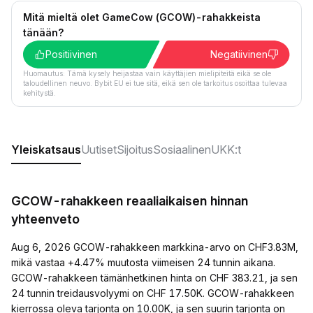
Mitä mieltä olet GameCow (GCOW)-rahakkeista
tänään?
Positiivinen
Negatiivinen
Huomautus: Tämä kysely heijastaa vain käyttäjien mielipiteitä eikä se ole
taloudellinen neuvo. Bybit EU ei tue sitä, eikä sen ole tarkoitus osoittaa tulevaa
kehitystä.
Yleiskatsaus
Uutiset
Sijoitus
Sosiaalinen
UKK:t
GCOW-rahakkeen reaaliaikaisen hinnan
yhteenveto
Aug 6, 2026 GCOW-rahakkeen markkina-arvo on CHF3.83M,
mikä vastaa +4.47% muutosta viimeisen 24 tunnin aikana.
GCOW-rahakkeen tämänhetkinen hinta on CHF 383.21, ja sen
24 tunnin treidausvolyymi on CHF 17.50K. GCOW-rahakkeen
kierrossa oleva tarjonta on 10.00K, ja sen suurin tarjonta on