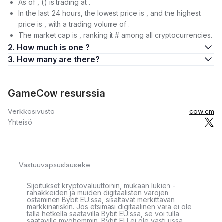
As of , () is trading at .
In the last 24 hours, the lowest price is , and the highest
price is , with a trading volume of .
The market cap is , ranking it # among all cryptocurrencies.
2. How much is one ?
3. How many are there?
GameCow resurssia
Verkkosivusto
cow.cm
Yhteisö
Vastuuvapauslauseke
Sijoitukset kryptovaluuttoihin, mukaan lukien -
rahakkeiden ja muiden digitaalisten varojen
ostaminen Bybit EU:ssa, sisältävät merkittävän
markkinariskin. Jos etsimäsi digitaalinen vara ei ole
tällä hetkellä saatavilla Bybit EU:ssa, se voi tulla
saataville myöhemmin. Bybit EU ei ole vastuussa