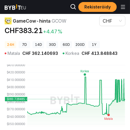
Rekisteröidy
Kryptohinnat
GameCow-hinta GCOW
GameCow-hinta
GCOW
CHF
CHF383.21
+4.47%
24H
7D
14D
30D
60D
200D
1Y
Matala
CHF
362.140693
Korkea
CHF
413.848843