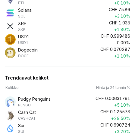
+0.10%
ETH
CHF
75.86
Solana
+3.10%
SOL
CHF
1.038
XRP
+1.80%
XRP
CHF
0.999486
USD1
0.00%
USD1
CHF
0.070287
Dogecoin
+1.10%
DOGE
Trendaavat kolikot
Kolikko
Hinta ja 24 tunnin %
CHF
0.00631791
Pudgy Penguins
+5.10%
PENGU
CHF
0.125578
Cash Cat
+29.50%
CASHCAT
CHF
0.690724
Sui
+3.20%
SUI