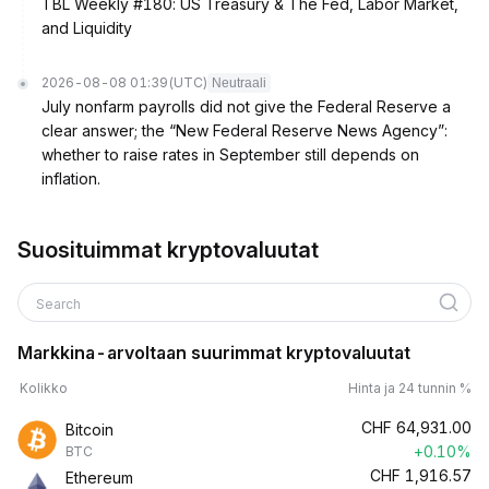
TBL Weekly #180: US Treasury & The Fed, Labor Market,
and Liquidity
2026-08-08 01:39
(UTC)
Neutraali
July nonfarm payrolls did not give the Federal Reserve a
clear answer; the “New Federal Reserve News Agency”:
whether to raise rates in September still depends on
inflation.
Suosituimmat kryptovaluutat
Search
Markkina-arvoltaan suurimmat kryptovaluutat
Kolikko
Hinta ja 24 tunnin %
CHF
64,931.00
Bitcoin
+0.10%
BTC
CHF
1,916.57
Ethereum