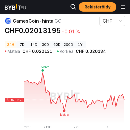
Rekisteröidy
Kryptohinnat
GamesCoin-hinta GC
GamesCoin-hinta
GC
CHF
CHF0.02013195
-0.01%
24H
7D
14D
30D
60D
200D
1Y
Matala
CHF
0.020131
Korkea
CHF
0.020134