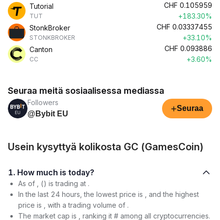
CHF
0.105959
Tutorial
+183.30%
TUT
CHF
0.03337455
StonkBroker
+33.10%
STONKBROKER
CHF
0.093886
Canton
+3.60%
CC
Seuraa meitä sosiaalisessa mediassa
Followers
+
Seuraa
@Bybit EU
Usein kysyttyä kolikosta GC (GamesCoin)
1. How much is today?
As of , () is trading at .
In the last 24 hours, the lowest price is , and the highest
price is , with a trading volume of .
The market cap is , ranking it # among all cryptocurrencies.