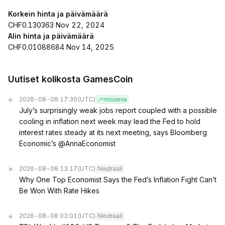
Korkein hinta ja päivämäärä
CHF0.130363 Nov 22, 2024
Alin hinta ja päivämäärä
CHF0.01088684 Nov 14, 2025
Uutiset kolikosta GamesCoin
2026-08-08 17:30
(UTC)
nouseva
July’s surprisingly weak jobs report coupled with a possible
cooling in inflation next week may lead the Fed to hold
interest rates steady at its next meeting, says Bloomberg
Economic’s @AnnaEconomist
2026-08-08 13:17
(UTC)
Neutraali
Why One Top Economist Says the Fed’s Inflation Fight Can’t
Be Won With Rate Hikes
2026-08-08 03:01
(UTC)
Neutraali