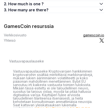
2. How much is one ?
3. How many are there?
GamesCoin resurssia
Verkkosivusto
gamescoin.io
Yhteisö
Vastuuvapauslauseke
Vastuuvapauslauseke Kryptovarojen hankkiminen
kryptovaroihin sisältää merkittäviä markkinariskejä,
mukaan lukien äärimmäinen volatiliteetti ja koko
pääoman mahdollinen menettäminen. Bybit EU
sanoutuu irti kaikesta vastuusta toimien tuloksista.
Mikään tässä esitetty ei ole taloudellinen neuvo,
suositus tai tarjous ostaa, myydä tai pitää hallussa
digitaalisia varoja. Käyttäjien tulee arvioida
taloudellinen tilanteensa itsenäisesti, ja heitä
kehotetaan konsultoimaan ammattimaisia neuvojia.
Saat kattavan yleiskatsauksen lukemalla