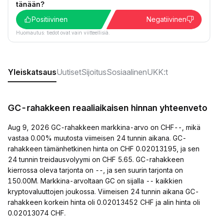
tänään?
Positiivinen
Negatiivinen
Huomautus: tiedot ovat vain viitteellisiä.
Yleiskatsaus
Uutiset
Sijoitus
Sosiaalinen
UKK:t
GC-rahakkeen reaaliaikaisen hinnan yhteenveto
Aug 9, 2026 GC-rahakkeen markkina-arvo on CHF--, mikä
vastaa 0.00% muutosta viimeisen 24 tunnin aikana. GC-
rahakkeen tämänhetkinen hinta on CHF 0.02013195, ja sen
24 tunnin treidausvolyymi on CHF 5.65. GC-rahakkeen
kierrossa oleva tarjonta on --, ja sen suurin tarjonta on
150.00M. Markkina-arvoltaan GC on sijalla -- kaikkien
kryptovaluuttojen joukossa. Viimeisen 24 tunnin aikana GC-
rahakkeen korkein hinta oli 0.02013452 CHF ja alin hinta oli
0.02013074 CHF.