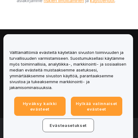
asiakirjamme
riskien ilmoittaminen
ja
käyttöehdot
.
Tietoa
Välttämättömiä evästeitä käytetään sivuston toimivuuden ja
Palvelut
turvallisuuden varmistamiseen. Suostumuksellasi käytämme
myös toiminnallisia, analytiikka-, markkinointi- ja sosiaalisen
median evästeitä muistaaksemme asetuksesi,
Tuki
ymmärtääksemme sivuston käyttöä, parantaaksemme
sivustoa ja tukeaksemme markkinointi- ja
Tuotteet
jakamisominaisuuksia.
Lakiasiat
Hyväksy kaikki
Hylkää valinnaiset
evästeet
evästeet
© 2025-2026 Bybit.eu. All rights reserved.
Evästeasetukset
Palveluehdot
|
Tietosuojaehdot
|
Yritystiedot