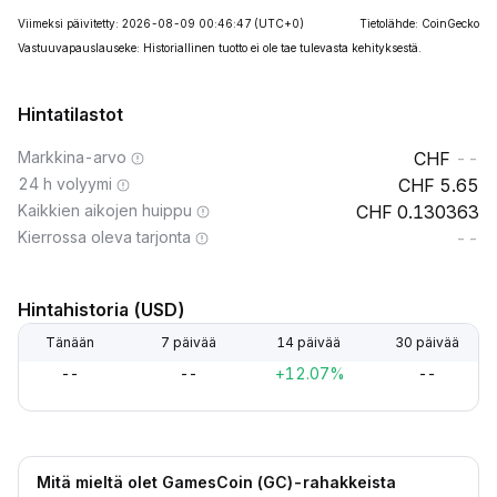
Viimeksi päivitetty: 2026-08-09 00:46:47
(UTC+0)
Tietolähde: CoinGecko
Vastuuvapauslauseke: Historiallinen tuotto ei ole tae tulevasta kehityksestä.
Hintatilastot
Markkina-arvo
--
24 h volyymi
5.65
Kaikkien aikojen huippu
0.130363
Kierrossa oleva tarjonta
--
Hintahistoria (USD)
Tänään
7 päivää
14 päivää
30 päivää
--
--
+12.07%
--
Mitä mieltä olet GamesCoin (GC)-rahakkeista