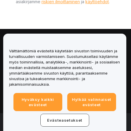
asiakirjamme
riskien ilmoittaminen
ja
käyttöehdot
.
Tietoa
Välttämättömiä evästeitä käytetään sivuston toimivuuden ja
Palvelut
turvallisuuden varmistamiseen. Suostumuksellasi käytämme
myös toiminnallisia, analytiikka-, markkinointi- ja sosiaalisen
median evästeitä muistaaksemme asetuksesi,
Tuki
ymmärtääksemme sivuston käyttöä, parantaaksemme
sivustoa ja tukeaksemme markkinointi- ja
Tuotteet
jakamisominaisuuksia.
Lakiasiat
Hyväksy kaikki
Hylkää valinnaiset
evästeet
evästeet
© 2025-2026 Bybit.eu. All rights reserved.
Evästeasetukset
Palveluehdot
|
Tietosuojaehdot
|
Yritystiedot