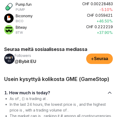
CHF
0.00228483
Pump.fun
-5.10%
PUMP
CHF
0.059421
Biconomy
+46.50%
BICO
CHF
0.222219
Bitway
+37.90%
BTW
Seuraa meitä sosiaalisessa mediassa
Followers
+
Seuraa
@Bybit EU
Usein kysyttyä kolikosta GME (GameStop)
1. How much is today?
As of , () is trading at .
In the last 24 hours, the lowest price is , and the highest
price is , with a trading volume of .
The market cap is , ranking it # among all cryptocurrencies.