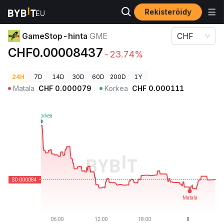
Rekisteröidy
Kryptohinnat
GameStop-hinta GME
GameStop-hinta
GME
CHF
CHF0.00008437
-23.74%
24H
7D
14D
30D
60D
200D
1Y
Matala
CHF
0.000079
Korkea
CHF
0.000111