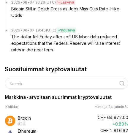
2026-08-07 23:28
(UTC)
Laskeva
Bitcoin Still in Death Cross as Jobs Miss Cuts Rate-Hike
Odds
2026-08-07 19:45
(UTC)
nouseva
The dollar fell Friday after soft US labor data reduced
expectations that the Federal Reserve will raise interest
rates in the near term.
Suosituimmat kryptovaluutat
Search
Markkina-arvoltaan suurimmat kryptovaluutat
Kolikko
Hinta ja 24 tunnin %
CHF
64,972.00
Bitcoin
+0.80%
BTC
CHF
1,916.62
Ethereum