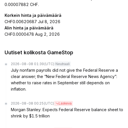
0.00007882 CHF.
Korkein hinta ja päivämäärä
CHF0.00620687 Jul 8, 2026
Alin hinta ja päivämäärä
CHF0.0000478 Aug 2, 2026
Uutiset kolikosta GameStop
2026-08-08 01:39
(UTC)
Neutraali
July nonfarm payrolls did not give the Federal Reserve a
clear answer; the “New Federal Reserve News Agency”:
whether to raise rates in September still depends on
inflation.
2026-08-08 00:25
(UTC)
Laskeva
Morgan Stanley: Expects Federal Reserve balance sheet to
shrink by $1.5 trillion