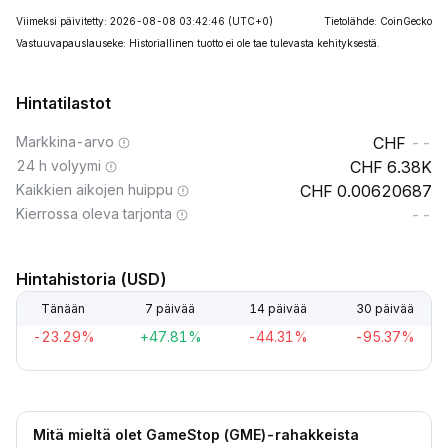
Viimeksi päivitetty: 2026-08-08 03:42:46
(UTC+0)
Tietolähde: CoinGecko
Vastuuvapauslauseke: Historiallinen tuotto ei ole tae tulevasta kehityksestä.
Hintatilastot
Markkina-arvo
--
24 h volyymi
6.38K
Kaikkien aikojen huippu
0.00620687
Kierrossa oleva tarjonta
--
Hintahistoria (USD)
Tänään
7 päivää
14 päivää
30 päivää
-23.29%
+47.81%
-44.31%
-95.37%
Mitä mieltä olet GameStop (GME)-rahakkeista