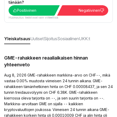
tänään?
Positiivinen
Negatiivinen
Huomautus: tiedot ovat vain viitteellisiä.
Yleiskatsaus
Uutiset
Sijoitus
Sosiaalinen
UKK:t
GME-rahakkeen reaaliaikaisen hinnan
yhteenveto
Aug 8, 2026 GME-rahakkeen markkina-arvo on CHF--, mikä
vastaa 0.00% muutosta viimeisen 24 tunnin aikana. GME-
rahakkeen tämänhetkinen hinta on CHF 0.00008437, ja sen 24
tunnin treidausvolyymi on CHF 6.38K. GME-rahakkeen
kierrossa oleva tarjonta on --, ja sen suurin tarjonta on --.
Markkina-arvoltaan GME on sijalla -- kaikkien
kryptovaluuttojen joukossa. Viimeisen 24 tunnin aikana GME-
rahakkeen korkein hinta oli 0.00010009 CHF ja alin hinta oli