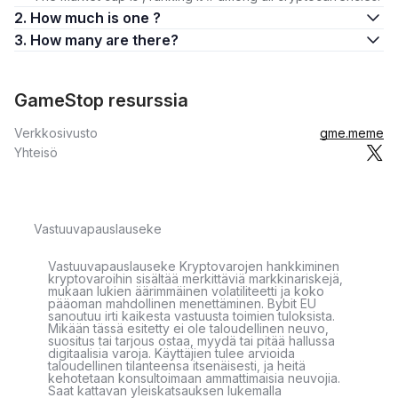
2. How much is one ?
3. How many are there?
GameStop resurssia
Verkkosivusto
gme.meme
Yhteisö
Vastuuvapauslauseke
Vastuuvapauslauseke Kryptovarojen hankkiminen
kryptovaroihin sisältää merkittäviä markkinariskejä,
mukaan lukien äärimmäinen volatiliteetti ja koko
pääoman mahdollinen menettäminen. Bybit EU
sanoutuu irti kaikesta vastuusta toimien tuloksista.
Mikään tässä esitetty ei ole taloudellinen neuvo,
suositus tai tarjous ostaa, myydä tai pitää hallussa
digitaalisia varoja. Käyttäjien tulee arvioida
taloudellinen tilanteensa itsenäisesti, ja heitä
kehotetaan konsultoimaan ammattimaisia neuvojia.
Saat kattavan yleiskatsauksen lukemalla