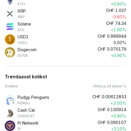
+0.60%
ETH
CHF
1.037
XRP
-0.60%
XRP
CHF
74.34
Solana
+1.60%
SOL
CHF
0.999944
USD1
0.00%
USD1
CHF
0.070179
Dogecoin
+0.90%
DOGE
Trendaavat kolikot
Kolikko
Hinta ja 24 tunnin %
CHF
0.00612853
Pudgy Penguins
+2.00%
PENGU
CHF
0.100914
Cash Cat
+0.90%
CASHCAT
CHF
0.090107
Pi Network
+3.10%
PI