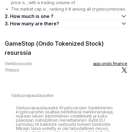
price is , with a trading volume of .
The market cap is , ranking it # among all cryptocurrencies.
2. How much is one ?
3. How many are there?
GameStop (Ondo Tokenized Stock)
resurssia
Verkkosivusto
app.ondo.finance
Yhteisö
Vastuuvapauslauseke
Vastuuvapauslauseke Kryptovarojen hankkiminen
kryptovaroihin sisältää merkittäviä markkinariskejä,
mukaan lukien äärimmäinen volatiliteetti ja koko
pääoman mahdollinen menettäminen. Bybit EU
sanoutuu irti kaikesta vastuusta toimien tuloksista.
Mikään tässä esitetty ei ole taloudellinen neuvo,