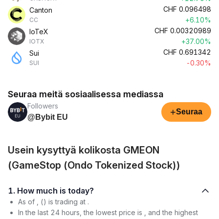
CHF
0.096498
Canton
+6.10%
CC
CHF
0.00320989
IoTeX
+37.00%
IOTX
CHF
0.691342
Sui
-0.30%
SUI
Seuraa meitä sosiaalisessa mediassa
Followers
+
Seuraa
@Bybit EU
Usein kysyttyä kolikosta GMEON
(GameStop (Ondo Tokenized Stock))
1. How much is today?
As of , () is trading at .
In the last 24 hours, the lowest price is , and the highest