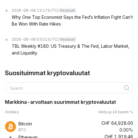
2026-08-08 13:17
(UTC)
Neutraali
Why One Top Economist Says the Fed’s Inflation Fight Can’t
Be Won With Rate Hikes
2026-08-08 03:01
(UTC)
Neutraali
TBL Weekly #180: US Treasury & The Fed, Labor Market,
and Liquidity
Suosituimmat kryptovaluutat
Search
Markkina-arvoltaan suurimmat kryptovaluutat
Kolikko
Hinta ja 24 tunnin %
CHF
64,928.00
Bitcoin
0.00%
BTC
CHF
1,919.46
Ethereum