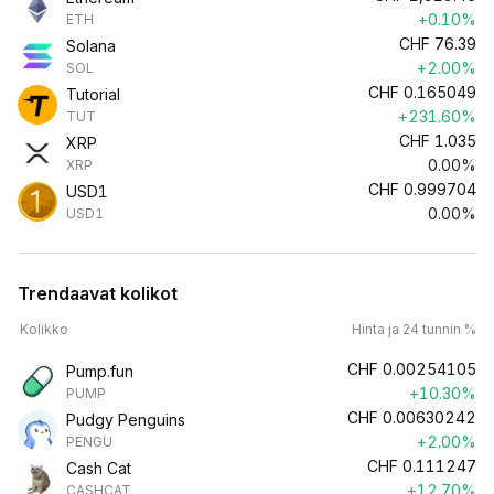
+0.10%
ETH
CHF
76.39
Solana
+2.00%
SOL
CHF
0.165049
Tutorial
+231.60%
TUT
CHF
1.035
XRP
0.00%
XRP
CHF
0.999704
USD1
0.00%
USD1
Trendaavat kolikot
Kolikko
Hinta ja 24 tunnin %
CHF
0.00254105
Pump.fun
+10.30%
PUMP
CHF
0.00630242
Pudgy Penguins
+2.00%
PENGU
CHF
0.111247
Cash Cat
+12.70%
CASHCAT