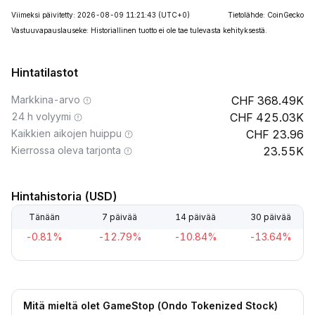
Viimeksi päivitetty: 2026-08-09 11:21:43
(UTC+0)
Tietolähde: CoinGecko
Vastuuvapauslauseke: Historiallinen tuotto ei ole tae tulevasta kehityksestä.
Hintatilastot
Markkina-arvo
368.49K
24 h volyymi
425.03K
Kaikkien aikojen huippu
23.96
Kierrossa oleva tarjonta
23.55K
Hintahistoria (USD)
Tänään
7 päivää
14 päivää
30 päivää
-0.81%
-12.79%
-10.84%
-13.64%
Mitä mieltä olet GameStop (Ondo Tokenized Stock)