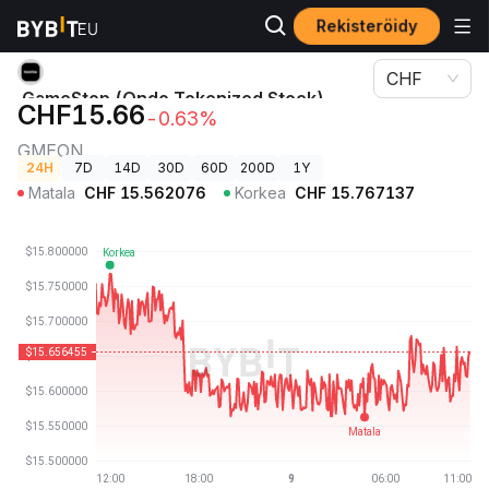
Rekisteröidy
Kryptohinnat
GameStop (Ondo Tokenized Stock)-hinta GMEON
CHF
GameStop (Ondo Tokenized Stock)-
CHF15.66
-0.63%
hinta
GMEON
24H
7D
14D
30D
60D
200D
1Y
Matala
CHF
15.562076
Korkea
CHF
15.767137