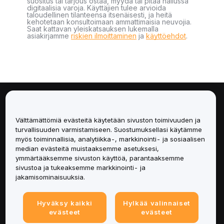
suositus tai tarjous ostaa, myydä tai pitää hallussa
digitaalisia varoja. Käyttäjien tulee arvioida
taloudellinen tilanteensa itsenäisesti, ja heitä
kehotetaan konsultoimaan ammattimaisia neuvojia.
Saat kattavan yleiskatsauksen lukemalla
asiakirjamme
riskien ilmoittaminen
ja
käyttöehdot
.
Tietoa
Välttämättömiä evästeitä käytetään sivuston toimivuuden ja
Palvelut
turvallisuuden varmistamiseen. Suostumuksellasi käytämme
myös toiminnallisia, analytiikka-, markkinointi- ja sosiaalisen
median evästeitä muistaaksemme asetuksesi,
Tuki
ymmärtääksemme sivuston käyttöä, parantaaksemme
sivustoa ja tukeaksemme markkinointi- ja
Tuotteet
jakamisominaisuuksia.
Lakiasiat
Hyväksy kaikki
Hylkää valinnaiset
evästeet
evästeet