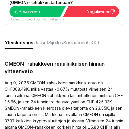
(GMEON)-rahakkeista tänään?
Positiivinen
Negatiivinen
Huomautus: tiedot ovat vain viitteellisiä.
Yleiskatsaus
Uutiset
Sijoitus
Sosiaalinen
UKK:t
GMEON-rahakkeen reaaliaikaisen hinnan
yhteenveto
Aug 9, 2026 GMEON-rahakkeen markkina-arvo on
CHF368.49K, mikä vastaa -0.67% muutosta viimeisen 24
tunnin aikana. GMEON-rahakkeen tämänhetkinen hinta on CHF
15.66, ja sen 24 tunnin treidausvolyymi on CHF 425.03K.
GMEON-rahakkeen kierrossa oleva tarjonta on 23.55K, ja sen
suurin tarjonta on --. Markkina-arvoltaan GMEON on sijalla
3707 kaikkien kryptovaluuttojen joukossa. Viimeisen 24 tunnin
aikana GMEON-rahakkeen korkein hinta oli 15.80 CHF ja alin