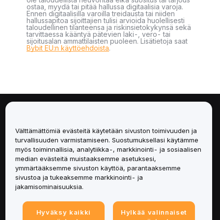
ostaa, myydä tai pitää hallussa digitaalisia varoja.
Ennen digitaalisilla varoilla treidausta tai niiden
hallussapitoa sijoittajien tulisi arvioida huolellisesti
taloudellinen tilanteensa ja riskinsietokykynsä sekä
tarvittaessa kääntyä pätevien laki-, vero- tai
sijoitusalan ammattilaisten puoleen. Lisätietoja saat
Bybit EU:n käyttöehdoista
.
Tietoa
Välttämättömiä evästeitä käytetään sivuston toimivuuden ja
Palvelut
turvallisuuden varmistamiseen. Suostumuksellasi käytämme
myös toiminnallisia, analytiikka-, markkinointi- ja sosiaalisen
median evästeitä muistaaksemme asetuksesi,
Tuki
ymmärtääksemme sivuston käyttöä, parantaaksemme
sivustoa ja tukeaksemme markkinointi- ja
Tuotteet
jakamisominaisuuksia.
Lakiasiat
Hyväksy kaikki
Hylkää valinnaiset