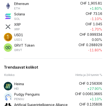
CHF
1,905.81
Ethereum
+1.80%
ETH
CHF
73.16
Solana
-1.10%
SOL
CHF
1.045
XRP
-1.70%
XRP
CHF
0.999334
USD1
0.00%
USD1
CHF
0.288929
GRVT Token
-11.80%
GRVT
Trendaavat kolikot
Kolikko
Hinta ja 24 tunnin %
CHF
0.256306
Heima
+27.90%
HEI
CHF
0.00613665
Pudgy Penguins
+1.10%
PENGU
CHF
0.135808
Artificial Superintelligence Alliance