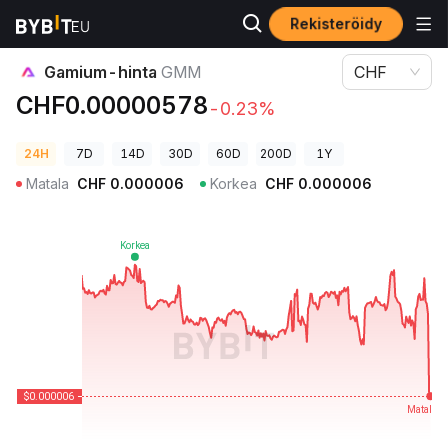
Rekisteröidy
Kryptohinnat
Gamium-hinta GMM
Gamium-hinta
GMM
CHF
CHF0.00000578
-0.23%
24H
7D
14D
30D
60D
200D
1Y
Matala
CHF
0.000006
Korkea
CHF
0.000006