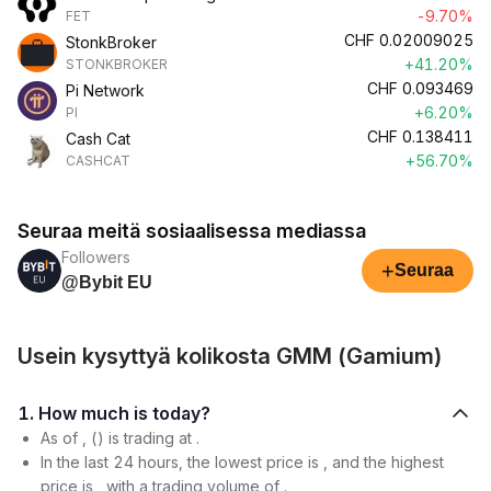
-9.70%
FET
CHF
0.02009025
StonkBroker
+41.20%
STONKBROKER
CHF
0.093469
Pi Network
+6.20%
PI
CHF
0.138411
Cash Cat
+56.70%
CASHCAT
Seuraa meitä sosiaalisessa mediassa
Followers
+
Seuraa
@Bybit EU
Usein kysyttyä kolikosta GMM (Gamium)
1. How much is today?
As of , () is trading at .
In the last 24 hours, the lowest price is , and the highest
price is , with a trading volume of .