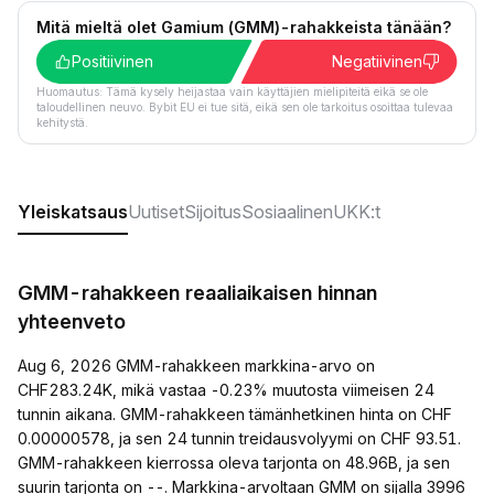
Mitä mieltä olet Gamium (GMM)-rahakkeista tänään?
Positiivinen
Negatiivinen
Huomautus: Tämä kysely heijastaa vain käyttäjien mielipiteitä eikä se ole
taloudellinen neuvo. Bybit EU ei tue sitä, eikä sen ole tarkoitus osoittaa tulevaa
kehitystä.
Yleiskatsaus
Uutiset
Sijoitus
Sosiaalinen
UKK:t
GMM-rahakkeen reaaliaikaisen hinnan
yhteenveto
Aug 6, 2026 GMM-rahakkeen markkina-arvo on
CHF283.24K, mikä vastaa -0.23% muutosta viimeisen 24
tunnin aikana. GMM-rahakkeen tämänhetkinen hinta on CHF
0.00000578, ja sen 24 tunnin treidausvolyymi on CHF 93.51.
GMM-rahakkeen kierrossa oleva tarjonta on 48.96B, ja sen
suurin tarjonta on --. Markkina-arvoltaan GMM on sijalla 3996