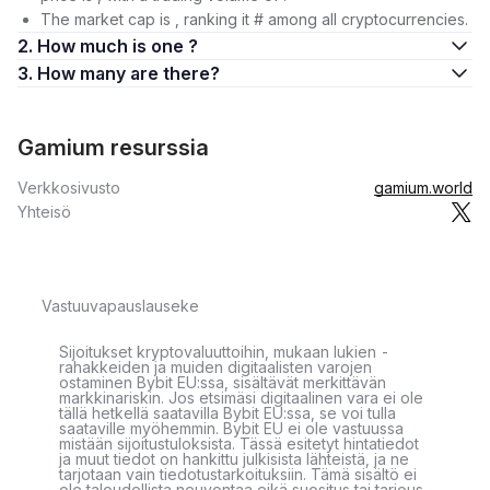
The market cap is , ranking it # among all cryptocurrencies.
2. How much is one ?
3. How many are there?
Gamium resurssia
Verkkosivusto
gamium.world
Yhteisö
Vastuuvapauslauseke
Sijoitukset kryptovaluuttoihin, mukaan lukien -
rahakkeiden ja muiden digitaalisten varojen
ostaminen Bybit EU:ssa, sisältävät merkittävän
markkinariskin. Jos etsimäsi digitaalinen vara ei ole
tällä hetkellä saatavilla Bybit EU:ssa, se voi tulla
saataville myöhemmin. Bybit EU ei ole vastuussa
mistään sijoitustuloksista. Tässä esitetyt hintatiedot
ja muut tiedot on hankittu julkisista lähteistä, ja ne
tarjotaan vain tiedotustarkoituksiin. Tämä sisältö ei
ole taloudellista neuvontaa eikä suositus tai tarjous