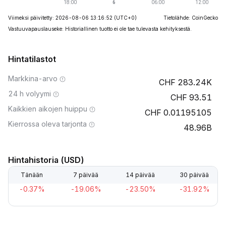
Viimeksi päivitetty: 2026-08-06 13:16:52
(UTC+0)
Tietolähde: CoinGecko
Vastuuvapauslauseke: Historiallinen tuotto ei ole tae tulevasta kehityksestä.
Hintatilastot
Markkina-arvo
283.24K
24 h volyymi
93.51
Kaikkien aikojen huippu
0.01195105
Kierrossa oleva tarjonta
48.96B
Hintahistoria (USD)
Tänään
7 päivää
14 päivää
30 päivää
-0.37%
-19.06%
-23.50%
-31.92%