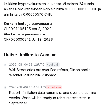
kaikkien kryptovaluuttojen joukossa. Viimeisen 24 tunnin
aikana GMM-rahakkeen korkein hinta oli 0.00000583 CHF ja
alin hinta oli 0.00000576 CHF.
Korkein hinta ja päivämäärä
CHF0.01195105 Apr 3, 2022
Alin hinta ja päivämäärä
CHF0.00000541 Jul 18, 2026
Uutiset kolikosta Gamium
2026-08-06 13:12
(UTC)
Neutraali
Wall Street cries out over Fed reform, Dimon backs
Wachter, calling him visionary
2026-08-06 13:07
(UTC)
Laskeva
Report: If inflation data remains strong over the coming
weeks, Wach will be ready to raise interest rates in
September