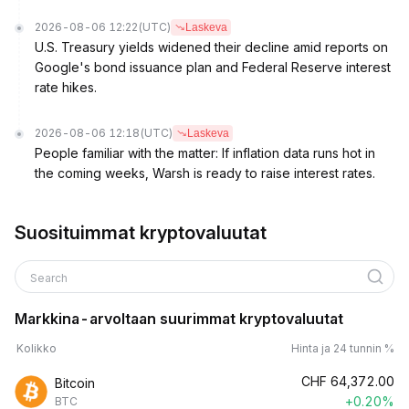
2026-08-06 12:22
(UTC)
Laskeva
U.S. Treasury yields widened their decline amid reports on
Google's bond issuance plan and Federal Reserve interest
rate hikes.
2026-08-06 12:18
(UTC)
Laskeva
People familiar with the matter: If inflation data runs hot in
the coming weeks, Warsh is ready to raise interest rates.
Suosituimmat kryptovaluutat
Search
Markkina-arvoltaan suurimmat kryptovaluutat
Kolikko
Hinta ja 24 tunnin %
CHF
64,372.00
Bitcoin
+0.20%
BTC