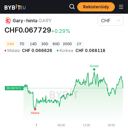
Rekisteröidy
Kryptohinnat
Gary-hinta GARY
Gary-hinta
GARY
CHF
CHF0.067729
+0.29%
24H
7D
14D
30D
60D
200D
1Y
Matala
CHF
0.066626
Korkea
CHF
0.068118