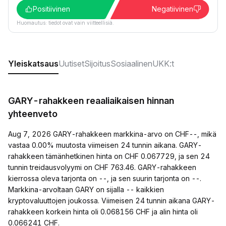
Positiivinen
Negatiivinen
Huomautus: tiedot ovat vain viitteellisiä.
Yleiskatsaus
Uutiset
Sijoitus
Sosiaalinen
UKK:t
GARY-rahakkeen reaaliaikaisen hinnan
yhteenveto
Aug 7, 2026 GARY-rahakkeen markkina-arvo on CHF--, mikä
vastaa 0.00% muutosta viimeisen 24 tunnin aikana. GARY-
rahakkeen tämänhetkinen hinta on CHF 0.067729, ja sen 24
tunnin treidausvolyymi on CHF 763.46. GARY-rahakkeen
kierrossa oleva tarjonta on --, ja sen suurin tarjonta on --.
Markkina-arvoltaan GARY on sijalla -- kaikkien
kryptovaluuttojen joukossa. Viimeisen 24 tunnin aikana GARY-
rahakkeen korkein hinta oli 0.068156 CHF ja alin hinta oli
0.066241 CHF.