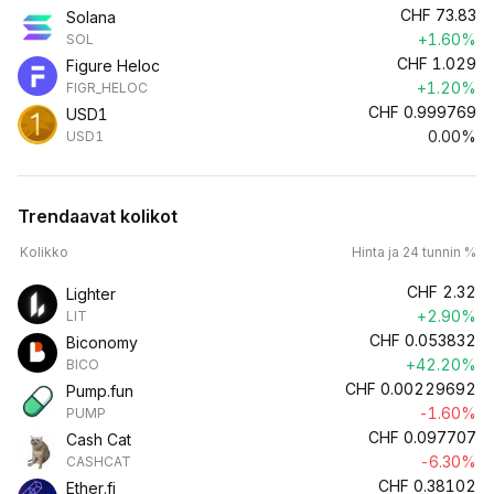
CHF
73.83
Solana
+1.60%
SOL
CHF
1.029
Figure Heloc
+1.20%
FIGR_HELOC
CHF
0.999769
USD1
0.00%
USD1
Trendaavat kolikot
Kolikko
Hinta ja 24 tunnin %
CHF
2.32
Lighter
+2.90%
LIT
CHF
0.053832
Biconomy
+42.20%
BICO
CHF
0.00229692
Pump.fun
-1.60%
PUMP
CHF
0.097707
Cash Cat
-6.30%
CASHCAT
CHF
0.38102
Ether.fi