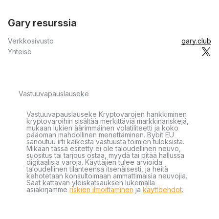
Gary resurssia
Verkkosivusto
gary.club
Yhteisö
Vastuuvapauslauseke
Vastuuvapauslauseke Kryptovarojen hankkiminen
kryptovaroihin sisältää merkittäviä markkinariskejä,
mukaan lukien äärimmäinen volatiliteetti ja koko
pääoman mahdollinen menettäminen. Bybit EU
sanoutuu irti kaikesta vastuusta toimien tuloksista.
Mikään tässä esitetty ei ole taloudellinen neuvo,
suositus tai tarjous ostaa, myydä tai pitää hallussa
digitaalisia varoja. Käyttäjien tulee arvioida
taloudellinen tilanteensa itsenäisesti, ja heitä
kehotetaan konsultoimaan ammattimaisia neuvojia.
Saat kattavan yleiskatsauksen lukemalla
asiakirjamme
riskien ilmoittaminen
ja
käyttöehdot
.