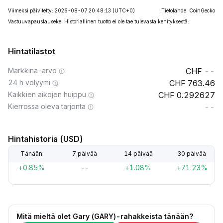
Viimeksi päivitetty: 2026-08-07 20:48:13
(UTC+0)
Tietolähde: CoinGecko
Vastuuvapauslauseke: Historiallinen tuotto ei ole tae tulevasta kehityksestä.
Hintatilastot
Markkina-arvo
--
24 h volyymi
763.46
Kaikkien aikojen huippu
0.292627
Kierrossa oleva tarjonta
--
Hintahistoria (USD)
Tänään
7 päivää
14 päivää
30 päivää
+0.85%
--
+1.08%
+71.23%
Mitä mieltä olet Gary (GARY)-rahakkeista tänään?