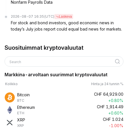
Nonfarm Payrolls Data
2026-08-07 16:35
(UTC)
Laskeva
For stock and bond investors, good economic news in
today’s July jobs report could equal bad news for markets.
Suosituimmat kryptovaluutat
Search
Markkina-arvoltaan suurimmat kryptovaluutat
Kolikko
Hinta ja 24 tunnin %
CHF
64,929.00
Bitcoin
+0.80%
BTC
CHF
1,914.49
Ethereum
+0.60%
ETH
CHF
1.024
XRP
-1.00%
XRP