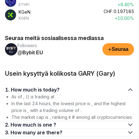
+9.40%
ETHFI
CHF
0.197185
KGeN
+10.00%
KGEN
Seuraa meitä sosiaalisessa mediassa
Followers
+
Seuraa
@Bybit EU
Usein kysyttyä kolikosta GARY (Gary)
1. How much is today?
As of , () is trading at .
In the last 24 hours, the lowest price is , and the highest
price is , with a trading volume of .
The market cap is , ranking it # among all cryptocurrencies.
2. How much is one ?
3. How many are there?