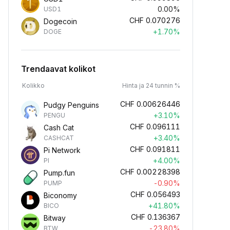
0.00%
USD1
CHF
0.070276
Dogecoin
+1.70%
DOGE
Trendaavat kolikot
Kolikko
Hinta ja 24 tunnin %
CHF
0.00626446
Pudgy Penguins
+3.10%
PENGU
CHF
0.096111
Cash Cat
+3.40%
CASHCAT
CHF
0.091811
Pi Network
+4.00%
PI
CHF
0.00228398
Pump.fun
-0.90%
PUMP
CHF
0.056493
Biconomy
+41.80%
BICO
CHF
0.136367
Bitway
-23.80%
BTW