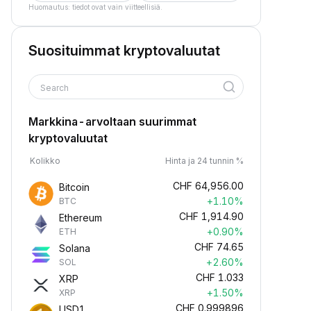
Huomautus: tiedot ovat vain viitteellisiä.
Suosituimmat kryptovaluutat
Search
Markkina-arvoltaan suurimmat
kryptovaluutat
Kolikko
Hinta ja 24 tunnin %
CHF
64,956.00
Bitcoin
+1.10%
BTC
CHF
1,914.90
Ethereum
+0.90%
ETH
CHF
74.65
Solana
+2.60%
SOL
CHF
1.033
XRP
+1.50%
XRP
CHF
0.999896
USD1