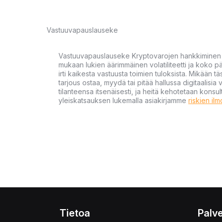
Vastuuvapauslauseke
Vastuuvapauslauseke Kryptovarojen hankkiminen kr
mukaan lukien äärimmäinen volatiliteetti ja koko
irti kaikesta vastuusta toimien tuloksista. Mikään tä
tarjous ostaa, myydä tai pitää hallussa digitaalisia 
tilanteensa itsenäisesti, ja heitä kehotetaan kons
yleiskatsauksen lukemalla asiakirjamme
riskien il
Tietoa
Palve