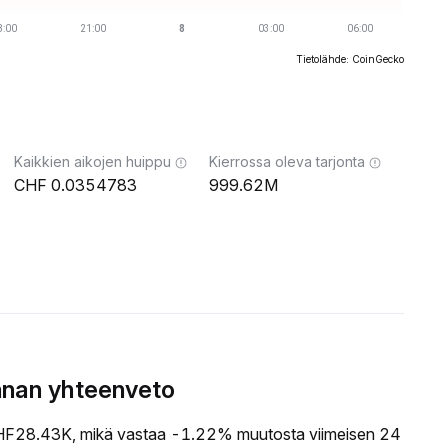
Tietolähde: CoinGecko
Kaikkien aikojen huippu
Kierrossa oleva tarjonta
0.0354783
999.62M
nnan yhteenveto
F28.43K, mikä vastaa -1.22% muutosta viimeisen 24