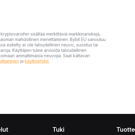
yptovaroihin sisältää merkittäviä markkinariskejä,
 pääoman mahdollinen menettäminen. Bybit EU sanoutuu
ssä esitetty ei ole taloudellinen neuvo, suositus tai
varoja. Käyttäjien tulee arvioida taloudellinen
ultoimaan ammattimaisia neuvojia. Saat kattavan
moittaminen
ja
käyttöehdot
.
lut
Tuki
Tuotte