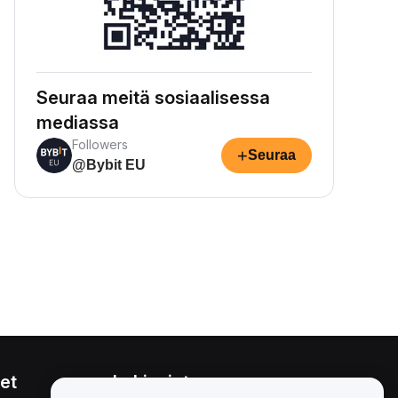
Seuraa meitä sosiaalisessa
mediassa
Followers
+
Seuraa
@Bybit EU
et
Lakiasiat