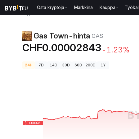
Osta kryptoja
Markkina
Kauppa
Työkal
Kryptohinnat
Gas Town-hinta GAS
Gas Town-hinta
GAS
CHF0.00002843
-1.23%
24H
7D
14D
30D
60D
200D
1Y