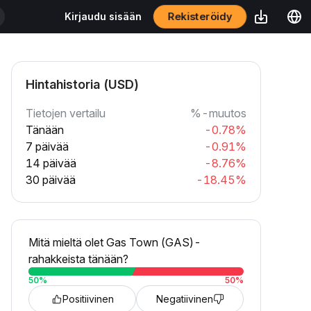
Rekisteröidy
Kirjaudu sisään
Hintahistoria (USD)
Tietojen vertailu
%-muutos
Tänään
-0.78%
7 päivää
-0.91%
14 päivää
-8.76%
30 päivää
-18.45%
Mitä mieltä olet Gas Town (GAS)-
rahakkeista tänään?
50
%
50
%
Positiivinen
Negatiivinen