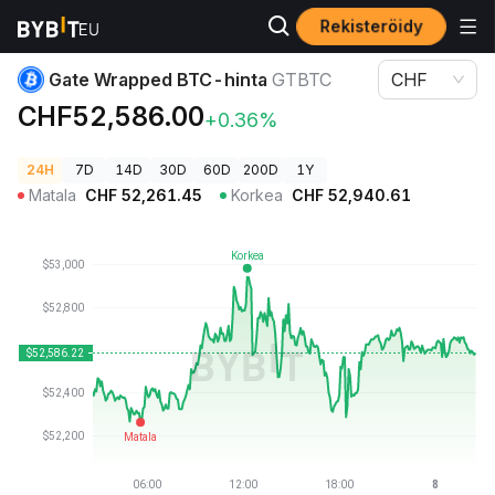
Rekisteröidy
Kryptohinnat
Gate Wrapped BTC-hinta GTBTC
Gate Wrapped BTC-hinta
GTBTC
CHF
CHF52,586.00
+0.36%
24H
7D
14D
30D
60D
200D
1Y
Matala
CHF
52,261.45
Korkea
CHF
52,940.61