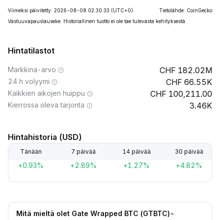
Viimeksi päivitetty: 2026-08-08 02:30:33
(UTC+0)
Tietolähde: CoinGecko
Vastuuvapauslauseke: Historiallinen tuotto ei ole tae tulevasta kehityksestä.
Hintatilastot
Markkina-arvo
182.02M
24 h volyymi
66.55K
Kaikkien aikojen huippu
100,211.00
Kierrossa oleva tarjonta
3.46K
Hintahistoria (USD)
Tänään
7 päivää
14 päivää
30 päivää
+0.93%
+2.89%
+1.27%
+4.82%
Mitä mieltä olet Gate Wrapped BTC (GTBTC)-