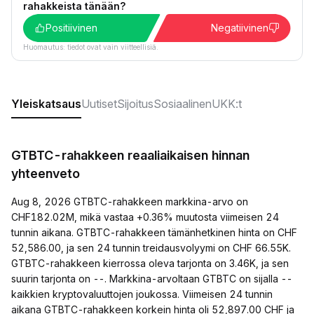
rahakkeista tänään?
Positiivinen
Negatiivinen
Huomautus: tiedot ovat vain viitteellisiä.
Yleiskatsaus
Uutiset
Sijoitus
Sosiaalinen
UKK:t
GTBTC-rahakkeen reaaliaikaisen hinnan
yhteenveto
Aug 8, 2026 GTBTC-rahakkeen markkina-arvo on
CHF182.02M, mikä vastaa +0.36% muutosta viimeisen 24
tunnin aikana. GTBTC-rahakkeen tämänhetkinen hinta on CHF
52,586.00, ja sen 24 tunnin treidausvolyymi on CHF 66.55K.
GTBTC-rahakkeen kierrossa oleva tarjonta on 3.46K, ja sen
suurin tarjonta on --. Markkina-arvoltaan GTBTC on sijalla --
kaikkien kryptovaluuttojen joukossa. Viimeisen 24 tunnin
aikana GTBTC-rahakkeen korkein hinta oli 52,897.00 CHF ja