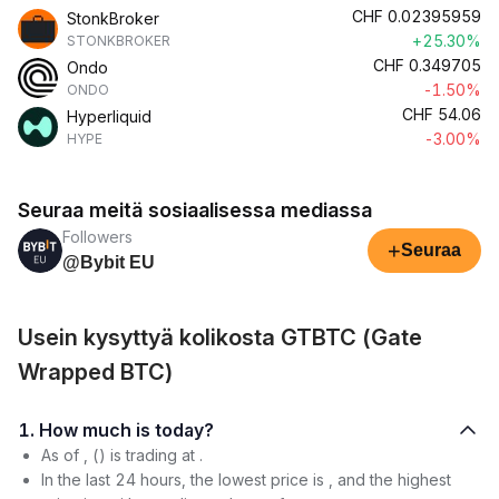
CHF
0.02395959
StonkBroker
+25.30%
STONKBROKER
CHF
0.349705
Ondo
-1.50%
ONDO
CHF
54.06
Hyperliquid
-3.00%
HYPE
Seuraa meitä sosiaalisessa mediassa
Followers
+
Seuraa
@Bybit EU
Usein kysyttyä kolikosta GTBTC (Gate
Wrapped BTC)
1. How much is today?
As of , () is trading at .
In the last 24 hours, the lowest price is , and the highest