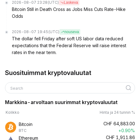
2026-08-07 23:28
(UTC)
Laskeva
Bitcoin Still in Death Cross as Jobs Miss Cuts Rate-Hike
Odds
2026-08-07 19:45
(UTC)
nouseva
The dollar fell Friday after soft US labor data reduced
expectations that the Federal Reserve will raise interest
rates in the near term.
Suosituimmat kryptovaluutat
Search
Markkina-arvoltaan suurimmat kryptovaluutat
Kolikko
Hinta ja 24 tunnin %
CHF
64,883.00
Bitcoin
+0.90%
BTC
CHF
1,911.86
Ethereum