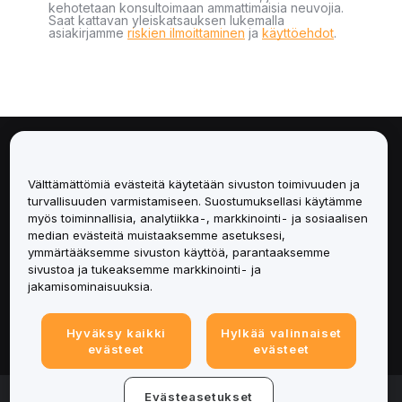
kehotetaan konsultoimaan ammattimaisia neuvojia.
Saat kattavan yleiskatsauksen lukemalla
asiakirjamme
riskien ilmoittaminen
ja
käyttöehdot
.
Tietoa
Välttämättömiä evästeitä käytetään sivuston toimivuuden ja
Palvelut
turvallisuuden varmistamiseen. Suostumuksellasi käytämme
myös toiminnallisia, analytiikka-, markkinointi- ja sosiaalisen
median evästeitä muistaaksemme asetuksesi,
Tuki
ymmärtääksemme sivuston käyttöä, parantaaksemme
sivustoa ja tukeaksemme markkinointi- ja
Tuotteet
jakamisominaisuuksia.
Lakiasiat
Hyväksy kaikki
Hylkää valinnaiset
evästeet
evästeet
© 2025-2026 Bybit.eu. All rights reserved.
Evästeasetukset