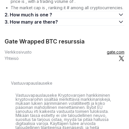
price is , with a trading volume of .
The market cap is , ranking it # among all cryptocurrencies.
2. How much is one ?
3. How many are there?
Gate Wrapped BTC resurssia
Verkkosivusto
gate.com
Yhteisö
Vastuuvapauslauseke
Vastuuvapauslauseke Kryptovarojen hankkiminen
kryptovaroihin sisältää merkittäviä markkinariskejä,
mukaan lukien äärimmäinen volatiliteetti ja koko
pääoman mahdollinen menettäminen. Bybit EU
sanoutuu irti kaikesta vastuusta toimien tuloksista.
Mikään tässä esitetty ei ole taloudellinen neuvo,
suositus tai tarjous ostaa, myydä tai pitää hallussa
digitaalisia varoja. Käyttäjien tulee arvioida
taloudellinen tilanteensa itsenäisesti, ja heitä