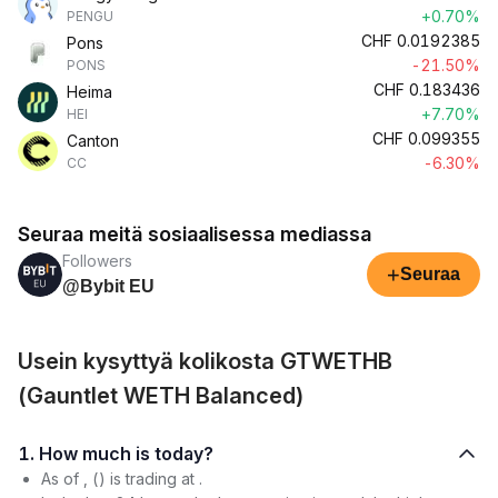
+0.70%
PENGU
CHF
0.0192385
Pons
-21.50%
PONS
CHF
0.183436
Heima
+7.70%
HEI
CHF
0.099355
Canton
-6.30%
CC
Seuraa meitä sosiaalisessa mediassa
Followers
+
Seuraa
@Bybit EU
Usein kysyttyä kolikosta GTWETHB
(Gauntlet WETH Balanced)
1. How much is today?
As of , () is trading at .