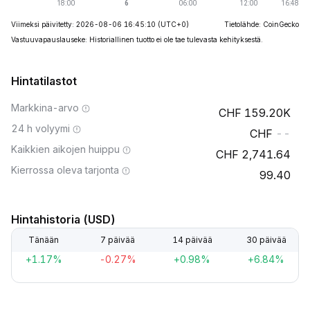
Viimeksi päivitetty: 2026-08-06 16:45:10
(UTC+0)
Tietolähde: CoinGecko
Vastuuvapauslauseke: Historiallinen tuotto ei ole tae tulevasta kehityksestä.
Hintatilastot
Markkina-arvo
159.20K
24 h volyymi
--
Kaikkien aikojen huippu
2,741.64
Kierrossa oleva tarjonta
99.40
Hintahistoria (USD)
Tänään
7 päivää
14 päivää
30 päivää
+1.17%
-0.27%
+0.98%
+6.84%