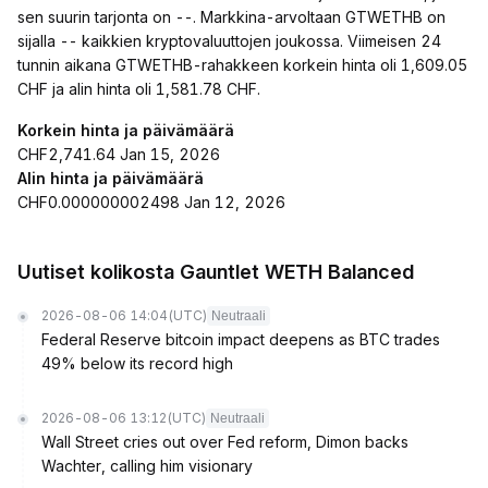
sen suurin tarjonta on --. Markkina-arvoltaan GTWETHB on
sijalla -- kaikkien kryptovaluuttojen joukossa. Viimeisen 24
tunnin aikana GTWETHB-rahakkeen korkein hinta oli 1,609.05
CHF ja alin hinta oli 1,581.78 CHF.
Korkein hinta ja päivämäärä
CHF2,741.64 Jan 15, 2026
Alin hinta ja päivämäärä
CHF0.000000002498 Jan 12, 2026
Uutiset kolikosta Gauntlet WETH Balanced
2026-08-06 14:04
(UTC)
Neutraali
Federal Reserve bitcoin impact deepens as BTC trades
49% below its record high
2026-08-06 13:12
(UTC)
Neutraali
Wall Street cries out over Fed reform, Dimon backs
Wachter, calling him visionary