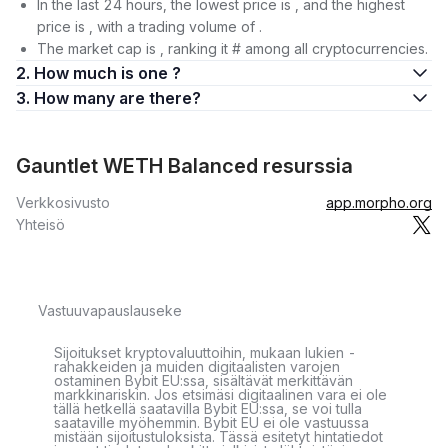
In the last 24 hours, the lowest price is , and the highest
price is , with a trading volume of .
The market cap is , ranking it # among all cryptocurrencies.
2. How much is one ?
3. How many are there?
Gauntlet WETH Balanced resurssia
Verkkosivusto
app.morpho.org
Yhteisö
Vastuuvapauslauseke
Sijoitukset kryptovaluuttoihin, mukaan lukien -
rahakkeiden ja muiden digitaalisten varojen
ostaminen Bybit EU:ssa, sisältävät merkittävän
markkinariskin. Jos etsimäsi digitaalinen vara ei ole
tällä hetkellä saatavilla Bybit EU:ssa, se voi tulla
saataville myöhemmin. Bybit EU ei ole vastuussa
mistään sijoitustuloksista. Tässä esitetyt hintatiedot