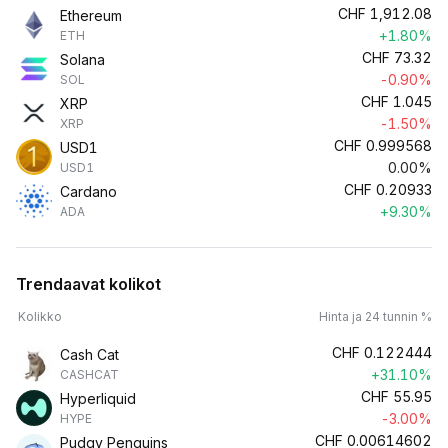
CHF
1,912.08
Ethereum
+1.80%
ETH
CHF
73.32
Solana
-0.90%
SOL
CHF
1.045
XRP
-1.50%
XRP
CHF
0.999568
USD1
0.00%
USD1
CHF
0.20933
Cardano
+9.30%
ADA
Trendaavat kolikot
Kolikko
Hinta ja 24 tunnin %
CHF
0.122444
Cash Cat
+31.10%
CASHCAT
CHF
55.95
Hyperliquid
-3.00%
HYPE
CHF
0.00614602
Pudgy Penguins