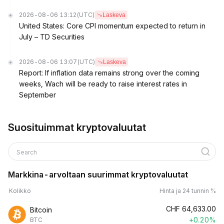
2026-08-06 13:12
(UTC)
Laskeva
United States: Core CPI momentum expected to return in
July – TD Securities
2026-08-06 13:07
(UTC)
Laskeva
Report: If inflation data remains strong over the coming
weeks, Wach will be ready to raise interest rates in
September
Suosituimmat kryptovaluutat
Search
Markkina-arvoltaan suurimmat kryptovaluutat
Kolikko
Hinta ja 24 tunnin %
CHF
64,633.00
Bitcoin
+0.20%
BTC