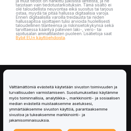
ja muut tiedot on hankittu julkisista lähteistä, ja ne
tarjotaan vain tiedotustarkoituksiin. Tämä sisältö ei
ole taloudellista neuvontaa eikä suositus tai tarjous
ostaa, myydä tai pitää hallussa digitaalisia varoja.
Ennen digitaalisilla varoilla treidausta tai niiden
hallussapitoa sijoittajien tulisi arvioida huolellisesti
taloudellinen tilanteensa ja riskinsietokykynsä sekä
tarvittaessa kääntyä pätevien laki-, vero- tai
sijoitusalan ammattilaisten puoleen. Lisätietoja saat
Bybit EU:n käyttöehdoista
.
Tietoa
Välttämättömiä evästeitä käytetään sivuston toimivuuden ja
Palvelut
turvallisuuden varmistamiseen. Suostumuksellasi käytämme
myös toiminnallisia, analytiikka-, markkinointi- ja sosiaalisen
median evästeitä muistaaksemme asetuksesi,
Tuki
ymmärtääksemme sivuston käyttöä, parantaaksemme
sivustoa ja tukeaksemme markkinointi- ja
Tuotteet
jakamisominaisuuksia.