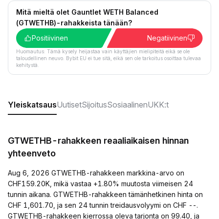
Mitä mieltä olet Gauntlet WETH Balanced
(GTWETHB)-rahakkeista tänään?
Positiivinen
Negatiivinen
Huomautus: Tämä kysely heijastaa vain käyttäjien mielipiteitä eikä se ole
taloudellinen neuvo. Bybit EU ei tue sitä, eikä sen ole tarkoitus osoittaa tulevaa
kehitystä.
Yleiskatsaus
Uutiset
Sijoitus
Sosiaalinen
UKK:t
GTWETHB-rahakkeen reaaliaikaisen hinnan
yhteenveto
Aug 6, 2026 GTWETHB-rahakkeen markkina-arvo on
CHF159.20K, mikä vastaa +1.80% muutosta viimeisen 24
tunnin aikana. GTWETHB-rahakkeen tämänhetkinen hinta on
CHF 1,601.70, ja sen 24 tunnin treidausvolyymi on CHF --.
GTWETHB-rahakkeen kierrossa oleva tarjonta on 99.40, ja