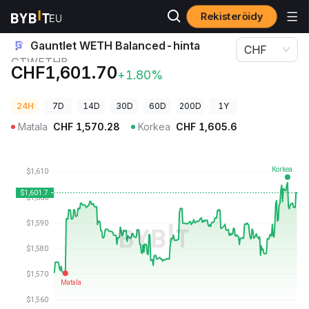
Rekisteröidy
Kryptohinnat
Gauntlet WETH Balanced-hinta GTWETHB
Gauntlet WETH Balanced-hinta
CHF
GTWETHB
CHF1,601.70
+1.80%
24H
7D
14D
30D
60D
200D
1Y
Matala
CHF
1,570.28
Korkea
CHF
1,605.6