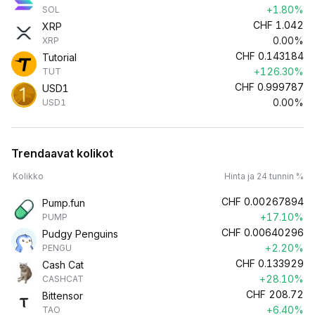
+1.80%
SOL
CHF
1.042
XRP
0.00%
XRP
CHF
0.143184
Tutorial
+126.30%
TUT
CHF
0.999787
USD1
0.00%
USD1
Trendaavat kolikot
Kolikko
Hinta ja 24 tunnin %
CHF
0.00267894
Pump.fun
+17.10%
PUMP
CHF
0.00640296
Pudgy Penguins
+2.20%
PENGU
CHF
0.133929
Cash Cat
+28.10%
CASHCAT
CHF
208.72
Bittensor
+6.40%
TAO