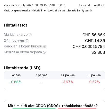
Viimeksi päivitetty: 2026-08-09 15:57:08
(UTC+0)
Tietolähde: CoinGecko
Vastuuvapauslauseke: Historiallinen tuotto ei ole tae tulevasta kehityksestä.
Hintatilastot
Markkina-arvo
56.66K
24 h volyymi
14.39
Kaikkien aikojen huippu
0.00015794
Kierrossa oleva tarjonta
82.86B
Hintahistoria (USD)
Tänään
7 päivää
14 päivää
30 päivää
+0.88%
--
-3.97%
-9.57%
Mitä mieltä olet GDOG (GDOG)-rahakkeista tänään?