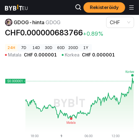
Rekisteröidy
Kryptohinnat
GDOG-hinta GDOG
GDOG-hinta
GDOG
CHF
CHF0.000000683766
+0.89%
24H
7D
14D
30D
60D
200D
1Y
Matala
CHF
0.000001
Korkea
CHF
0.000001