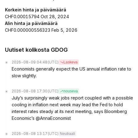
Korkein hinta ja päivämäärä
CHF0.00015794 Oct 28, 2024
Alin hinta ja päivämäärä
CHF0.000000556323 Feb 5, 2026
Uutiset kolikosta GDOG
2026-08-09 04:48
(UTC)
Laskeva
Economists generally expect the US annual inflation rate to
slow slightly.
2026-08-08 17:30
(UTC)
nouseva
July’s surprisingly weak jobs report coupled with a possible
cooling in inflation next week may lead the Fed to hold
interest rates steady at its next meeting, says Bloomberg
Economic’s @AnnaEconomist
2026-08-08 13:17
(UTC)
Neutraali