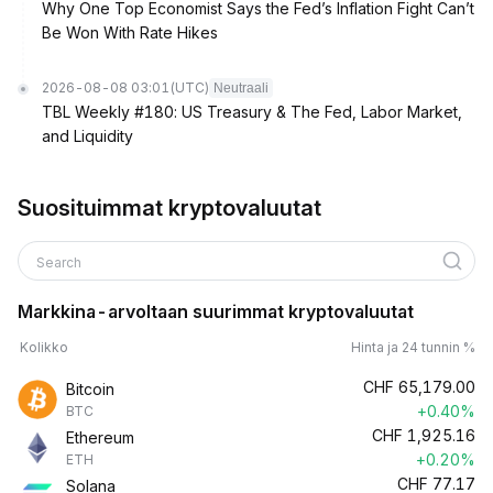
Why One Top Economist Says the Fed’s Inflation Fight Can’t
Be Won With Rate Hikes
2026-08-08 03:01
(UTC)
Neutraali
TBL Weekly #180: US Treasury & The Fed, Labor Market,
and Liquidity
Suosituimmat kryptovaluutat
Search
Markkina-arvoltaan suurimmat kryptovaluutat
Kolikko
Hinta ja 24 tunnin %
CHF
65,179.00
Bitcoin
+0.40%
BTC
CHF
1,925.16
Ethereum
+0.20%
ETH
CHF
77.17
Solana