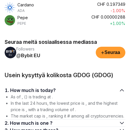
CHF
0.197349
Cardano
-1.00%
ADA
CHF
0.00000288
Pepe
+1.00%
PEPE
Seuraa meitä sosiaalisessa mediassa
Followers
+
Seuraa
@Bybit EU
Usein kysyttyä kolikosta GDOG (GDOG)
1. How much is today?
As of , () is trading at .
In the last 24 hours, the lowest price is , and the highest
price is , with a trading volume of .
The market cap is , ranking it # among all cryptocurrencies.
2. How much is one ?