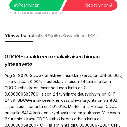
Positiivinen
Negatiivinen
Huomautus: tiedot ovat vain viitteellisiä.
Yleiskatsaus
Uutiset
Sijoitus
Sosiaalinen
UKK:t
GDOG-rahakkeen reaaliaikaisen hinnan
yhteenveto
Aug 9, 2026 GDOG-rahakkeen markkina-arvo on CHF56.66K,
mikä vastaa +0.90% muutosta viimeisen 24 tunnin aikana.
GDOG-rahakkeen tämänhetkinen hinta on CHF
0.000000683766, ja sen 24 tunnin treidausvolyymi on CHF
14.39. GDOG-rahakkeen kierrossa oleva tarjonta on 82.86B,
ja sen suurin tarjonta on 101.01B. Markkina-arvoltaan GDOG
on sijalla 6414 kaikkien kryptovaluuttojen joukossa. Viimeisen
24 tunnin aikana GDOG-rahakkeen korkein hinta oli
0.000000682007 CHF ja alin hinta oli 0.000000671064 CHF.