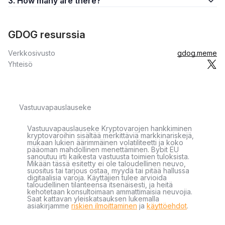
3. How many are there?
GDOG resurssia
Verkkosivusto
gdog.meme
Yhteisö
Vastuuvapauslauseke
Vastuuvapauslauseke Kryptovarojen hankkiminen
kryptovaroihin sisältää merkittäviä markkinariskejä,
mukaan lukien äärimmäinen volatiliteetti ja koko
pääoman mahdollinen menettäminen. Bybit EU
sanoutuu irti kaikesta vastuusta toimien tuloksista.
Mikään tässä esitetty ei ole taloudellinen neuvo,
suositus tai tarjous ostaa, myydä tai pitää hallussa
digitaalisia varoja. Käyttäjien tulee arvioida
taloudellinen tilanteensa itsenäisesti, ja heitä
kehotetaan konsultoimaan ammattimaisia neuvojia.
Saat kattavan yleiskatsauksen lukemalla
asiakirjamme
riskien ilmoittaminen
ja
käyttöehdot
.