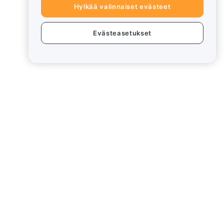
Hylkää valinnaiset evästeet
Evästeasetukset
eet
Lakiasiat
Eturistiriitapolitiikka
Yhteenveto säilytys- ja
hallinnointikäytännöstä
rd
ESG-tiedot
Crypto-Asset White Papers