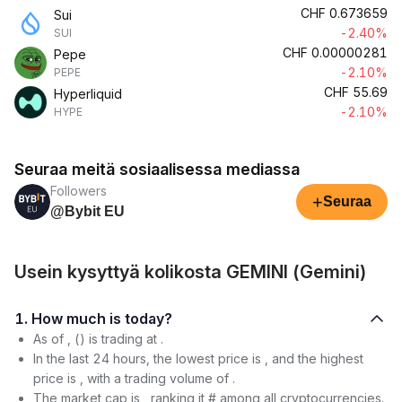
CHF
0.673659
Sui
-2.40%
SUI
CHF
0.00000281
Pepe
-2.10%
PEPE
CHF
55.69
Hyperliquid
-2.10%
HYPE
Seuraa meitä sosiaalisessa mediassa
Followers
+
Seuraa
@Bybit EU
Usein kysyttyä kolikosta GEMINI (Gemini)
1. How much is today?
As of , () is trading at .
In the last 24 hours, the lowest price is , and the highest
price is , with a trading volume of .
The market cap is , ranking it # among all cryptocurrencies.