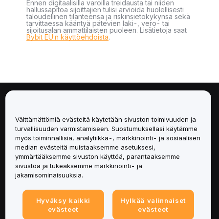
Ennen digitaalisilla varoilla treidausta tai niiden
hallussapitoa sijoittajien tulisi arvioida huolellisesti
taloudellinen tilanteensa ja riskinsietokykynsä sekä
tarvittaessa kääntyä pätevien laki-, vero- tai
sijoitusalan ammattilaisten puoleen. Lisätietoja saat
Bybit EU:n käyttöehdoista
.
Tietoa
Välttämättömiä evästeitä käytetään sivuston toimivuuden ja
Palvelut
turvallisuuden varmistamiseen. Suostumuksellasi käytämme
myös toiminnallisia, analytiikka-, markkinointi- ja sosiaalisen
median evästeitä muistaaksemme asetuksesi,
Tuki
ymmärtääksemme sivuston käyttöä, parantaaksemme
sivustoa ja tukeaksemme markkinointi- ja
Tuotteet
jakamisominaisuuksia.
Lakiasiat
Hyväksy kaikki
Hylkää valinnaiset
evästeet
evästeet