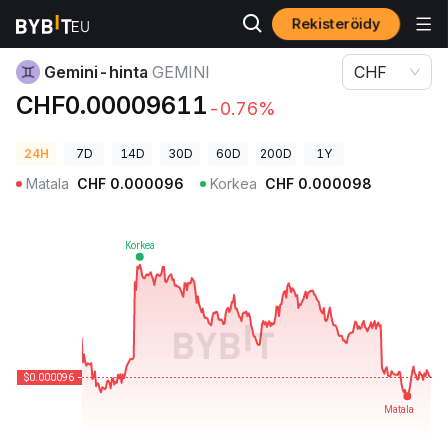
Rekisteröidy
Kryptohinnat
Gemini-hinta GEMINI
Gemini-hinta
GEMINI
CHF
CHF0.00009611
-0.76%
24H
7D
14D
30D
60D
200D
1Y
Matala
CHF
0.000096
Korkea
CHF
0.000098