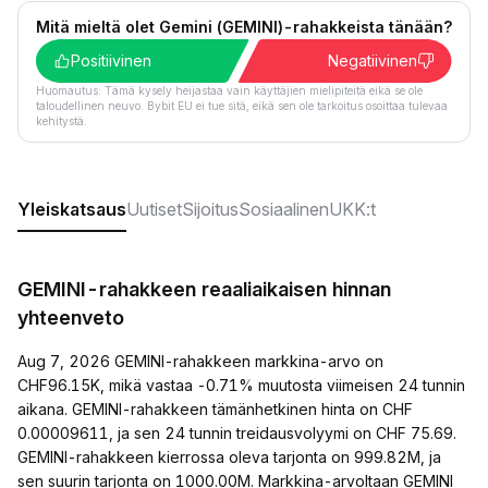
Mitä mieltä olet Gemini (GEMINI)-rahakkeista tänään?
Positiivinen
Negatiivinen
Huomautus: Tämä kysely heijastaa vain käyttäjien mielipiteitä eikä se ole
taloudellinen neuvo. Bybit EU ei tue sitä, eikä sen ole tarkoitus osoittaa tulevaa
kehitystä.
Yleiskatsaus
Uutiset
Sijoitus
Sosiaalinen
UKK:t
GEMINI-rahakkeen reaaliaikaisen hinnan
yhteenveto
Aug 7, 2026 GEMINI-rahakkeen markkina-arvo on
CHF96.15K, mikä vastaa -0.71% muutosta viimeisen 24 tunnin
aikana. GEMINI-rahakkeen tämänhetkinen hinta on CHF
0.00009611, ja sen 24 tunnin treidausvolyymi on CHF 75.69.
GEMINI-rahakkeen kierrossa oleva tarjonta on 999.82M, ja
sen suurin tarjonta on 1000.00M. Markkina-arvoltaan GEMINI