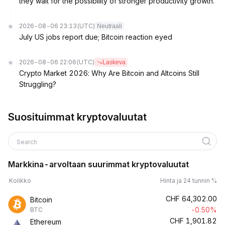
they wait for the possibility of stronger productivity growth.
2026-08-06 23:13
(UTC)
Neutraali
July US jobs report due; Bitcoin reaction eyed
2026-08-06 22:06
(UTC)
Laskeva
Crypto Market 2026: Why Are Bitcoin and Altcoins Still
Struggling?
Suosituimmat kryptovaluutat
Search
Markkina-arvoltaan suurimmat kryptovaluutat
Kolikko
Hinta ja 24 tunnin %
CHF
64,302.00
Bitcoin
-0.50%
BTC
CHF
1,901.82
Ethereum