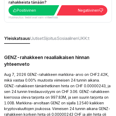
rahakkeista tänään?
Positiivinen
Negatiivinen
Huomautus: tiedot ovat vain viitteellisiä.
Yleiskatsaus
Uutiset
Sijoitus
Sosiaalinen
UKK:t
GENZ-rahakkeen reaaliaikaisen hinnan
yhteenveto
Aug 7, 2026 GENZ-rahakkeen markkina-arvo on CHF2.42K,
mikä vastaa 0.00% muutosta viimeisen 24 tunnin aikana.
GENZ-rahakkeen tämänhetkinen hinta on CHF 0.00000243, ja
sen 24 tunnin treidausvolyymi on CHF 3.06. GENZ-rahakkeen
kierrossa oleva tarjonta on 997.83M, ja sen suurin tarjonta on
1.00B. Markkina-arvoltaan GENZ on sijalla 12540 kaikkien
kryptovaluuttojen joukossa. Viimeisen 24 tunnin aikana GENZ-
rahakkeen korkein hinta oli 0.00000243 CHF ja alin hinta oli