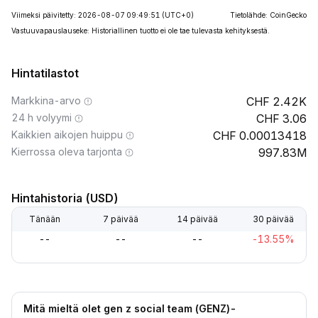
Viimeksi päivitetty: 2026-08-07 09:49:51
(UTC+0)
Tietolähde: CoinGecko
Vastuuvapauslauseke: Historiallinen tuotto ei ole tae tulevasta kehityksestä.
Hintatilastot
Markkina-arvo
2.42K
24 h volyymi
3.06
Kaikkien aikojen huippu
0.00013418
Kierrossa oleva tarjonta
997.83M
Hintahistoria (USD)
Tänään
7 päivää
14 päivää
30 päivää
--
--
--
-13.55%
Mitä mieltä olet gen z social team (GENZ)-