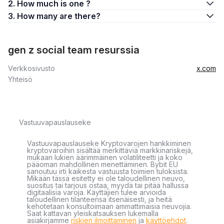
2. How much is one ?
3. How many are there?
gen z social team resurssia
Verkkosivusto
x.com
Yhteisö
Vastuuvapauslauseke
Vastuuvapauslauseke Kryptovarojen hankkiminen
kryptovaroihin sisältää merkittäviä markkinariskejä,
mukaan lukien äärimmäinen volatiliteetti ja koko
pääoman mahdollinen menettäminen. Bybit EU
sanoutuu irti kaikesta vastuusta toimien tuloksista.
Mikään tässä esitetty ei ole taloudellinen neuvo,
suositus tai tarjous ostaa, myydä tai pitää hallussa
digitaalisia varoja. Käyttäjien tulee arvioida
taloudellinen tilanteensa itsenäisesti, ja heitä
kehotetaan konsultoimaan ammattimaisia neuvojia.
Saat kattavan yleiskatsauksen lukemalla
asiakirjamme
riskien ilmoittaminen
ja
käyttöehdot
.