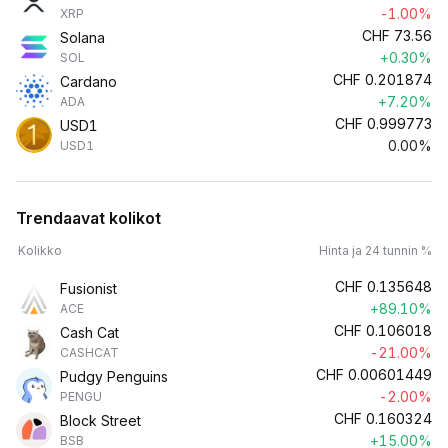
-1.00%
XRP
CHF
73.56
Solana
+0.30%
SOL
CHF
0.201874
Cardano
+7.20%
ADA
CHF
0.999773
USD1
0.00%
USD1
Trendaavat kolikot
Kolikko
Hinta ja 24 tunnin %
CHF
0.135648
Fusionist
+89.10%
ACE
CHF
0.106018
Cash Cat
-21.00%
CASHCAT
CHF
0.00601449
Pudgy Penguins
-2.00%
PENGU
CHF
0.160324
Block Street
+15.00%
BSB