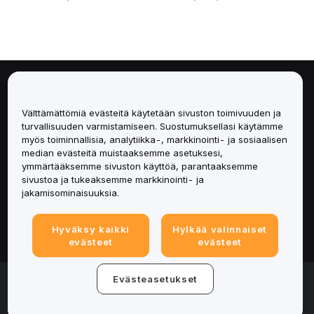
Tietoa
Välttämättömiä evästeitä käytetään sivuston toimivuuden ja
Palvelut
turvallisuuden varmistamiseen. Suostumuksellasi käytämme
myös toiminnallisia, analytiikka-, markkinointi- ja sosiaalisen
median evästeitä muistaaksemme asetuksesi,
Tuki
ymmärtääksemme sivuston käyttöä, parantaaksemme
sivustoa ja tukeaksemme markkinointi- ja
Tuotteet
jakamisominaisuuksia.
Lakiasiat
Hyväksy kaikki
Hylkää valinnaiset
evästeet
evästeet
© 2025-2026 Bybit.eu. Kaikki oikeudet pidätetään.
Evästeasetukset
Palveluehdot
|
Tietosuojaehdot
|
Yritystiedot
(Impressum)
|
Evästeasetukset