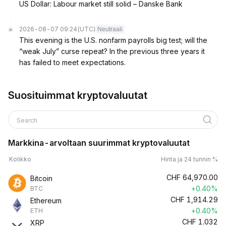
US Dollar: Labour market still solid – Danske Bank
2026-08-07 09:24
(UTC)
Neutraali
This evening is the U.S. nonfarm payrolls big test; will the
“weak July” curse repeat? In the previous three years it
has failed to meet expectations.
Suosituimmat kryptovaluutat
Search
Markkina-arvoltaan suurimmat kryptovaluutat
Kolikko
Hinta ja 24 tunnin %
CHF
64,970.00
Bitcoin
+0.40%
BTC
CHF
1,914.29
Ethereum
+0.40%
ETH
CHF
1.032
XRP