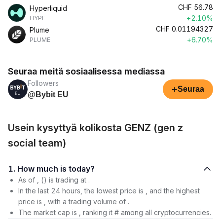
CHF
56.78
Hyperliquid
+2.10%
HYPE
CHF
0.01194327
Plume
+6.70%
PLUME
Seuraa meitä sosiaalisessa mediassa
Followers
+
Seuraa
@Bybit EU
Usein kysyttyä kolikosta GENZ (gen z
social team)
1. How much is today?
As of , () is trading at .
In the last 24 hours, the lowest price is , and the highest
price is , with a trading volume of .
The market cap is , ranking it # among all cryptocurrencies.