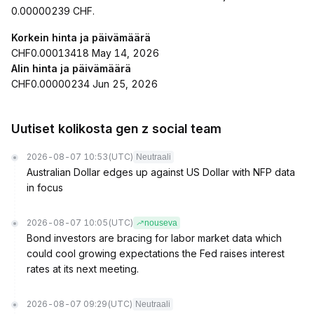
0.00000239 CHF.
Korkein hinta ja päivämäärä
CHF0.00013418 May 14, 2026
Alin hinta ja päivämäärä
CHF0.00000234 Jun 25, 2026
Uutiset kolikosta gen z social team
2026-08-07 10:53
(UTC)
Neutraali
Australian Dollar edges up against US Dollar with NFP data
in focus
2026-08-07 10:05
(UTC)
nouseva
Bond investors are bracing for labor market data which
could cool growing expectations the Fed raises interest
rates at its next meeting.
2026-08-07 09:29
(UTC)
Neutraali