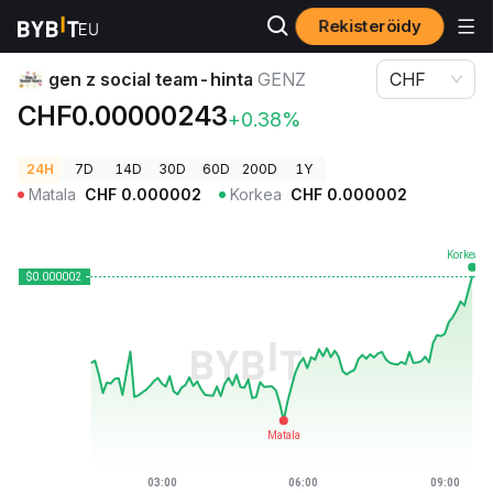
Rekisteröidy
Kryptohinnat
gen z social team-hinta GENZ
gen z social team-hinta
GENZ
CHF
CHF0.00000243
+0.38%
24H
7D
14D
30D
60D
200D
1Y
Matala
CHF
0.000002
Korkea
CHF
0.000002