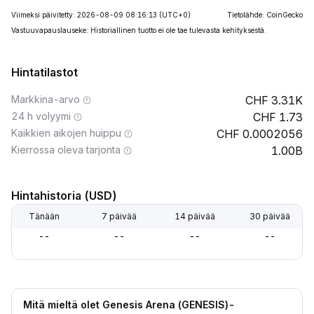
Viimeksi päivitetty: 2026-08-09 08:16:13
(UTC+0)
Tietolähde: CoinGecko
Vastuuvapauslauseke: Historiallinen tuotto ei ole tae tulevasta kehityksestä.
Hintatilastot
Markkina-arvo
3.31K
24 h volyymi
1.73
Kaikkien aikojen huippu
0.0002056
Kierrossa oleva tarjonta
1.00B
Hintahistoria (USD)
Tänään
7 päivää
14 päivää
30 päivää
--
--
--
--
Mitä mieltä olet Genesis Arena (GENESIS)-