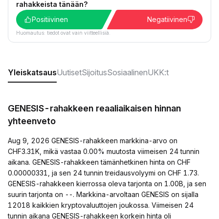
rahakkeista tänään?
Positiivinen
Negatiivinen
Huomautus: tiedot ovat vain viitteellisiä.
Yleiskatsaus
Uutiset
Sijoitus
Sosiaalinen
UKK:t
GENESIS-rahakkeen reaaliaikaisen hinnan
yhteenveto
Aug 9, 2026 GENESIS-rahakkeen markkina-arvo on
CHF3.31K, mikä vastaa 0.00% muutosta viimeisen 24 tunnin
aikana. GENESIS-rahakkeen tämänhetkinen hinta on CHF
0.00000331, ja sen 24 tunnin treidausvolyymi on CHF 1.73.
GENESIS-rahakkeen kierrossa oleva tarjonta on 1.00B, ja sen
suurin tarjonta on --. Markkina-arvoltaan GENESIS on sijalla
12018 kaikkien kryptovaluuttojen joukossa. Viimeisen 24
tunnin aikana GENESIS-rahakkeen korkein hinta oli