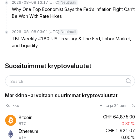
2026-08-08 13:17
(UTC)
Neutraali
Why One Top Economist Says the Fed’s Inflation Fight Can’t
Be Won With Rate Hikes
2026-08-08 03:01
(UTC)
Neutraali
TBL Weekly #180: US Treasury & The Fed, Labor Market,
and Liquidity
Suosituimmat kryptovaluutat
Search
Markkina-arvoltaan suurimmat kryptovaluutat
Kolikko
Hinta ja 24 tunnin %
CHF
64,875.00
Bitcoin
-0.30%
BTC
CHF
1,921.07
Ethereum
0.00%
ETH