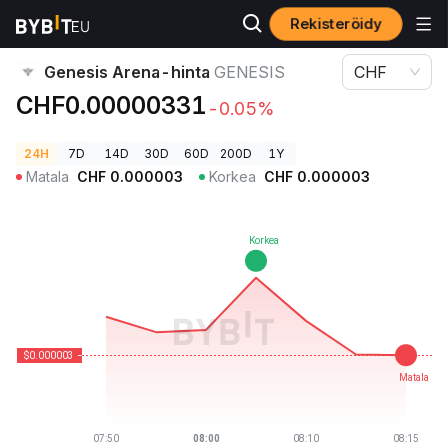
Rekisteröidy
Kryptohinnat
Genesis Arena-hinta GENESIS
Genesis Arena-hinta
GENESIS
CHF
CHF0.00000331
-0.05%
24H
7D
14D
30D
60D
200D
1Y
Matala
CHF
0.000003
Korkea
CHF
0.000003