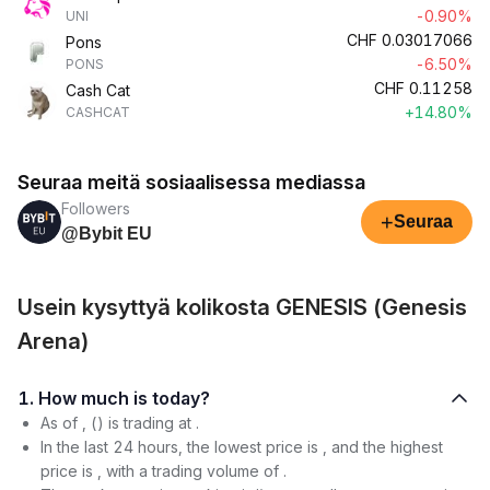
-0.90%
UNI
CHF
0.03017066
Pons
-6.50%
PONS
CHF
0.11258
Cash Cat
+14.80%
CASHCAT
Seuraa meitä sosiaalisessa mediassa
Followers
+
Seuraa
@Bybit EU
Usein kysyttyä kolikosta GENESIS (Genesis
Arena)
1. How much is today?
As of , () is trading at .
In the last 24 hours, the lowest price is , and the highest
price is , with a trading volume of .