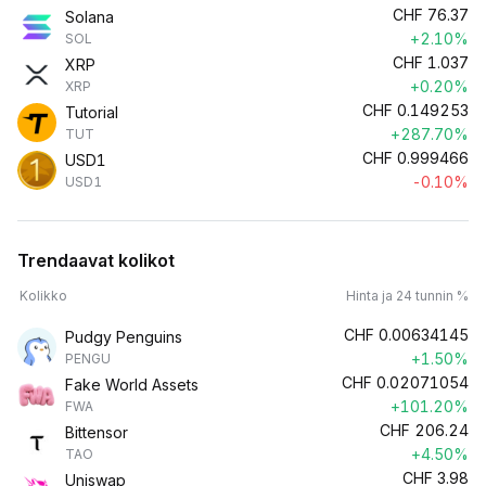
CHF
76.37
Solana
+2.10%
SOL
CHF
1.037
XRP
+0.20%
XRP
CHF
0.149253
Tutorial
+287.70%
TUT
CHF
0.999466
USD1
-0.10%
USD1
Trendaavat kolikot
Kolikko
Hinta ja 24 tunnin %
CHF
0.00634145
Pudgy Penguins
+1.50%
PENGU
CHF
0.02071054
Fake World Assets
+101.20%
FWA
CHF
206.24
Bittensor
+4.50%
TAO
CHF
3.98
Uniswap