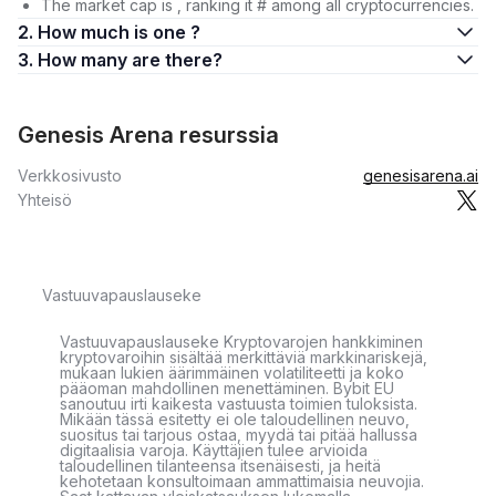
The market cap is , ranking it # among all cryptocurrencies.
2. How much is one ?
3. How many are there?
Genesis Arena resurssia
Verkkosivusto
genesisarena.ai
Yhteisö
Vastuuvapauslauseke
Vastuuvapauslauseke Kryptovarojen hankkiminen
kryptovaroihin sisältää merkittäviä markkinariskejä,
mukaan lukien äärimmäinen volatiliteetti ja koko
pääoman mahdollinen menettäminen. Bybit EU
sanoutuu irti kaikesta vastuusta toimien tuloksista.
Mikään tässä esitetty ei ole taloudellinen neuvo,
suositus tai tarjous ostaa, myydä tai pitää hallussa
digitaalisia varoja. Käyttäjien tulee arvioida
taloudellinen tilanteensa itsenäisesti, ja heitä
kehotetaan konsultoimaan ammattimaisia neuvojia.