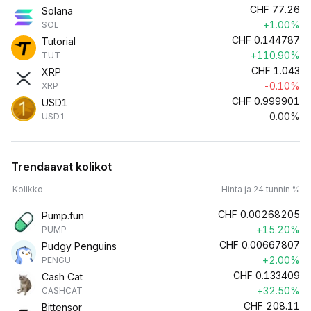
CHF
77.26
Solana
+1.00%
SOL
CHF
0.144787
Tutorial
+110.90%
TUT
CHF
1.043
XRP
-0.10%
XRP
CHF
0.999901
USD1
0.00%
USD1
Trendaavat kolikot
Kolikko
Hinta ja 24 tunnin %
CHF
0.00268205
Pump.fun
+15.20%
PUMP
CHF
0.00667807
Pudgy Penguins
+2.00%
PENGU
CHF
0.133409
Cash Cat
+32.50%
CASHCAT
CHF
208.11
Bittensor