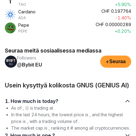
+5.90%
TAO
CHF
0.197764
Cardano
-1.40%
ADA
CHF
0.00000289
Pepe
+0.20%
PEPE
Seuraa meitä sosiaalisessa mediassa
Followers
+
Seuraa
@Bybit EU
Usein kysyttyä kolikosta GNUS (GENIUS AI)
1. How much is today?
As of , () is trading at .
In the last 24 hours, the lowest price is , and the highest
price is , with a trading volume of .
The market cap is , ranking it # among all cryptocurrencies.
2. How much is one ?