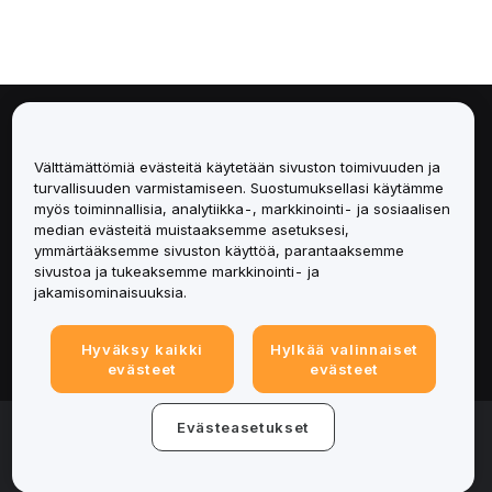
Tietoa
Välttämättömiä evästeitä käytetään sivuston toimivuuden ja
Palvelut
turvallisuuden varmistamiseen. Suostumuksellasi käytämme
myös toiminnallisia, analytiikka-, markkinointi- ja sosiaalisen
median evästeitä muistaaksemme asetuksesi,
Tuki
ymmärtääksemme sivuston käyttöä, parantaaksemme
sivustoa ja tukeaksemme markkinointi- ja
Tuotteet
jakamisominaisuuksia.
Lakiasiat
Hyväksy kaikki
Hylkää valinnaiset
evästeet
evästeet
© 2025-2026 Bybit.eu. All rights reserved.
Evästeasetukset
Palveluehdot
|
Tietosuojaehdot
|
Yritystiedot
(Impressum)
|
Evästeasetukset