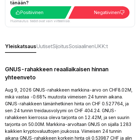
tänään?
Positiivinen
Negatiivinen
Huomautus: tiedot ovat vain viitteellisiä.
Yleiskatsaus
Uutiset
Sijoitus
Sosiaalinen
UKK:t
GNUS-rahakkeen reaaliaikaisen hinnan
yhteenveto
Aug 9, 2026 GNUS-rahakkeen markkina-arvo on CHF8.02M,
mikä vastaa -0.68% muutosta viimeisen 24 tunnin aikana.
GNUS-rahakkeen tämänhetkinen hinta on CHF 0.527764, ja
sen 24 tunnin treidausvolyymi on CHF 404.24. GNUS-
rahakkeen kierrossa oleva tarjonta on 12.42M, ja sen suurin
tarjonta on 50.00M. Markkina-arvoltaan GNUS on sijalla 1283
kaikkien kryptovaluuttojen joukossa. Viimeisen 24 tunnin
aikana GNUS-rahakkeen korkein hinta oli 0.53987 CHF ja alin