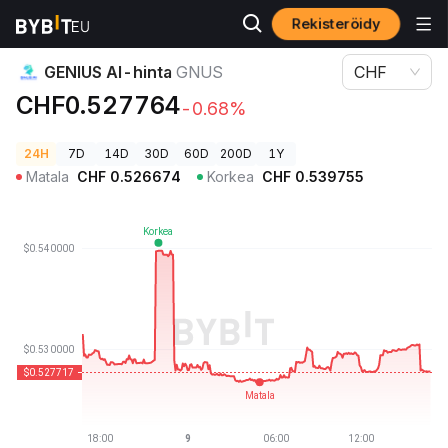
Rekisteröidy
Kryptohinnat
GENIUS AI-hinta GNUS
GENIUS AI-hinta
GNUS
CHF
CHF0.527764
-0.68%
24H
7D
14D
30D
60D
200D
1Y
Matala
CHF
0.526674
Korkea
CHF
0.539755