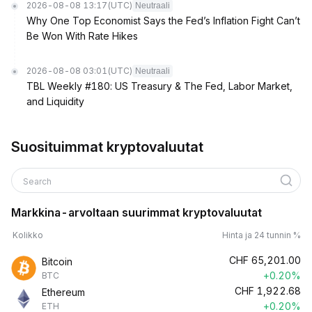
2026-08-08 13:17
(UTC)
Neutraali
Why One Top Economist Says the Fed’s Inflation Fight Can’t
Be Won With Rate Hikes
2026-08-08 03:01
(UTC)
Neutraali
TBL Weekly #180: US Treasury & The Fed, Labor Market,
and Liquidity
Suosituimmat kryptovaluutat
Search
Markkina-arvoltaan suurimmat kryptovaluutat
Kolikko
Hinta ja 24 tunnin %
CHF
65,201.00
Bitcoin
+0.20%
BTC
CHF
1,922.68
Ethereum
+0.20%
ETH