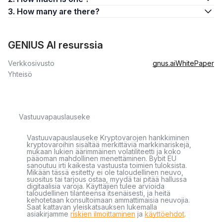
3. How many are there?
GENIUS AI resurssia
Verkkosivusto
gnus.ai
WhitePaper
Yhteisö
Vastuuvapauslauseke
Vastuuvapauslauseke Kryptovarojen hankkiminen
kryptovaroihin sisältää merkittäviä markkinariskejä,
mukaan lukien äärimmäinen volatiliteetti ja koko
pääoman mahdollinen menettäminen. Bybit EU
sanoutuu irti kaikesta vastuusta toimien tuloksista.
Mikään tässä esitetty ei ole taloudellinen neuvo,
suositus tai tarjous ostaa, myydä tai pitää hallussa
digitaalisia varoja. Käyttäjien tulee arvioida
taloudellinen tilanteensa itsenäisesti, ja heitä
kehotetaan konsultoimaan ammattimaisia neuvojia.
Saat kattavan yleiskatsauksen lukemalla
asiakirjamme
riskien ilmoittaminen
ja
käyttöehdot
.