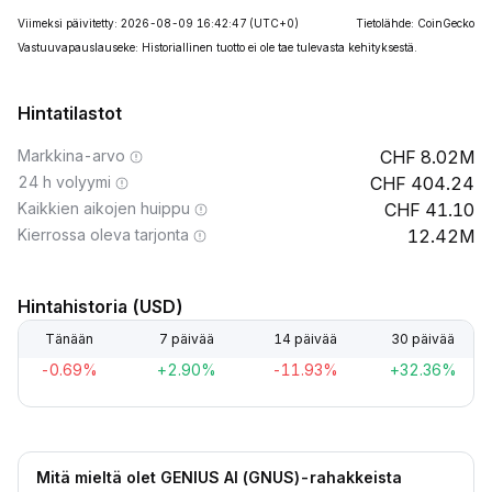
Viimeksi päivitetty: 2026-08-09 16:42:47
(UTC+0)
Tietolähde: CoinGecko
Vastuuvapauslauseke: Historiallinen tuotto ei ole tae tulevasta kehityksestä.
Hintatilastot
Markkina-arvo
8.02M
24 h volyymi
404.24
Kaikkien aikojen huippu
41.10
Kierrossa oleva tarjonta
12.42M
Hintahistoria (USD)
Tänään
7 päivää
14 päivää
30 päivää
-0.69%
+2.90%
-11.93%
+32.36%
Mitä mieltä olet GENIUS AI (GNUS)-rahakkeista