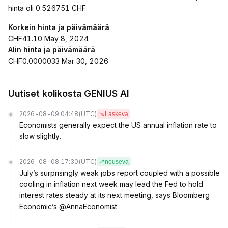
hinta oli 0.526751 CHF.
Korkein hinta ja päivämäärä
CHF41.10 May 8, 2024
Alin hinta ja päivämäärä
CHF0.0000033 Mar 30, 2026
Uutiset kolikosta GENIUS AI
2026-08-09 04:48
(UTC)
Laskeva
Economists generally expect the US annual inflation rate to
slow slightly.
2026-08-08 17:30
(UTC)
nouseva
July’s surprisingly weak jobs report coupled with a possible
cooling in inflation next week may lead the Fed to hold
interest rates steady at its next meeting, says Bloomberg
Economic’s @AnnaEconomist