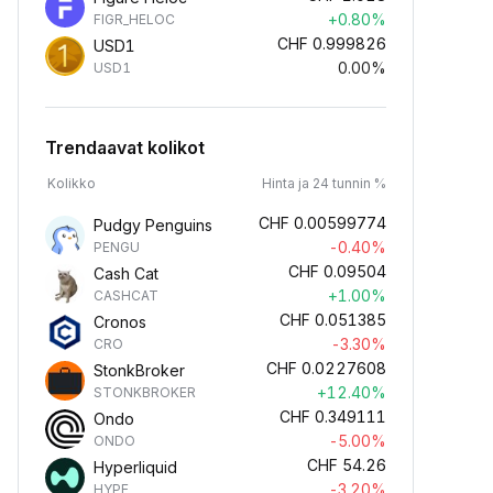
+0.80%
FIGR_HELOC
CHF
0.999826
USD1
0.00%
USD1
Trendaavat kolikot
Kolikko
Hinta ja 24 tunnin %
CHF
0.00599774
Pudgy Penguins
-0.40%
PENGU
CHF
0.09504
Cash Cat
+1.00%
CASHCAT
CHF
0.051385
Cronos
-3.30%
CRO
CHF
0.0227608
StonkBroker
+12.40%
STONKBROKER
CHF
0.349111
Ondo
-5.00%
ONDO
CHF
54.26
Hyperliquid
-3.20%
HYPE