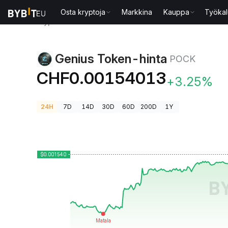
Osta kryptoja
Markkina
Kauppa
Työkal
Kryptohinnat
Genius Token-hinta POCK
Genius Token-hinta
POCK
CHF0.00154013
+3.25%
24H
7D
14D
30D
60D
200D
1Y