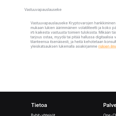
Vastuuvapauslauseke
Vastuuvapauslauseke Kryptovarojen hankkiminen kr
mukaan lukien äärimmäinen volatiliteetti ja koko
irti kaikesta vastuusta toimien tuloksista. Mikään tä
tarjous ostaa, myydä tai pitää hallussa digitaalisia 
tilanteensa itsenäisesti, ja heitä kehotetaan kons
yleiskatsauksen lukemalla asiakirjamme
riskien il
Tietoa
Palve
Bybit-yhteisöt
One-Cl