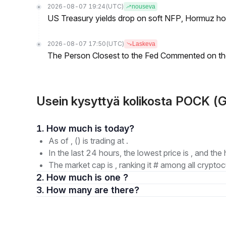
2026-08-07 19:24
(UTC)
nouseva
US Treasury yields drop on soft NFP, Hormuz ho
2026-08-07 17:50
(UTC)
Laskeva
The Person Closest to the Fed Commented on th
Usein kysyttyä kolikosta POCK (
1. How much is today?
As of , () is trading at .
In the last 24 hours, the lowest price is , and the 
The market cap is , ranking it # among all cryptoc
2. How much is one ?
3. How many are there?