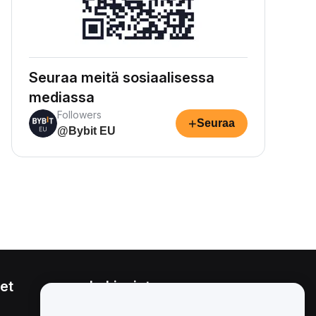
Seuraa meitä sosiaalisessa
mediassa
Followers
+
Seuraa
@Bybit EU
et
Lakiasiat
Eturistiriitapolitiikka