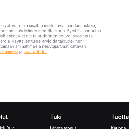
yptovaroihin sisältää merkittäviä markkinariskejä,
 pääoman mahdollinen menettäminen. Bybit EU sanoutuu
ssä esitetty ei ole taloudellinen neuvo, suositus tai
varoja. Käyttäjien tulee arvioida taloudellinen
ultoimaan ammattimaisia neuvojia. Saat kattavan
moittaminen
ja
käyttöehdot
.
lut
Tuki
Tuotte
ick Buy
Lähetä tapaus
Kauppa