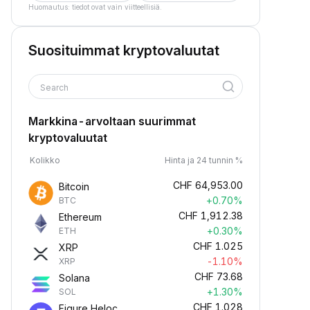
Huomautus: tiedot ovat vain viitteellisiä.
Suosituimmat kryptovaluutat
Search
Markkina-arvoltaan suurimmat
kryptovaluutat
Kolikko
Hinta ja 24 tunnin %
CHF
64,953.00
Bitcoin
+0.70%
BTC
CHF
1,912.38
Ethereum
+0.30%
ETH
CHF
1.025
XRP
-1.10%
XRP
CHF
73.68
Solana
+1.30%
SOL
CHF
1.028
Figure Heloc