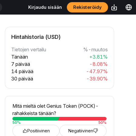
Rekisteröidy
Kirjaudu sisään
Hintahistoria (USD)
Tietojen vertailu
%-muutos
Tänään
+3.81%
7 päivää
-8.08%
14 päivää
-47.97%
30 päivää
-39.90%
Mitä mieltä olet Genius Token (POCK)-
rahakkeista tänään?
50
%
50
%
Positiivinen
Negatiivinen