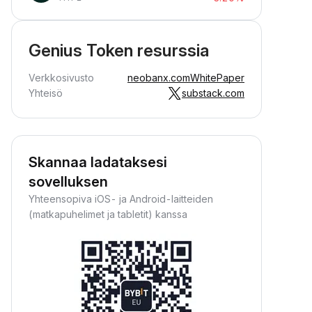
Genius Token resurssia
Verkkosivusto
neobanx.com
WhitePaper
Yhteisö
substack.com
Skannaa ladataksesi
sovelluksen
Yhteensopiva iOS- ja Android-laitteiden
(matkapuhelimet ja tabletit) kanssa