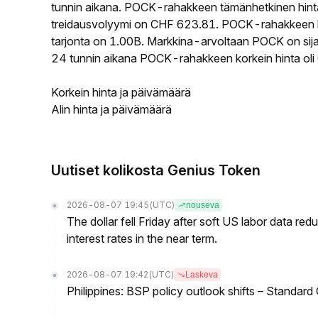
tunnin aikana. POCK-rahakkeen tämänhetkinen hin
treidausvolyymi on CHF 623.81. POCK-rahakkeen kie
tarjonta on 1.00B. Markkina-arvoltaan POCK on sija
24 tunnin aikana POCK-rahakkeen korkein hinta ol
Korkein hinta ja päivämäärä
Alin hinta ja päivämäärä
Uutiset kolikosta Genius Token
2026-08-07 19:45
(UTC)
nouseva
The dollar fell Friday after soft US labor data re
interest rates in the near term.
2026-08-07 19:42
(UTC)
Laskeva
Philippines: BSP policy outlook shifts – Standard