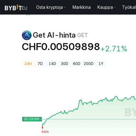
Osta kryptoja
Markkina
Kauppa
Työkal
Kryptohinnat
Get AI-hinta GET
Get AI-hinta
GET
CHF0.00509898
+2.71%
24H
7D
14D
30D
60D
200D
1Y