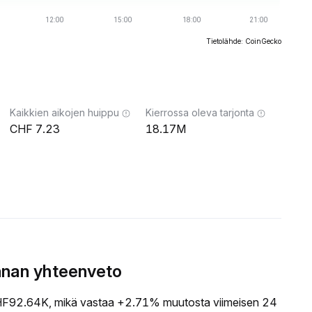
Tietolähde: CoinGecko
Kaikkien aikojen huippu
Kierrossa oleva tarjonta
7.23
18.17M
nnan yhteenveto
F92.64K, mikä vastaa +2.71% muutosta viimeisen 24