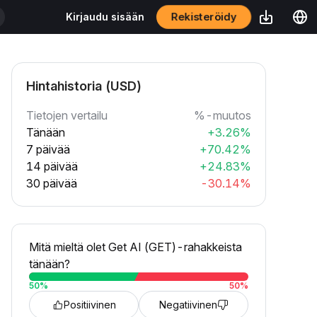
Rekisteröidy
Kirjaudu sisään
Hintahistoria (USD)
Tietojen vertailu
%-muutos
Tänään
+3.26%
7 päivää
+70.42%
14 päivää
+24.83%
30 päivää
-30.14%
Mitä mieltä olet Get AI (GET)-rahakkeista
tänään?
50
%
50
%
Positiivinen
Negatiivinen