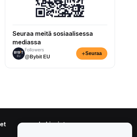
Seuraa meitä sosiaalisessa
mediassa
Followers
+
Seuraa
@Bybit EU
et
Lakiasiat
Eturistiriitapolitiikka