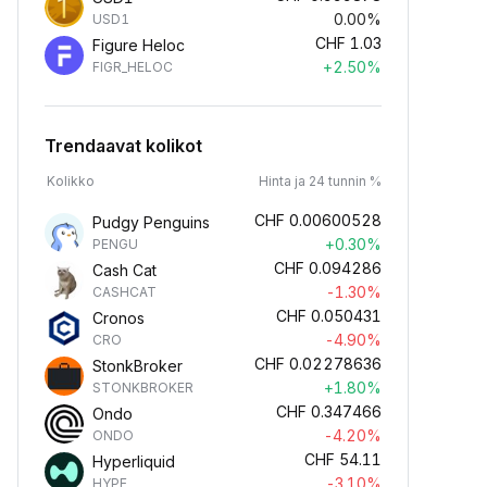
0.00%
USD1
CHF
1.03
Figure Heloc
+2.50%
FIGR_HELOC
Trendaavat kolikot
Kolikko
Hinta ja 24 tunnin %
CHF
0.00600528
Pudgy Penguins
+0.30%
PENGU
CHF
0.094286
Cash Cat
-1.30%
CASHCAT
CHF
0.050431
Cronos
-4.90%
CRO
CHF
0.02278636
StonkBroker
+1.80%
STONKBROKER
CHF
0.347466
Ondo
-4.20%
ONDO
CHF
54.11
Hyperliquid
-3.10%
HYPE