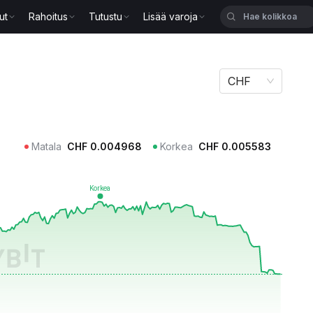
ut
Rahoitus
Tutustu
Lisää varoja
CHF
Matala
CHF
0.004968
Korkea
CHF
0.005583