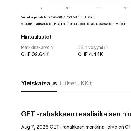
Viimeksi päivitetty: 2026-08-07 23:58:16
(UTC+0)
Vastuuvapauslauseke: Historiallinen tuotto ei ole tae tulevasta kehityksestä.
Hintatilastot
Markkina-arvo
24 h volyymi
92.64K
4.44K
Yleiskatsaus
Uutiset
UKK:t
GET-rahakkeen reaaliaikaisen hi
Aug 7, 2026 GET-rahakkeen markkina-arvo on CH