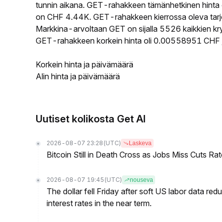
tunnin aikana. GET-rahakkeen tämänhetkinen hinta
on CHF 4.44K. GET-rahakkeen kierrossa oleva tarjo
Markkina-arvoltaan GET on sijalla 5526 kaikkien kr
GET-rahakkeen korkein hinta oli 0.00558951 CHF j
Korkein hinta ja päivämäärä
Alin hinta ja päivämäärä
Uutiset kolikosta Get AI
2026-08-07 23:28
(UTC)
Laskeva
Bitcoin Still in Death Cross as Jobs Miss Cuts R
2026-08-07 19:45
(UTC)
nouseva
The dollar fell Friday after soft US labor data re
interest rates in the near term.