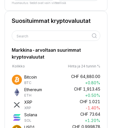
Huomautus: tiedot ovat vain viitteellisiä.
Suosituimmat kryptovaluutat
Search
Markkina-arvoltaan suurimmat
kryptovaluutat
Kolikko
Hinta ja 24 tunnin %
CHF
64,880.00
Bitcoin
+0.80%
BTC
CHF
1,913.45
Ethereum
+0.50%
ETH
CHF
1.021
XRP
-1.40%
XRP
CHF
73.64
Solana
+1.20%
SOL
CHF
0.999878
USD1