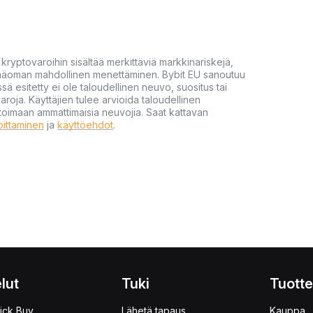
yptovaroihin sisältää merkittäviä markkinariskejä,
 pääoman mahdollinen menettäminen. Bybit EU sanoutuu
ssä esitetty ei ole taloudellinen neuvo, suositus tai
varoja. Käyttäjien tulee arvioida taloudellinen
ultoimaan ammattimaisia neuvojia. Saat kattavan
moittaminen
ja
käyttöehdot
.
lut
Tuki
Tuotte
ick Buy
Lähetä tapaus
Kauppa