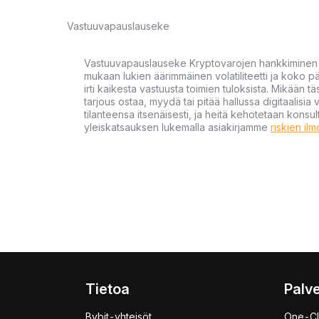
Vastuuvapauslauseke
Vastuuvapauslauseke Kryptovarojen hankkiminen kr
mukaan lukien äärimmäinen volatiliteetti ja koko
irti kaikesta vastuusta toimien tuloksista. Mikään tä
tarjous ostaa, myydä tai pitää hallussa digitaalisia 
tilanteensa itsenäisesti, ja heitä kehotetaan kons
yleiskatsauksen lukemalla asiakirjamme
riskien il
Tietoa
Palve
Bybit-yhteisöt
One-Cl