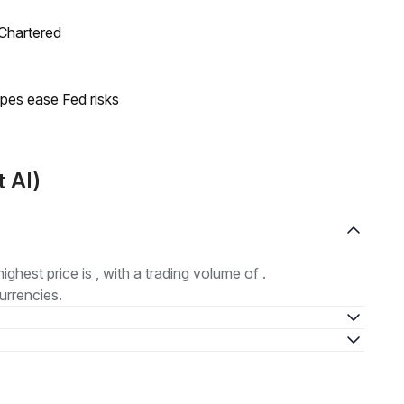
 Chartered
pes ease Fed risks
t AI)
highest price is , with a trading volume of .
urrencies.