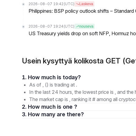
2026-08-07 19:42
(UTC)
Laskeva
Philippines: BSP policy outlook shifts – Standard
2026-08-07 19:24
(UTC)
nouseva
US Treasury yields drop on soft NFP, Hormuz ho
Usein kysyttyä kolikosta GET (Ge
1. How much is today?
As of , () is trading at .
In the last 24 hours, the lowest price is , and the 
The market cap is , ranking it # among all cryptoc
2. How much is one ?
3. How many are there?