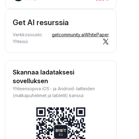
Get AI resurssia
Verkkosivusto
getcommunity.ai
WhitePaper
Yhteisö
Skannaa ladataksesi
sovelluksen
Yhteensopiva iOS- ja Android-laitteiden
(matkapuhelimet ja tabletit) kanssa