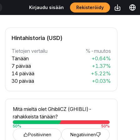
Rekisteröidy
Kirjaudu sisään
Hintahistoria (USD)
Tietojen vertailu
%-muutos
Tänään
+0.64%
7 päivää
+1.37%
14 päivää
+5.22%
30 päivää
+0.03%
Mitä mieltä olet GhibliCZ (GHIBLI)-
rahakkeista tänään?
50
%
50
%
Positiivinen
Negatiivinen