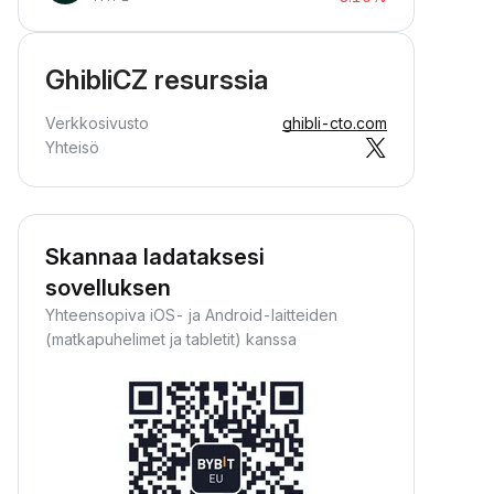
GhibliCZ resurssia
Verkkosivusto
ghibli-cto.com
Yhteisö
Skannaa ladataksesi
sovelluksen
Yhteensopiva iOS- ja Android-laitteiden
(matkapuhelimet ja tabletit) kanssa