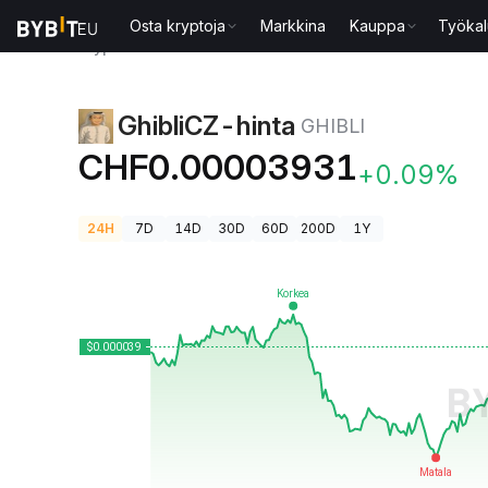
Osta kryptoja
Markkina
Kauppa
Työkal
Kryptohinnat
GhibliCZ-hinta GHIBLI
GhibliCZ-hinta
GHIBLI
CHF0.00003931
+0.09%
24H
7D
14D
30D
60D
200D
1Y