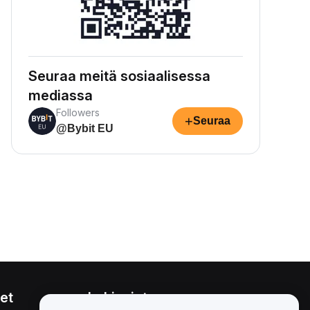
Seuraa meitä sosiaalisessa
mediassa
Followers
+
Seuraa
@Bybit EU
et
Lakiasiat