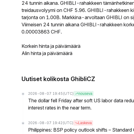
24 tunnin aikana. GHIBLI-rahakkeen tämänhetkinen
treidausvolyymi on CHF 5.96. GHIBLI-rahakkeen kie
tarjonta on 1.00B. Markkina-arvoltaan GHIBLI on sij
Viimeisen 24 tunnin aikana GHIBLI-rahakkeen korkein
0.00003863 CHF.
Korkein hinta ja päivämäärä
Alin hinta ja päivämäärä
Uutiset kolikosta GhibliCZ
2026-08-07 19:45
(UTC)
nouseva
The dollar fell Friday after soft US labor data re
interest rates in the near term.
2026-08-07 19:42
(UTC)
Laskeva
Philippines: BSP policy outlook shifts – Standard