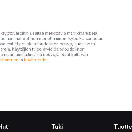
yptovaroihin sisältää merkittäviä markkinariskejä,
 pääoman mahdollinen menettäminen. Bybit EU sanoutuu
ssä esitetty ei ole taloudellinen neuvo, suositus tai
varoja. Käyttäjien tulee arvioida taloudellinen
ultoimaan ammattimaisia neuvojia. Saat kattavan
moittaminen
ja
käyttöehdot
.
lut
Tuki
Tuotte