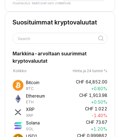
Huomautus: tiedot ovat vain viitteellisiä.
Suosituimmat kryptovaluutat
Search
Markkina-arvoltaan suurimmat
kryptovaluutat
Kolikko
Hinta ja 24 tunnin %
CHF
64,852.00
Bitcoin
+0.80%
BTC
CHF
1,913.98
Ethereum
+0.50%
ETH
CHF
1.022
XRP
-1.40%
XRP
CHF
73.67
Solana
+1.20%
SOL
CHF
0.999862
USD1