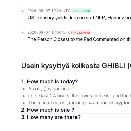
2026-08-07 19:24
(UTC)
nouseva
US Treasury yields drop on soft NFP, Hormuz ho
2026-08-07 17:50
(UTC)
Laskeva
The Person Closest to the Fed Commented on th
Usein kysyttyä kolikosta GHIBLI (
1. How much is today?
As of , () is trading at .
In the last 24 hours, the lowest price is , and the 
The market cap is , ranking it # among all cryptoc
2. How much is one ?
3. How many are there?