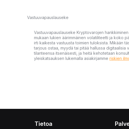
Vastuuvapauslauseke
Vastuuvapauslauseke Kryptovarojen hankkiminen kr
mukaan lukien äärimmäinen volatiliteetti ja koko
irti kaikesta vastuusta toimien tuloksista. Mikään tä
tarjous ostaa, myydä tai pitää hallussa digitaalisia 
tilanteensa itsenäisesti, ja heitä kehotetaan kons
yleiskatsauksen lukemalla asiakirjamme
riskien il
Tietoa
Palve