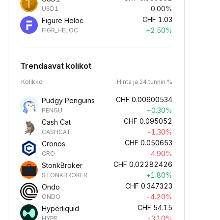
0.00%
USD1
CHF
1.03
Figure Heloc
+2.50%
FIGR_HELOC
Trendaavat kolikot
Kolikko
Hinta ja 24 tunnin %
CHF
0.00600534
Pudgy Penguins
+0.30%
PENGU
CHF
0.095052
Cash Cat
-1.30%
CASHCAT
CHF
0.050653
Cronos
-4.90%
CRO
CHF
0.02282426
StonkBroker
+1.80%
STONKBROKER
CHF
0.347323
Ondo
-4.20%
ONDO
CHF
54.15
Hyperliquid
-3.10%
HYPE