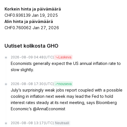
Korkein hinta ja päivämäärä
CHF0.936139 Jan 19, 2025
Alin hinta ja päivämäärä
CHF0.760062 Jan 27, 2026
Uutiset kolikosta GHO
2026-08-09 04:48
(UTC)
Laskeva
Economists generally expect the US annual inflation rate to
slow slightly.
2026-08-08 17:30
(UTC)
nouseva
July’s surprisingly weak jobs report coupled with a possible
cooling in inflation next week may lead the Fed to hold
interest rates steady at its next meeting, says Bloomberg
Economic’s @AnnaEconomist
2026-08-08 13:17
(UTC)
Neutraali