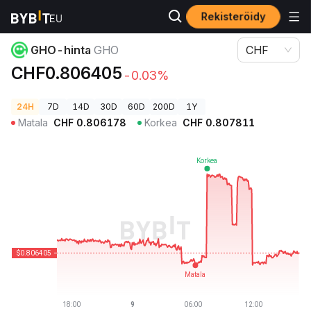
Rekisteröidy
Kryptohinnat
GHO-hinta GHO
GHO-hinta
GHO
CHF
CHF0.806405
-0.03%
24H
7D
14D
30D
60D
200D
1Y
Matala
CHF
0.806178
Korkea
CHF
0.807811