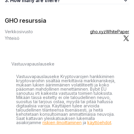
3. How many are there?
GHO resurssia
Verkkosivusto
gho.xyz
WhitePaper
Yhteisö
Vastuuvapauslauseke
Vastuuvapauslauseke Kryptovarojen hankkiminen
kryptovaroihin sisältää merkittäviä markkinariskejä,
mukaan lukien äärimmäinen volatiliteetti ja koko
pääoman mahdollinen menettäminen. Bybit EU
sanoutuu irti kaikesta vastuusta toimien tuloksista.
Mikään tässä esitetty ei ole taloudellinen neuvo,
suositus tai tarjous ostaa, myydä tai pitää hallussa
digitaalisia varoja. Käyttäjien tulee arvioida
taloudellinen tilanteensa itsenäisesti, ja heitä
kehotetaan konsultoimaan ammattimaisia neuvojia.
Saat kattavan yleiskatsauksen lukemalla
asiakirjamme
riskien ilmoittaminen
ja
käyttöehdot
.