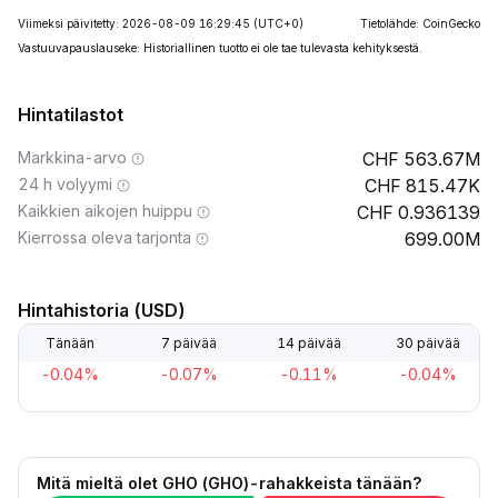
Viimeksi päivitetty: 2026-08-09 16:29:45
(UTC+0)
Tietolähde: CoinGecko
Vastuuvapauslauseke: Historiallinen tuotto ei ole tae tulevasta kehityksestä.
Hintatilastot
Markkina-arvo
563.67M
24 h volyymi
815.47K
Kaikkien aikojen huippu
0.936139
Kierrossa oleva tarjonta
699.00M
Hintahistoria (USD)
Tänään
7 päivää
14 päivää
30 päivää
-0.04%
-0.07%
-0.11%
-0.04%
Mitä mieltä olet GHO (GHO)-rahakkeista tänään?