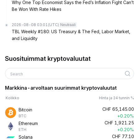
Why One Top Economist Says the Fed’s Inflation Fight Can’t
Be Won With Rate Hikes
2026-08-08 03:01
(UTC)
Neutraali
TBL Weekly #180: US Treasury & The Fed, Labor Market,
and Liquidity
Suosituimmat kryptovaluutat
Search
Markkina-arvoltaan suurimmat kryptovaluutat
Kolikko
Hinta ja 24 tunnin %
CHF
65,145.00
Bitcoin
+0.20%
BTC
CHF
1,921.25
Ethereum
+0.20%
ETH
CHF
77.10
Solana