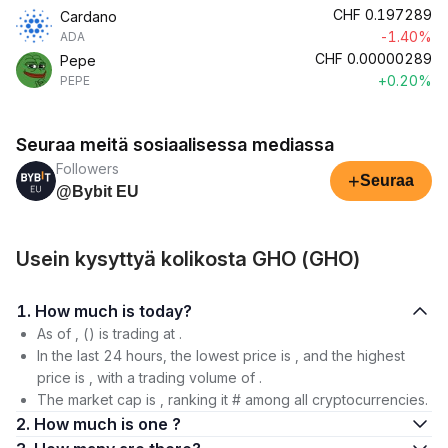
CHF
0.197289
Cardano
-1.40%
ADA
CHF
0.00000289
Pepe
+0.20%
PEPE
Seuraa meitä sosiaalisessa mediassa
Followers
+
Seuraa
@Bybit EU
Usein kysyttyä kolikosta GHO (GHO)
1. How much is today?
As of , () is trading at .
In the last 24 hours, the lowest price is , and the highest
price is , with a trading volume of .
The market cap is , ranking it # among all cryptocurrencies.
2. How much is one ?