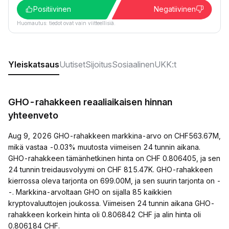
Positiivinen
Negatiivinen
Huomautus: tiedot ovat vain viitteellisiä.
Yleiskatsaus
Uutiset
Sijoitus
Sosiaalinen
UKK:t
GHO-rahakkeen reaaliaikaisen hinnan
yhteenveto
Aug 9, 2026 GHO-rahakkeen markkina-arvo on CHF563.67M,
mikä vastaa -0.03% muutosta viimeisen 24 tunnin aikana.
GHO-rahakkeen tämänhetkinen hinta on CHF 0.806405, ja sen
24 tunnin treidausvolyymi on CHF 815.47K. GHO-rahakkeen
kierrossa oleva tarjonta on 699.00M, ja sen suurin tarjonta on -
-. Markkina-arvoltaan GHO on sijalla 85 kaikkien
kryptovaluuttojen joukossa. Viimeisen 24 tunnin aikana GHO-
rahakkeen korkein hinta oli 0.806842 CHF ja alin hinta oli
0.806184 CHF.