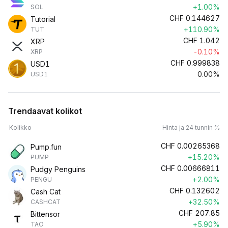
+1.00%
SOL
CHF
0.144627
Tutorial
+110.90%
TUT
CHF
1.042
XRP
-0.10%
XRP
CHF
0.999838
USD1
0.00%
USD1
Trendaavat kolikot
Kolikko
Hinta ja 24 tunnin %
CHF
0.00265368
Pump.fun
+15.20%
PUMP
CHF
0.00666811
Pudgy Penguins
+2.00%
PENGU
CHF
0.132602
Cash Cat
+32.50%
CASHCAT
CHF
207.85
Bittensor
+5.90%
TAO