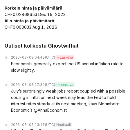
Korkein hinta ja päivämäärä
CHF0.02468653 Dec 19, 2023
Alin hinta ja päivämäärä
CHF0.000033 Aug 1, 2026
Uutiset kolikosta Ghostwifhat
2026-08-09 04:48
(UTC)
Laskeva
Economists generally expect the US annual inflation rate to
slow slightly.
2026-08-08 17:30
(UTC)
nouseva
July’s surprisingly weak jobs report coupled with a possible
cooling in inflation next week may lead the Fed to hold
interest rates steady at its next meeting, says Bloomberg
Economic’s @AnnaEconomist
2026-08-08 13:17
(UTC)
Neutraali