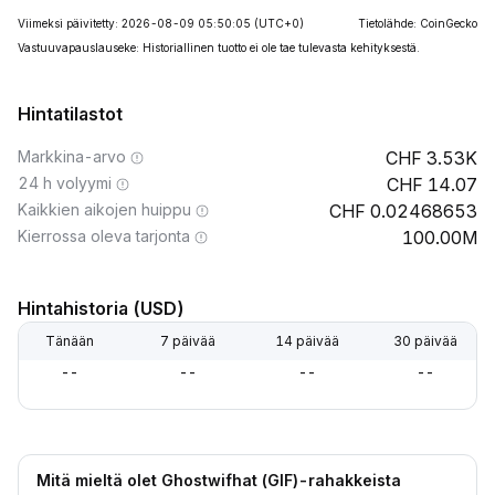
Viimeksi päivitetty: 2026-08-09 05:50:05
(UTC+0)
Tietolähde: CoinGecko
Vastuuvapauslauseke: Historiallinen tuotto ei ole tae tulevasta kehityksestä.
Hintatilastot
Markkina-arvo
3.53K
24 h volyymi
14.07
Kaikkien aikojen huippu
0.02468653
Kierrossa oleva tarjonta
100.00M
Hintahistoria (USD)
Tänään
7 päivää
14 päivää
30 päivää
--
--
--
--
Mitä mieltä olet Ghostwifhat (GIF)-rahakkeista