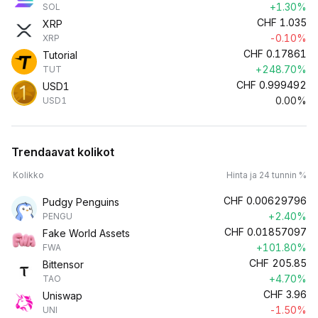
+1.30%
SOL
CHF
1.035
XRP
-0.10%
XRP
CHF
0.17861
Tutorial
+248.70%
TUT
CHF
0.999492
USD1
0.00%
USD1
Trendaavat kolikot
Kolikko
Hinta ja 24 tunnin %
CHF
0.00629796
Pudgy Penguins
+2.40%
PENGU
CHF
0.01857097
Fake World Assets
+101.80%
FWA
CHF
205.85
Bittensor
+4.70%
TAO
CHF
3.96
Uniswap
-1.50%
UNI