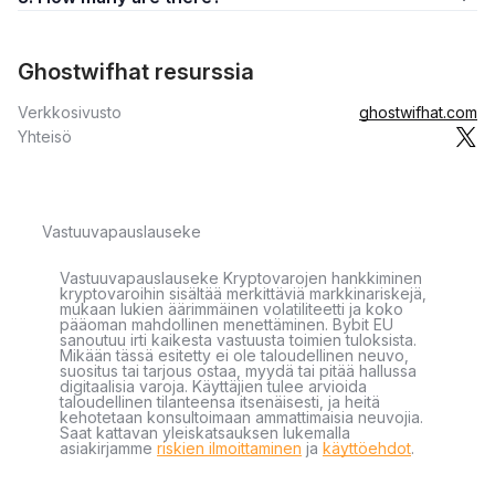
Ghostwifhat resurssia
Verkkosivusto
ghostwifhat.com
Yhteisö
Vastuuvapauslauseke
Vastuuvapauslauseke Kryptovarojen hankkiminen
kryptovaroihin sisältää merkittäviä markkinariskejä,
mukaan lukien äärimmäinen volatiliteetti ja koko
pääoman mahdollinen menettäminen. Bybit EU
sanoutuu irti kaikesta vastuusta toimien tuloksista.
Mikään tässä esitetty ei ole taloudellinen neuvo,
suositus tai tarjous ostaa, myydä tai pitää hallussa
digitaalisia varoja. Käyttäjien tulee arvioida
taloudellinen tilanteensa itsenäisesti, ja heitä
kehotetaan konsultoimaan ammattimaisia neuvojia.
Saat kattavan yleiskatsauksen lukemalla
asiakirjamme
riskien ilmoittaminen
ja
käyttöehdot
.