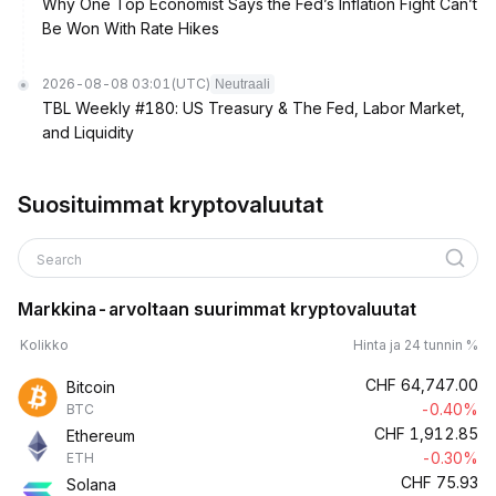
Why One Top Economist Says the Fed’s Inflation Fight Can’t
Be Won With Rate Hikes
2026-08-08 03:01
(UTC)
Neutraali
TBL Weekly #180: US Treasury & The Fed, Labor Market,
and Liquidity
Suosituimmat kryptovaluutat
Search
Markkina-arvoltaan suurimmat kryptovaluutat
Kolikko
Hinta ja 24 tunnin %
CHF
64,747.00
Bitcoin
-0.40%
BTC
CHF
1,912.85
Ethereum
-0.30%
ETH
CHF
75.93
Solana