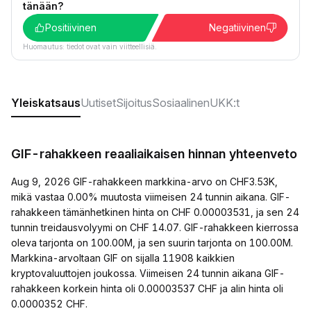
tänään?
Positiivinen
Negatiivinen
Huomautus: tiedot ovat vain viitteellisiä.
Yleiskatsaus
Uutiset
Sijoitus
Sosiaalinen
UKK:t
GIF-rahakkeen reaaliaikaisen hinnan yhteenveto
Aug 9, 2026 GIF-rahakkeen markkina-arvo on CHF3.53K,
mikä vastaa 0.00% muutosta viimeisen 24 tunnin aikana. GIF-
rahakkeen tämänhetkinen hinta on CHF 0.00003531, ja sen 24
tunnin treidausvolyymi on CHF 14.07. GIF-rahakkeen kierrossa
oleva tarjonta on 100.00M, ja sen suurin tarjonta on 100.00M.
Markkina-arvoltaan GIF on sijalla 11908 kaikkien
kryptovaluuttojen joukossa. Viimeisen 24 tunnin aikana GIF-
rahakkeen korkein hinta oli 0.00003537 CHF ja alin hinta oli
0.0000352 CHF.