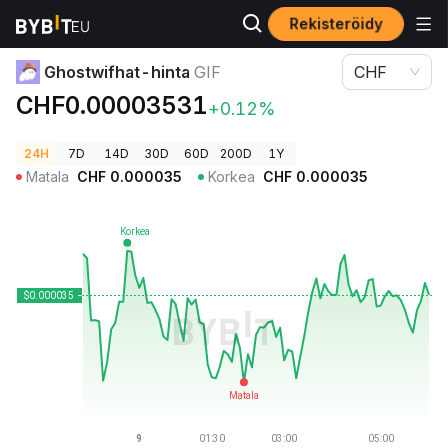
Rekisteröidy
Kryptohinnat
Ghostwifhat-hinta GIF
Ghostwifhat-hinta
GIF
CHF
CHF0.00003531
+0.12%
24H
7D
14D
30D
60D
200D
1Y
Matala
CHF
0.000035
Korkea
CHF
0.000035