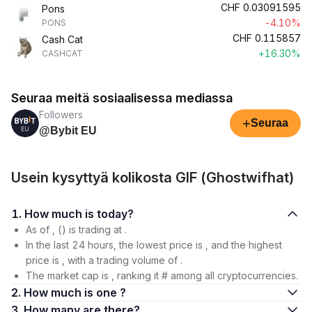
CHF
0.03091595
Pons
-4.10%
PONS
CHF
0.115857
Cash Cat
+16.30%
CASHCAT
Seuraa meitä sosiaalisessa mediassa
Followers
+
Seuraa
@Bybit EU
Usein kysyttyä kolikosta GIF (Ghostwifhat)
1. How much is today?
As of , () is trading at .
In the last 24 hours, the lowest price is , and the highest
price is , with a trading volume of .
The market cap is , ranking it # among all cryptocurrencies.
2. How much is one ?
3. How many are there?