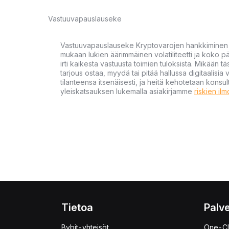
Vastuuvapauslauseke
Vastuuvapauslauseke Kryptovarojen hankkiminen kr
mukaan lukien äärimmäinen volatiliteetti ja koko
irti kaikesta vastuusta toimien tuloksista. Mikään tä
tarjous ostaa, myydä tai pitää hallussa digitaalisia 
tilanteensa itsenäisesti, ja heitä kehotetaan kons
yleiskatsauksen lukemalla asiakirjamme
riskien il
Tietoa
Palve
Bybit-yhteisöt
One-Cl