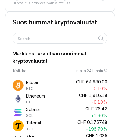
Huomautus: tiedot ovat vain viitteellisiä.
Suosituimmat kryptovaluutat
Search
Markkina-arvoltaan suurimmat
kryptovaluutat
Kolikko
Hinta ja 24 tunnin %
CHF
64,880.00
Bitcoin
-0.10%
BTC
CHF
1,916.18
Ethereum
-0.10%
ETH
CHF
76.42
Solana
+1.90%
SOL
CHF
0.175748
Tutorial
+196.70%
TUT
CHF
1.035
XRP