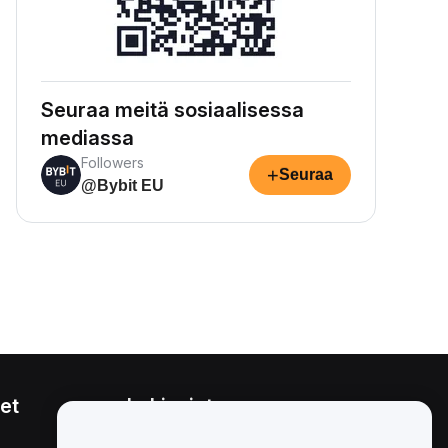
Seuraa meitä sosiaalisessa
mediassa
Followers
+
Seuraa
@Bybit EU
et
Lakiasiat
Eturistiriitapolitiikka