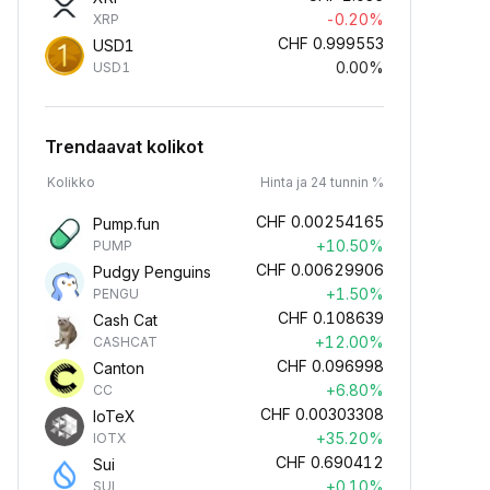
-0.20%
XRP
CHF
0.999553
USD1
0.00%
USD1
Trendaavat kolikot
Kolikko
Hinta ja 24 tunnin %
CHF
0.00254165
Pump.fun
+10.50%
PUMP
CHF
0.00629906
Pudgy Penguins
+1.50%
PENGU
CHF
0.108639
Cash Cat
+12.00%
CASHCAT
CHF
0.096998
Canton
+6.80%
CC
CHF
0.00303308
IoTeX
+35.20%
IOTX
CHF
0.690412
Sui
+0.10%
SUI