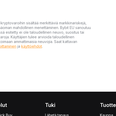
yptovaroihin sisältää merkittäviä markkinariskejä,
 pääoman mahdollinen menettäminen. Bybit EU sanoutuu
ssä esitetty ei ole taloudellinen neuvo, suositus tai
varoja. Käyttäjien tulee arvioida taloudellinen
ultoimaan ammattimaisia neuvojia. Saat kattavan
moittaminen
ja
käyttöehdot
.
lut
Tuki
Tuotte
ick Buy
Lähetä tapaus
Kauppa