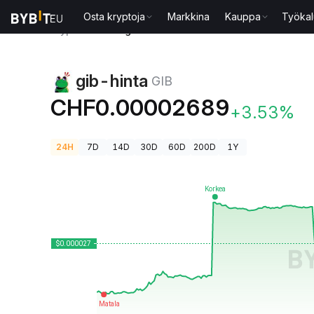
Osta kryptoja
Markkina
Kauppa
Työkal
Kryptohinnat
gib-hinta GIB
gib-hinta
GIB
CHF0.00002689
+3.53%
24H
7D
14D
30D
60D
200D
1Y