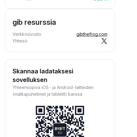
gib resurssia
Verkkosivusto
gibthefrog.com
Yhteisö
Skannaa ladataksesi
sovelluksen
Yhteensopiva iOS- ja Android-laitteiden
(matkapuhelimet ja tabletit) kanssa