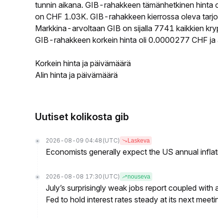
tunnin aikana. GIB-rahakkeen tämänhetkinen hinta 
on CHF 1.03K. GIB-rahakkeen kierrossa oleva tarjon
Markkina-arvoltaan GIB on sijalla 7741 kaikkien kry
GIB-rahakkeen korkein hinta oli 0.0000277 CHF ja 
Korkein hinta ja päivämäärä
Alin hinta ja päivämäärä
Uutiset kolikosta gib
2026-08-09 04:48
(UTC)
Laskeva
Economists generally expect the US annual inflatio
2026-08-08 17:30
(UTC)
nouseva
July’s surprisingly weak jobs report coupled with 
Fed to hold interest rates steady at its next m