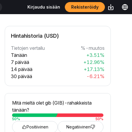
Rekisteröidy
Kirjaudu sisään
Hintahistoria (USD)
Tietojen vertailu
%-muutos
Tänään
+3.51%
7 päivää
+12.96%
14 päivää
+17.13%
30 päivää
-6.21%
Mitä mieltä olet gib (GIB)-rahakkeista
tänään?
50
%
50
%
Positiivinen
Negatiivinen