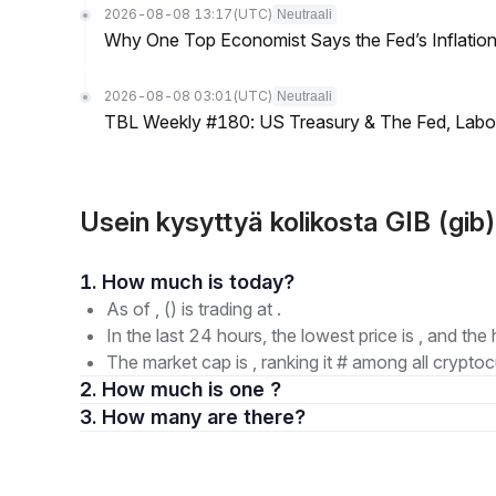
2026-08-08 13:17
(UTC)
Neutraali
Why One Top Economist Says the Fed’s Inflation
2026-08-08 03:01
(UTC)
Neutraali
TBL Weekly #180: US Treasury & The Fed, Labor 
Usein kysyttyä kolikosta GIB (gib)
1. How much is today?
As of , () is trading at .
In the last 24 hours, the lowest price is , and the 
The market cap is , ranking it # among all cryptoc
2. How much is one ?
3. How many are there?