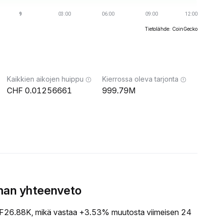
Tietolähde: CoinGecko
Kaikkien aikojen huippu
Kierrossa oleva tarjonta
0.01256661
999.79M
nnan yhteenveto
26.88K, mikä vastaa +3.53% muutosta viimeisen 24