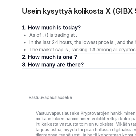
Usein kysyttyä kolikosta X (GIBX
1. How much is today?
As of , () is trading at .
In the last 24 hours, the lowest price is , and the 
The market cap is , ranking it # among all cryptoc
2. How much is one ?
3. How many are there?
Vastuuvapauslauseke
Vastuuvapauslauseke Kryptovarojen hankkiminen kr
mukaan lukien äärimmäinen volatiliteetti ja koko
irti kaikesta vastuusta toimien tuloksista. Mikään tä
tarjous ostaa, myydä tai pitää hallussa digitaalisia 
tilanteensa itsenäisesti, ja heitä kehotetaan kons