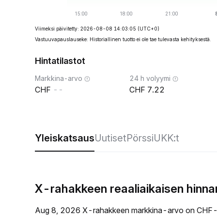
Viimeksi päivitetty: 2026-08-08 14:03:05
(UTC+0)
Vastuuvapauslauseke: Historiallinen tuotto ei ole tae tulevasta kehityksestä.
Hintatilastot
Markkina-arvo
24 h volyymi
--
7.22
Yleiskatsaus
Uutiset
Pörssi
UKK:t
X-rahakkeen reaaliaikaisen hinn
Aug 8, 2026 X-rahakkeen markkina-arvo on CHF--