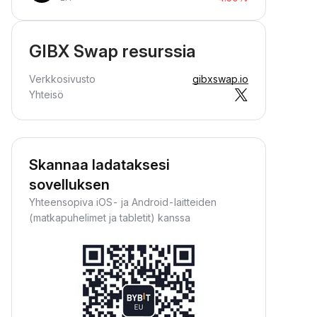
GIBX Swap resurssia
Verkkosivusto
gibxswap.io
Yhteisö
Skannaa ladataksesi
sovelluksen
Yhteensopiva iOS- ja Android-laitteiden
(matkapuhelimet ja tabletit) kanssa