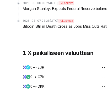
2026-08-08 00:25
(UTC)
Laskeva
Morgan Stanley: Expects Federal Reserve balance 
2026-08-07 23:28
(UTC)
Laskeva
Bitcoin Still in Death Cross as Jobs Miss Cuts R
1 X paikalliseen valuuttaan
X –> EUR
--
X –> CZK
--
X –> DKK
--