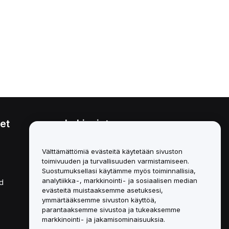
et
Lakiasiat
Eturistiriitapolitiikka
Välttämättömiä evästeitä käytetään sivuston
toimivuuden ja turvallisuuden varmistamiseen.
Yhteenveto säilytys- ja
hallinnointikäytännöstä
Suostumuksellasi käytämme myös toiminnallisia,
analytiikka-, markkinointi- ja sosiaalisen median
d
ESG-tiedot
evästeitä muistaaksemme asetuksesi,
ymmärtääksemme sivuston käyttöä,
Crypto-Asset White Papers
parantaaksemme sivustoa ja tukeaksemme
markkinointi- ja jakamisominaisuuksia.