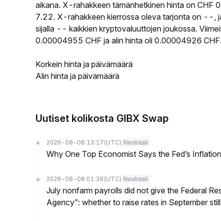
aikana. X-rahakkeen tämänhetkinen hinta on CHF 0
7.22. X-rahakkeen kierrossa oleva tarjonta on --, j
sijalla -- kaikkien kryptovaluuttojen joukossa. Viim
0.00004955 CHF ja alin hinta oli 0.00004926 CHF
Korkein hinta ja päivämäärä
Alin hinta ja päivämäärä
Uutiset kolikosta GIBX Swap
2026-08-08 13:17
(UTC)
Neutraali
Why One Top Economist Says the Fed’s Inflation
2026-08-08 01:39
(UTC)
Neutraali
July nonfarm payrolls did not give the Federal 
Agency”: whether to raise rates in September still