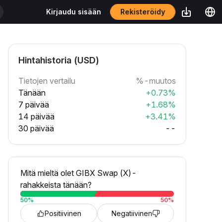
Rekisteröidy
Kirjaudu sisään
Hintahistoria (USD)
Tietojen vertailu
%-muutos
Tänään
+0.73%
7 päivää
+1.68%
14 päivää
+3.41%
30 päivää
--
Mitä mieltä olet GIBX Swap (X)-
rahakkeista tänään?
50
%
50
%
Positiivinen
Negatiivinen