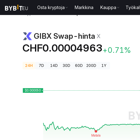
Osta kryptoja
Markkina
Kauppa
Työkal
Kryptohinnat
GIBX Swap-hinta X
GIBX Swap-hinta
X
CHF0.00004963
+0.71%
24H
7D
14D
30D
60D
200D
1Y