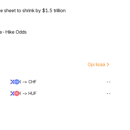
sheet to shrink by $1.5 trillion
ate-Hike Odds
Opi lisää
X –> CHF
--
X –> HUF
--