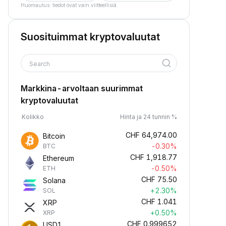
Huomautus: tiedot ovat vain viitteellisiä.
Suosituimmat kryptovaluutat
Search
Markkina-arvoltaan suurimmat
kryptovaluutat
Kolikko
Hinta ja 24 tunnin %
CHF
64,974.00
Bitcoin
-0.30%
BTC
CHF
1,918.77
Ethereum
-0.50%
ETH
CHF
75.50
Solana
+2.30%
SOL
CHF
1.041
XRP
+0.50%
XRP
CHF
0.999652
USD1