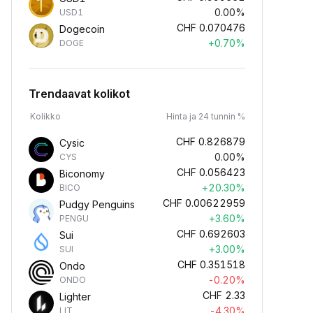
0.00%
USD1
CHF
0.070476
Dogecoin
+0.70%
DOGE
Trendaavat kolikot
Kolikko
Hinta ja 24 tunnin %
CHF
0.826879
Cysic
0.00%
CYS
CHF
0.056423
Biconomy
+20.30%
BICO
CHF
0.00622959
Pudgy Penguins
+3.60%
PENGU
CHF
0.692603
Sui
+3.00%
SUI
CHF
0.351518
Ondo
-0.20%
ONDO
CHF
2.33
Lighter
-4.30%
LIT