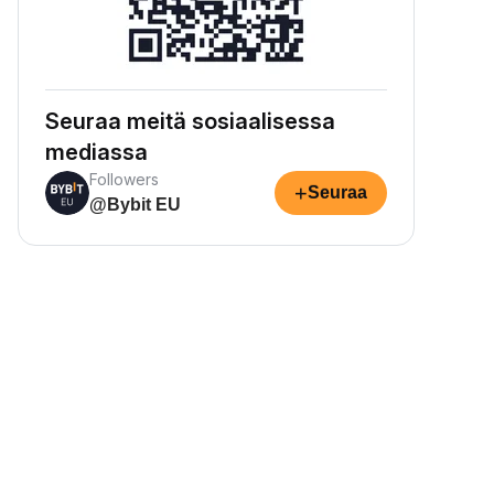
Seuraa meitä sosiaalisessa
mediassa
Followers
+
Seuraa
@Bybit EU