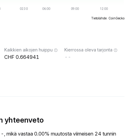
Tietolähde: CoinGecko
Kaikkien aikojen huippu
Kierrossa oleva tarjonta
0.664941
--
an yhteenveto
, mikä vastaa 0.00% muutosta viimeisen 24 tunnin