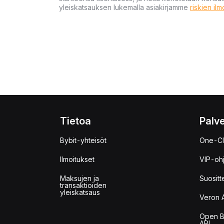
yleiskatsauksen lukemalla asiakirjamme
riskien il
Tietoa
Palve
Bybit-yhteisöt
One-Cl
Ilmoitukset
VIP-oh
Maksujen ja
Suositt
transaktioiden
yleiskatsaus
Veron 
Open B
API