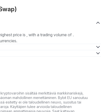
 Swap)
highest price is , with a trading volume of .
urrencies.
yptovaroihin sisältää merkittäviä markkinariskejä,
 pääoman mahdollinen menettäminen. Bybit EU sanoutuu
ssä esitetty ei ole taloudellinen neuvo, suositus tai
varoja. Käyttäjien tulee arvioida taloudellinen
ultoimaan ammattimaisia neuvojia. Saat kattavan