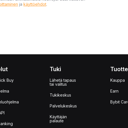
moittaminen
ja
käyttöehdot
.
lut
Tuki
Tuotte
ick Buy
Lähetä tapaus
Kauppa
tai valitus
jelma
Earn
Tukikeskus
eluohjelma
Bybit Car
Palvelukeskus
API
Käyttäjän
palaute
anking