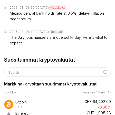
2026-08-06 19:09
(UTC)
Laskeva
Mexico central bank holds rate at 6.5%, delays inflation
target return
2026-08-06 19:03
(UTC)
Neutraali
The July jobs numbers are due out Friday. Here's what to
expect
Suosituimmat kryptovaluutat
Search
Markkina-arvoltaan suurimmat kryptovaluutat
Kolikko
Hinta ja 24 tunnin %
CHF
64,402.00
Bitcoin
-0.60%
BTC
CHF
1,905.28
Ethereum