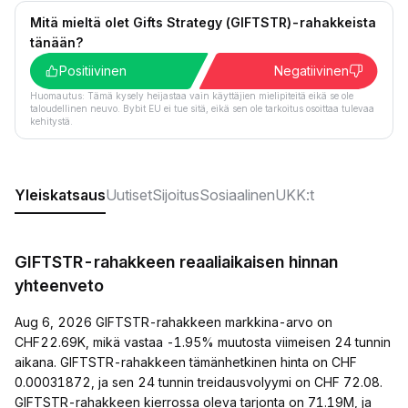
Mitä mieltä olet Gifts Strategy (GIFTSTR)-rahakkeista
tänään?
Positiivinen
Negatiivinen
Huomautus: Tämä kysely heijastaa vain käyttäjien mielipiteitä eikä se ole
taloudellinen neuvo. Bybit EU ei tue sitä, eikä sen ole tarkoitus osoittaa tulevaa
kehitystä.
Yleiskatsaus
Uutiset
Sijoitus
Sosiaalinen
UKK:t
GIFTSTR-rahakkeen reaaliaikaisen hinnan
yhteenveto
Aug 6, 2026 GIFTSTR-rahakkeen markkina-arvo on
CHF22.69K, mikä vastaa -1.95% muutosta viimeisen 24 tunnin
aikana. GIFTSTR-rahakkeen tämänhetkinen hinta on CHF
0.00031872, ja sen 24 tunnin treidausvolyymi on CHF 72.08.
GIFTSTR-rahakkeen kierrossa oleva tarjonta on 71.19M, ja