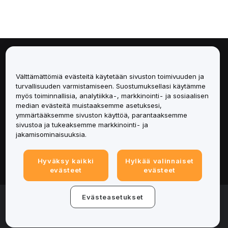
Tietoa
Välttämättömiä evästeitä käytetään sivuston toimivuuden ja
Palvelut
turvallisuuden varmistamiseen. Suostumuksellasi käytämme
myös toiminnallisia, analytiikka-, markkinointi- ja sosiaalisen
median evästeitä muistaaksemme asetuksesi,
Tuki
ymmärtääksemme sivuston käyttöä, parantaaksemme
sivustoa ja tukeaksemme markkinointi- ja
Tuotteet
jakamisominaisuuksia.
Lakiasiat
Hyväksy kaikki
Hylkää valinnaiset
evästeet
evästeet
© 2025-2026 Bybit.eu. All rights reserved.
Evästeasetukset
Palveluehdot
|
Tietosuojaehdot
|
Yritystiedot
(Impressum)
|
Evästeasetukset