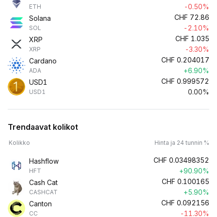
-0.50%
ETH
CHF
72.86
Solana
-2.10%
SOL
CHF
1.035
XRP
-3.30%
XRP
CHF
0.204017
Cardano
+6.90%
ADA
CHF
0.999572
USD1
0.00%
USD1
Trendaavat kolikot
Kolikko
Hinta ja 24 tunnin %
CHF
0.03498352
Hashflow
+90.90%
HFT
CHF
0.100165
Cash Cat
+5.90%
CASHCAT
CHF
0.092156
Canton
-11.30%
CC