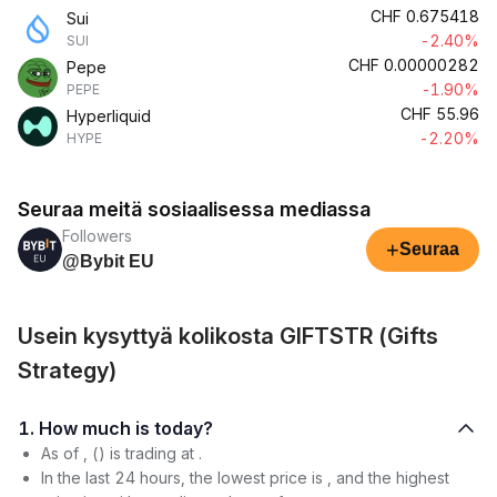
CHF
0.675418
Sui
-2.40%
SUI
CHF
0.00000282
Pepe
-1.90%
PEPE
CHF
55.96
Hyperliquid
-2.20%
HYPE
Seuraa meitä sosiaalisessa mediassa
Followers
+
Seuraa
@Bybit EU
Usein kysyttyä kolikosta GIFTSTR (Gifts
Strategy)
1. How much is today?
As of , () is trading at .
In the last 24 hours, the lowest price is , and the highest