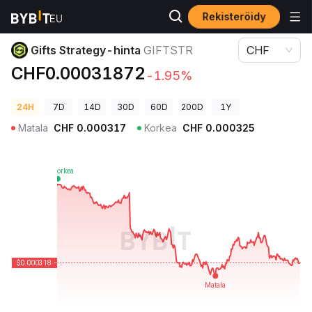
Rekisteröidy
Kryptohinnat
Gifts Strategy-hinta GIFTSTR
Gifts Strategy-hinta
GIFTSTR
CHF
CHF0.00031872
-1.95%
24H
7D
14D
30D
60D
200D
1Y
Matala
CHF
0.000317
Korkea
CHF
0.000325