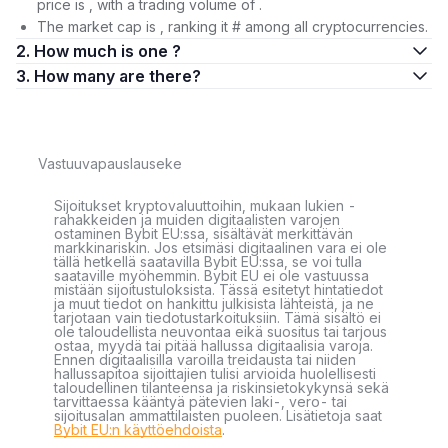
price is , with a trading volume of .
The market cap is , ranking it # among all cryptocurrencies.
2. How much is one ?
3. How many are there?
Vastuuvapauslauseke
Sijoitukset kryptovaluuttoihin, mukaan lukien -
rahakkeiden ja muiden digitaalisten varojen
ostaminen Bybit EU:ssa, sisältävät merkittävän
markkinariskin. Jos etsimäsi digitaalinen vara ei ole
tällä hetkellä saatavilla Bybit EU:ssa, se voi tulla
saataville myöhemmin. Bybit EU ei ole vastuussa
mistään sijoitustuloksista. Tässä esitetyt hintatiedot
ja muut tiedot on hankittu julkisista lähteistä, ja ne
tarjotaan vain tiedotustarkoituksiin. Tämä sisältö ei
ole taloudellista neuvontaa eikä suositus tai tarjous
ostaa, myydä tai pitää hallussa digitaalisia varoja.
Ennen digitaalisilla varoilla treidausta tai niiden
hallussapitoa sijoittajien tulisi arvioida huolellisesti
taloudellinen tilanteensa ja riskinsietokykynsä sekä
tarvittaessa kääntyä pätevien laki-, vero- tai
sijoitusalan ammattilaisten puoleen. Lisätietoja saat
Bybit EU:n käyttöehdoista
.