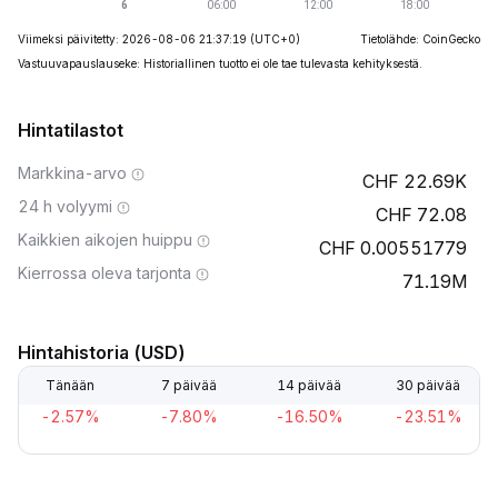
Viimeksi päivitetty: 2026-08-06 21:37:19
(UTC+0)
Tietolähde: CoinGecko
Vastuuvapauslauseke: Historiallinen tuotto ei ole tae tulevasta kehityksestä.
Hintatilastot
Markkina-arvo
22.69K
24 h volyymi
72.08
Kaikkien aikojen huippu
0.00551779
Kierrossa oleva tarjonta
71.19M
Hintahistoria (USD)
Tänään
7 päivää
14 päivää
30 päivää
-2.57%
-7.80%
-16.50%
-23.51%