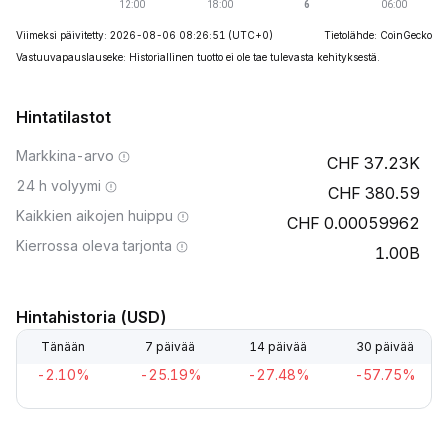
Viimeksi päivitetty: 2026-08-06 08:26:51
(UTC+0)
Tietolähde: CoinGecko
Vastuuvapauslauseke: Historiallinen tuotto ei ole tae tulevasta kehityksestä.
Hintatilastot
Markkina-arvo
37.23K
24 h volyymi
380.59
Kaikkien aikojen huippu
0.00059962
Kierrossa oleva tarjonta
1.00B
Hintahistoria (USD)
Tänään
7 päivää
14 päivää
30 päivää
-2.10%
-25.19%
-27.48%
-57.75%