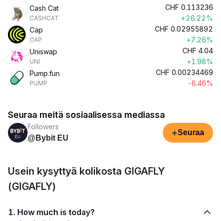
CHF
0.113236
Cash Cat
+26.22%
CASHCAT
CHF
0.02955892
Cap
+7.26%
CAP
CHF
4.04
Uniswap
+1.98%
UNI
CHF
0.00234469
Pump.fun
-6.46%
PUMP
Seuraa meitä sosiaalisessa mediassa
Followers
+
Seuraa
@Bybit EU
Usein kysyttyä kolikosta GIGAFLY
(GIGAFLY)
1. How much is today?