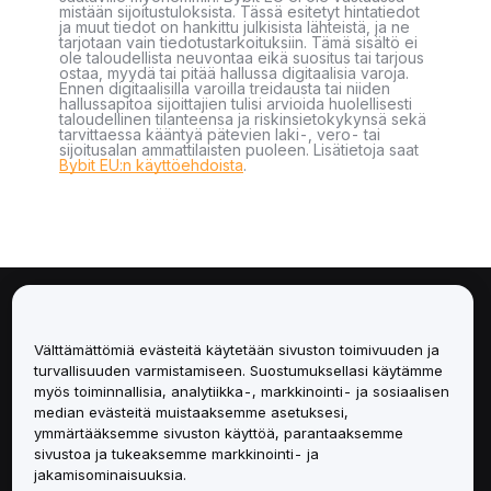
mistään sijoitustuloksista. Tässä esitetyt hintatiedot
ja muut tiedot on hankittu julkisista lähteistä, ja ne
tarjotaan vain tiedotustarkoituksiin. Tämä sisältö ei
ole taloudellista neuvontaa eikä suositus tai tarjous
ostaa, myydä tai pitää hallussa digitaalisia varoja.
Ennen digitaalisilla varoilla treidausta tai niiden
hallussapitoa sijoittajien tulisi arvioida huolellisesti
taloudellinen tilanteensa ja riskinsietokykynsä sekä
tarvittaessa kääntyä pätevien laki-, vero- tai
sijoitusalan ammattilaisten puoleen. Lisätietoja saat
Bybit EU:n käyttöehdoista
.
Tietoa
Välttämättömiä evästeitä käytetään sivuston toimivuuden ja
Palvelut
turvallisuuden varmistamiseen. Suostumuksellasi käytämme
myös toiminnallisia, analytiikka-, markkinointi- ja sosiaalisen
median evästeitä muistaaksemme asetuksesi,
Tuki
ymmärtääksemme sivuston käyttöä, parantaaksemme
sivustoa ja tukeaksemme markkinointi- ja
Tuotteet
jakamisominaisuuksia.