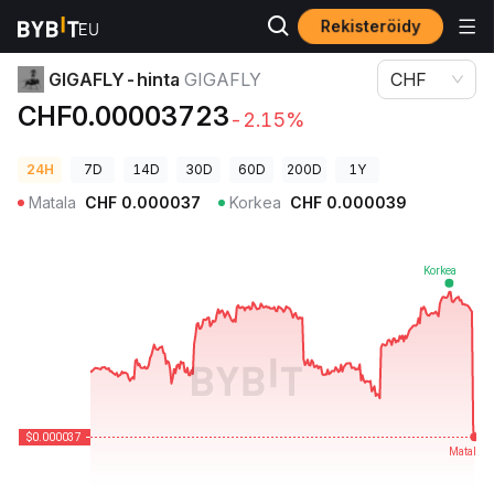
Rekisteröidy
Kryptohinnat
GIGAFLY-hinta GIGAFLY
GIGAFLY-hinta
GIGAFLY
CHF
CHF0.00003723
-2.15%
24H
7D
14D
30D
60D
200D
1Y
Matala
CHF
0.000037
Korkea
CHF
0.000039