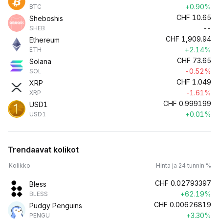
+0.90%
BTC
CHF
10.65
Sheboshis
--
SHEB
CHF
1,909.94
Ethereum
+2.14%
ETH
CHF
73.65
Solana
-0.52%
SOL
CHF
1.049
XRP
-1.61%
XRP
CHF
0.999199
USD1
+0.01%
USD1
Trendaavat kolikot
Kolikko
Hinta ja 24 tunnin %
CHF
0.02793397
Bless
+62.19%
BLESS
CHF
0.00626819
Pudgy Penguins
+3.30%
PENGU