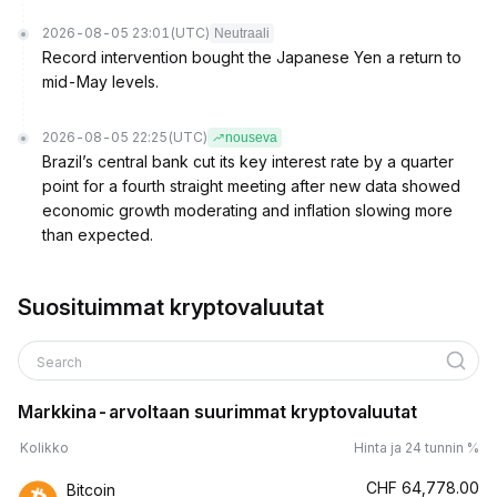
2026-08-05 23:01
(UTC)
Neutraali
Record intervention bought the Japanese Yen a return to
mid-May levels.
2026-08-05 22:25
(UTC)
nouseva
Brazil’s central bank cut its key interest rate by a quarter
point for a fourth straight meeting after new data showed
economic growth moderating and inflation slowing more
than expected.
Suosituimmat kryptovaluutat
Search
Markkina-arvoltaan suurimmat kryptovaluutat
Kolikko
Hinta ja 24 tunnin %
CHF
64,778.00
Bitcoin