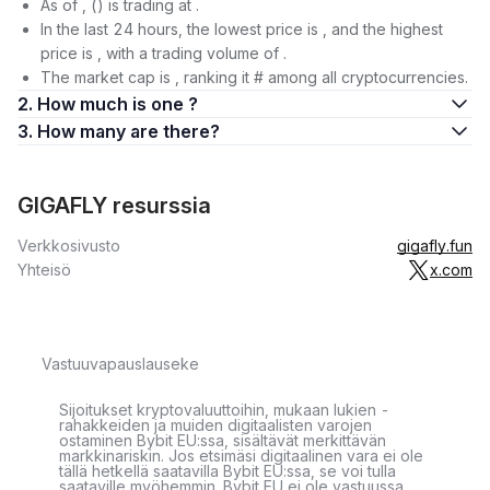
As of , () is trading at .
In the last 24 hours, the lowest price is , and the highest
price is , with a trading volume of .
The market cap is , ranking it # among all cryptocurrencies.
2. How much is one ?
3. How many are there?
GIGAFLY resurssia
Verkkosivusto
gigafly.fun
Yhteisö
x.com
Vastuuvapauslauseke
Sijoitukset kryptovaluuttoihin, mukaan lukien -
rahakkeiden ja muiden digitaalisten varojen
ostaminen Bybit EU:ssa, sisältävät merkittävän
markkinariskin. Jos etsimäsi digitaalinen vara ei ole
tällä hetkellä saatavilla Bybit EU:ssa, se voi tulla
saataville myöhemmin. Bybit EU ei ole vastuussa