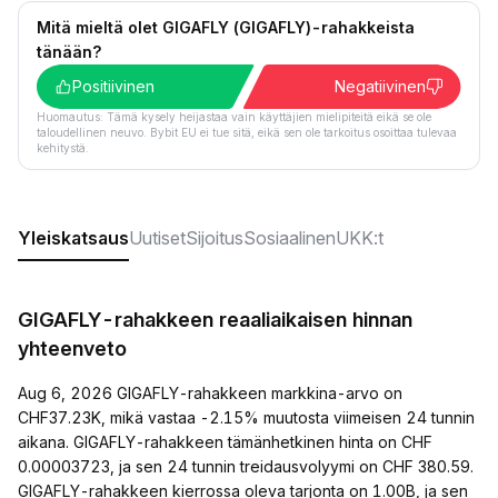
Mitä mieltä olet GIGAFLY (GIGAFLY)-rahakkeista
tänään?
Positiivinen
Negatiivinen
Huomautus: Tämä kysely heijastaa vain käyttäjien mielipiteitä eikä se ole
taloudellinen neuvo. Bybit EU ei tue sitä, eikä sen ole tarkoitus osoittaa tulevaa
kehitystä.
Yleiskatsaus
Uutiset
Sijoitus
Sosiaalinen
UKK:t
GIGAFLY-rahakkeen reaaliaikaisen hinnan
yhteenveto
Aug 6, 2026 GIGAFLY-rahakkeen markkina-arvo on
CHF37.23K, mikä vastaa -2.15% muutosta viimeisen 24 tunnin
aikana. GIGAFLY-rahakkeen tämänhetkinen hinta on CHF
0.00003723, ja sen 24 tunnin treidausvolyymi on CHF 380.59.
GIGAFLY-rahakkeen kierrossa oleva tarjonta on 1.00B, ja sen