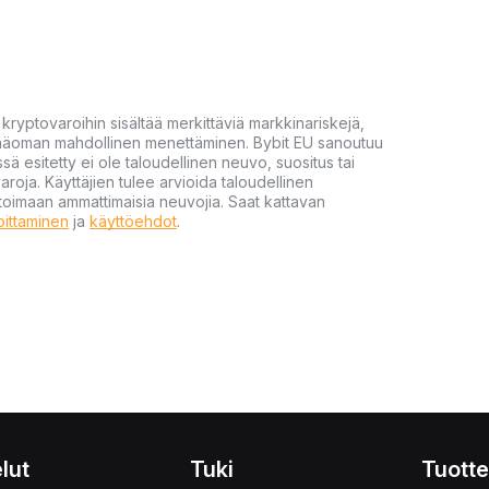
yptovaroihin sisältää merkittäviä markkinariskejä,
 pääoman mahdollinen menettäminen. Bybit EU sanoutuu
ssä esitetty ei ole taloudellinen neuvo, suositus tai
varoja. Käyttäjien tulee arvioida taloudellinen
ultoimaan ammattimaisia neuvojia. Saat kattavan
moittaminen
ja
käyttöehdot
.
lut
Tuki
Tuotte