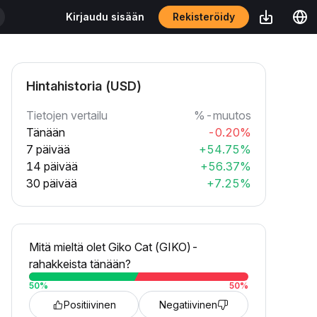
Rekisteröidy
Kirjaudu sisään
Hintahistoria (USD)
Tietojen vertailu
%-muutos
Tänään
-0.20%
7 päivää
+54.75%
14 päivää
+56.37%
30 päivää
+7.25%
Mitä mieltä olet Giko Cat (GIKO)-
rahakkeista tänään?
50
%
50
%
Positiivinen
Negatiivinen