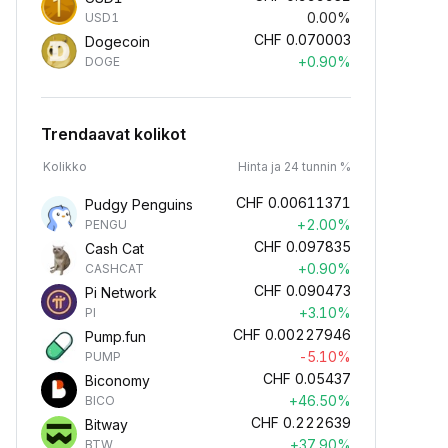
0.00%
USD1
CHF
0.070003
Dogecoin
+0.90%
DOGE
Trendaavat kolikot
Kolikko
Hinta ja 24 tunnin %
CHF
0.00611371
Pudgy Penguins
+2.00%
PENGU
CHF
0.097835
Cash Cat
+0.90%
CASHCAT
CHF
0.090473
Pi Network
+3.10%
PI
CHF
0.00227946
Pump.fun
-5.10%
PUMP
CHF
0.05437
Biconomy
+46.50%
BICO
CHF
0.222639
Bitway
+37.90%
BTW