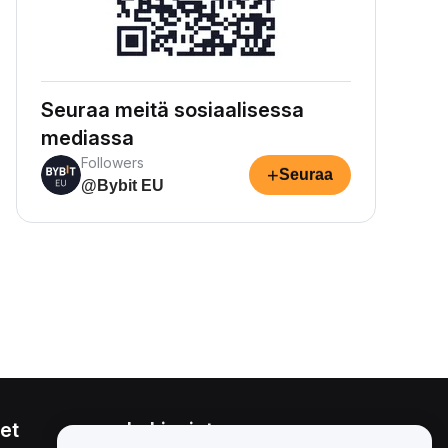
Seuraa meitä sosiaalisessa
mediassa
Followers
+
Seuraa
@Bybit EU
et
Lakiasiat