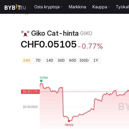
Osta kryptoja
Markkina
Kauppa
Työkal
Kryptohinnat
Giko Cat-hinta GIKO
Giko Cat-hinta
GIKO
CHF0.05105
-0.77%
24H
7D
14D
30D
60D
200D
1Y