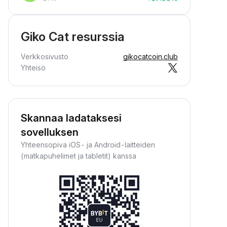
Giko Cat resurssia
Verkkosivusto
gikocatcoin.club
Yhteisö
Skannaa ladataksesi
sovelluksen
Yhteensopiva iOS- ja Android-laitteiden
(matkapuhelimet ja tabletit) kanssa