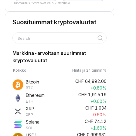
Huomautus: tiedot ovat vain viitteellisiä.
Suosituimmat kryptovaluutat
Search
Markkina-arvoltaan suurimmat
kryptovaluutat
Kolikko
Hinta ja 24 tunnin %
CHF
64,992.00
Bitcoin
+0.80%
BTC
CHF
1,915.19
Ethereum
+0.60%
ETH
CHF
1.034
XRP
-0.60%
XRP
CHF
74.12
Solana
+1.60%
SOL
CHF
0.999931
USD1