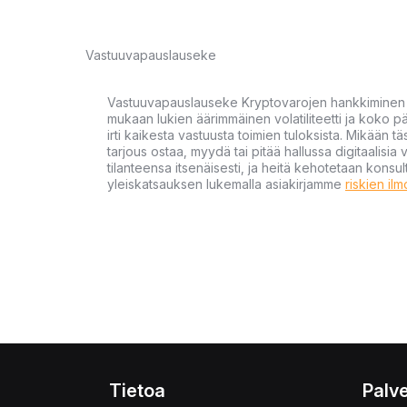
Vastuuvapauslauseke
Vastuuvapauslauseke Kryptovarojen hankkiminen kr
mukaan lukien äärimmäinen volatiliteetti ja koko
irti kaikesta vastuusta toimien tuloksista. Mikään tä
tarjous ostaa, myydä tai pitää hallussa digitaalisia 
tilanteensa itsenäisesti, ja heitä kehotetaan kons
yleiskatsauksen lukemalla asiakirjamme
riskien il
Tietoa
Palve