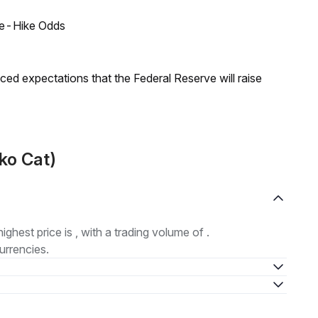
ate-Hike Odds
duced expectations that the Federal Reserve will raise
iko Cat)
highest price is , with a trading volume of .
urrencies.