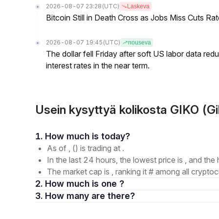
2026-08-07 23:28
(UTC)
Laskeva
Bitcoin Still in Death Cross as Jobs Miss Cuts R
2026-08-07 19:45
(UTC)
nouseva
The dollar fell Friday after soft US labor data re
interest rates in the near term.
Usein kysyttyä kolikosta GIKO (G
1. How much is today?
As of , () is trading at .
In the last 24 hours, the lowest price is , and the 
The market cap is , ranking it # among all cryptoc
2. How much is one ?
3. How many are there?