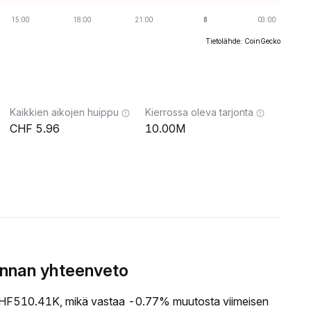
Tietolähde: CoinGecko
Kaikkien aikojen huippu
Kierrossa oleva tarjonta
5.96
10.00M
innan yhteenveto
HF510.41K, mikä vastaa -0.77% muutosta viimeisen