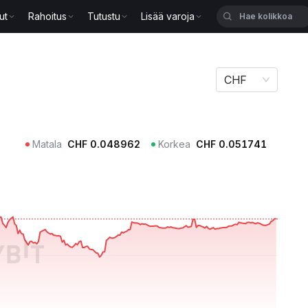
ut
Rahoitus
Tutustu
Lisää varoja
CHF
Matala
CHF
0.048962
Korkea
CHF
0.051741