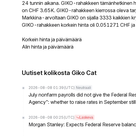
24 tunnin aikana. GIKO-rahakkeen tämänhetkinen hi
on CHF 3.65K. GIKO-rahakkeen kierrossa oleva tarj
Markkina-arvoltaan GIKO on sijalla 3333 kaikkien kr
GIKO-rahakkeen korkein hinta oli 0.051271 CHF ja 
Korkein hinta ja päivämäärä
Alin hinta ja päivämäärä
Uutiset kolikosta Giko Cat
2026-08-08 01:39
(UTC)
Neutraali
July nonfarm payrolls did not give the Federal 
Agency”: whether to raise rates in September still
2026-08-08 00:25
(UTC)
Laskeva
Morgan Stanley: Expects Federal Reserve balance 