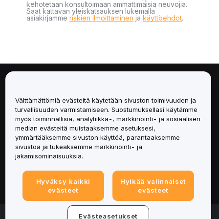
kehotetaan konsultoimaan ammattimaisia neuvojia.
Saat kattavan yleiskatsauksen lukemalla
asiakirjamme
riskien ilmoittaminen
ja
käyttöehdot
.
Tietoa
Välttämättömiä evästeitä käytetään sivuston toimivuuden ja
Palvelut
turvallisuuden varmistamiseen. Suostumuksellasi käytämme
myös toiminnallisia, analytiikka-, markkinointi- ja sosiaalisen
median evästeitä muistaaksemme asetuksesi,
Tuki
ymmärtääksemme sivuston käyttöä, parantaaksemme
sivustoa ja tukeaksemme markkinointi- ja
Tuotteet
jakamisominaisuuksia.
Lakiasiat
Hyväksy kaikki
Hylkää valinnaiset
evästeet
evästeet
© 2025-2026 Bybit.eu. All rights reserved.
Evästeasetukset