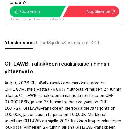
tänään?
Positiivinen
Negatiivinen
Huomautus: tiedot ovat vain viitteellisiä.
Yleiskatsaus
Uutiset
Sijoitus
Sosiaalinen
UKK:t
GITLAWB-rahakkeen reaaliaikaisen hinnan
yhteenveto
Aug 9, 2026 GITLAWB-rahakkeen markkina-arvo on
CHF1.87M, mikä vastaa -6.86% muutosta viimeisen 24 tunnin
aikana. GITLAWB-rahakkeen tämänhetkinen hinta on CHF
0.00001868, ja sen 24 tunnin treidausvolyymi on CHF
167.72K. GITLAWB-rahakkeen kierrossa oleva tarjonta on
100.00B, ja sen suurin tarjonta on 100.00B. Markkina-
arvoltaan GITLAWB on sijalla 2094 kaikkien kryptovaluuttojen
joukossa. Viimeisen 24 tunnin aikana GITLAWB-rahakkeen