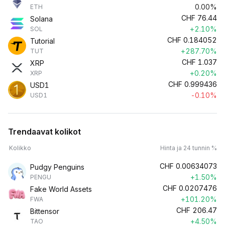
0.00%
ETH
CHF
76.44
Solana
+2.10%
SOL
CHF
0.184052
Tutorial
+287.70%
TUT
CHF
1.037
XRP
+0.20%
XRP
CHF
0.999436
USD1
-0.10%
USD1
Trendaavat kolikot
Kolikko
Hinta ja 24 tunnin %
CHF
0.00634073
Pudgy Penguins
+1.50%
PENGU
CHF
0.0207476
Fake World Assets
+101.20%
FWA
CHF
206.47
Bittensor
+4.50%
TAO