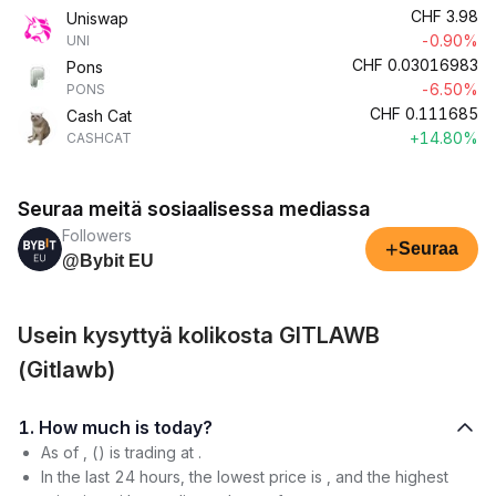
CHF
3.98
Uniswap
-0.90%
UNI
CHF
0.03016983
Pons
-6.50%
PONS
CHF
0.111685
Cash Cat
+14.80%
CASHCAT
Seuraa meitä sosiaalisessa mediassa
Followers
+
Seuraa
@Bybit EU
Usein kysyttyä kolikosta GITLAWB
(Gitlawb)
1. How much is today?
As of , () is trading at .
In the last 24 hours, the lowest price is , and the highest