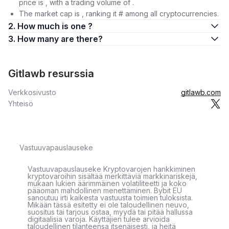
price is , with a trading volume of .
The market cap is , ranking it # among all cryptocurrencies.
2. How much is one ?
3. How many are there?
Gitlawb resurssia
Verkkosivusto
gitlawb.com
Yhteisö
Vastuuvapauslauseke
Vastuuvapauslauseke Kryptovarojen hankkiminen
kryptovaroihin sisältää merkittäviä markkinariskejä,
mukaan lukien äärimmäinen volatiliteetti ja koko
pääoman mahdollinen menettäminen. Bybit EU
sanoutuu irti kaikesta vastuusta toimien tuloksista.
Mikään tässä esitetty ei ole taloudellinen neuvo,
suositus tai tarjous ostaa, myydä tai pitää hallussa
digitaalisia varoja. Käyttäjien tulee arvioida
taloudellinen tilanteensa itsenäisesti, ja heitä