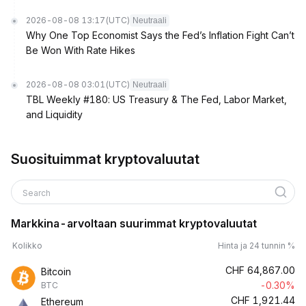
2026-08-08 13:17
(UTC)
Neutraali
Why One Top Economist Says the Fed’s Inflation Fight Can’t
Be Won With Rate Hikes
2026-08-08 03:01
(UTC)
Neutraali
TBL Weekly #180: US Treasury & The Fed, Labor Market,
and Liquidity
Suosituimmat kryptovaluutat
Search
Markkina-arvoltaan suurimmat kryptovaluutat
Kolikko
Hinta ja 24 tunnin %
CHF
64,867.00
Bitcoin
-0.30%
BTC
CHF
1,921.44
Ethereum