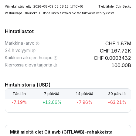
Viimeksi päivitetty: 2026-08-09 08:08:18
(UTC+0)
Tietolähde: CoinGecko
Vastuuvapauslauseke: Historiallinen tuotto ei ole tae tulevasta kehityksestä.
Hintatilastot
Markkina-arvo
1.87M
24 h volyymi
167.72K
Kaikkien aikojen huippu
0.0003432
Kierrossa oleva tarjonta
100.00B
Hintahistoria (USD)
Tänään
7 päivää
14 päivää
30 päivää
-7.19%
+12.66%
-7.96%
-63.21%
Mitä mieltä olet Gitlawb (GITLAWB)-rahakkeista