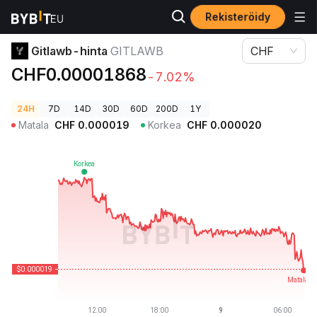
Rekisteröidy
Kryptohinnat
Gitlawb-hinta GITLAWB
Gitlawb-hinta
GITLAWB
CHF
CHF0.00001868
-7.02%
24H
7D
14D
30D
60D
200D
1Y
Matala
CHF
0.000019
Korkea
CHF
0.000020