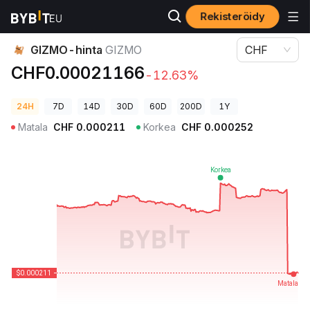
Rekisteröidy
Kryptohinnat
GIZMO-hinta GIZMO
GIZMO-hinta
GIZMO
CHF
CHF0.00021166
-12.63%
24H
7D
14D
30D
60D
200D
1Y
Matala
CHF
0.000211
Korkea
CHF
0.000252