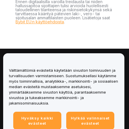
Ennen digitaalisilla varoilla treidausta tai niiden
hallussapitoa sijoittajien tulisi arvioida huolellisesti
taloudellinen tilanteensa ja riskinsietokykynsä sekä
tarvittaessa kääntyä pätevien laki-, vero- tai
sijoitusalan ammattilaisten puoleen. Lisätietoja saat
Bybit EU:n käyttöehdoista
.
Tietoa
Välttämättömiä evästeitä käytetään sivuston toimivuuden ja
Palvelut
turvallisuuden varmistamiseen. Suostumuksellasi käytämme
myös toiminnallisia, analytiikka-, markkinointi- ja sosiaalisen
median evästeitä muistaaksemme asetuksesi,
Tuki
ymmärtääksemme sivuston käyttöä, parantaaksemme
sivustoa ja tukeaksemme markkinointi- ja
Tuotteet
jakamisominaisuuksia.
Lakiasiat
Hyväksy kaikki
Hylkää valinnaiset
evästeet
evästeet