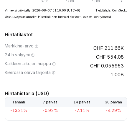
Viimeksi päivitetty: 2026-08-07 01:10:09
(UTC+0)
Tietolähde: CoinGecko
Vastuuvapauslauseke: Historiallinen tuotto ei ole tae tulevasta kehityksestä.
Hintatilastot
Markkina-arvo
211.66K
24 h volyymi
554.08
Kaikkien aikojen huippu
0.055953
Kierrossa oleva tarjonta
1.00B
Hintahistoria (USD)
Tänään
7 päivää
14 päivää
30 päivää
-13.31%
-0.92%
-7.11%
-4.29%