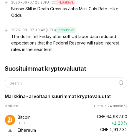
2026-08-07 23:28
(UTC)
Laskeva
Bitcoin Still in Death Cross as Jobs Miss Cuts Rate-Hike
Odds
2026-08-07 19:45
(UTC)
nouseva
The dollar fell Friday after soft US labor data reduced
expectations that the Federal Reserve will raise interest
rates in the near term.
Suosituimmat kryptovaluutat
Search
Markkina-arvoltaan suurimmat kryptovaluutat
Kolikko
Hinta ja 24 tunnin %
CHF
64,982.00
Bitcoin
+1.20%
BTC
CHF
1,917.31
Ethereum