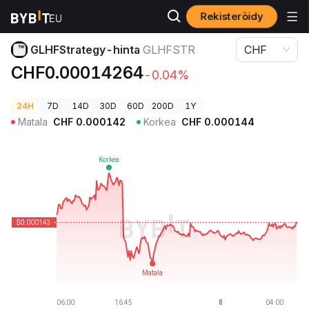
Rekisteröidy
Kryptohinnat
GLHFStrategy-hinta GLHFSTR
GLHFStrategy-hinta
GLHFSTR
CHF
CHF0.00014264
-0.04%
24H
7D
14D
30D
60D
200D
1Y
Matala
CHF
0.000142
Korkea
CHF
0.000144