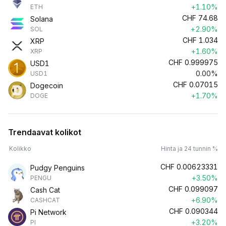
+1.10%
ETH
CHF
74.68
Solana
+2.90%
SOL
CHF
1.034
XRP
+1.60%
XRP
CHF
0.999975
USD1
0.00%
USD1
CHF
0.07015
Dogecoin
+1.70%
DOGE
Trendaavat kolikot
Kolikko
Hinta ja 24 tunnin %
CHF
0.00623331
Pudgy Penguins
+3.50%
PENGU
CHF
0.099097
Cash Cat
+6.90%
CASHCAT
CHF
0.090344
Pi Network
+3.20%
PI