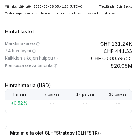
Viimeksi päivitetty: 2026-08-08 05:41:20
(UTC+0)
Tietolähde: CoinGecko
Vastuuvapauslauseke: Historiallinen tuotto ei ole tae tulevasta kehityksestä.
Hintatilastot
Markkina-arvo
131.24K
24 h volyymi
441.33
Kaikkien aikojen huippu
0.00059655
Kierrossa oleva tarjonta
920.05M
Hintahistoria (USD)
Tänään
7 päivää
14 päivää
30 päivää
+0.52%
--
--
--
Mitä mieltä olet GLHFStrategy (GLHFSTR)-