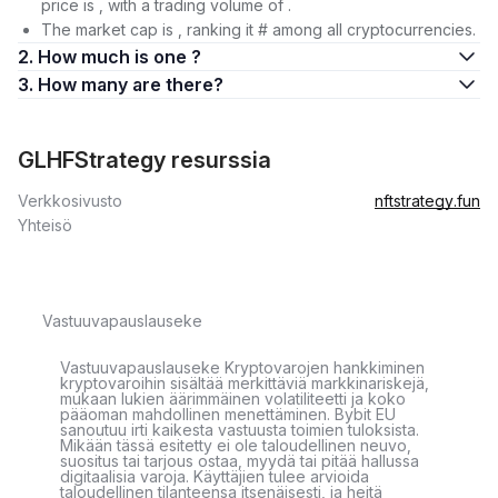
price is , with a trading volume of .
The market cap is , ranking it # among all cryptocurrencies.
2. How much is one ?
3. How many are there?
GLHFStrategy resurssia
Verkkosivusto
nftstrategy.fun
Yhteisö
Vastuuvapauslauseke
Vastuuvapauslauseke Kryptovarojen hankkiminen
kryptovaroihin sisältää merkittäviä markkinariskejä,
mukaan lukien äärimmäinen volatiliteetti ja koko
pääoman mahdollinen menettäminen. Bybit EU
sanoutuu irti kaikesta vastuusta toimien tuloksista.
Mikään tässä esitetty ei ole taloudellinen neuvo,
suositus tai tarjous ostaa, myydä tai pitää hallussa
digitaalisia varoja. Käyttäjien tulee arvioida
taloudellinen tilanteensa itsenäisesti, ja heitä