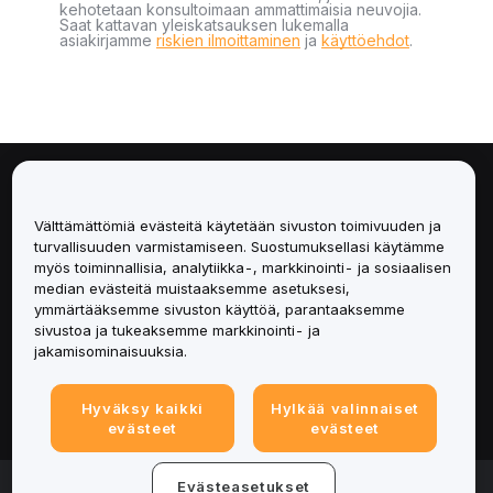
kehotetaan konsultoimaan ammattimaisia neuvojia.
Saat kattavan yleiskatsauksen lukemalla
asiakirjamme
riskien ilmoittaminen
ja
käyttöehdot
.
Tietoa
Välttämättömiä evästeitä käytetään sivuston toimivuuden ja
Palvelut
turvallisuuden varmistamiseen. Suostumuksellasi käytämme
myös toiminnallisia, analytiikka-, markkinointi- ja sosiaalisen
median evästeitä muistaaksemme asetuksesi,
Tuki
ymmärtääksemme sivuston käyttöä, parantaaksemme
sivustoa ja tukeaksemme markkinointi- ja
Tuotteet
jakamisominaisuuksia.
Lakiasiat
Hyväksy kaikki
Hylkää valinnaiset
evästeet
evästeet
© 2025-2026 Bybit.eu. Kaikki oikeudet pidätetään.
Evästeasetukset