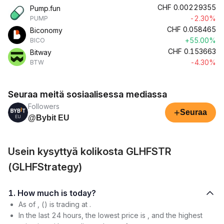
CHF
0.00229355
Pump.fun
-2.30%
PUMP
CHF
0.058465
Biconomy
+55.00%
BICO
CHF
0.153663
Bitway
-4.30%
BTW
Seuraa meitä sosiaalisessa mediassa
Followers
+
Seuraa
@Bybit EU
Usein kysyttyä kolikosta GLHFSTR
(GLHFStrategy)
1. How much is today?
As of , () is trading at .
In the last 24 hours, the lowest price is , and the highest