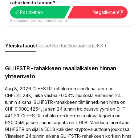
rahakkeista tänään?
Positiivinen
Negatiivinen
Huomautus: tiedot ovat vain viitteellisiä.
Yleiskatsaus
Uutiset
Sijoitus
Sosiaalinen
UKK:t
GLHFSTR-rahakkeen reaaliaikaisen hinnan
yhteenveto
Aug 8, 2026 GLHFSTR-rahakkeen markkina-arvo on
CHF131.24K, mikä vastaa -0.03% muutosta viimeisen 24
tunnin aikana. GLHFSTR-rahakkeen tämänhetkinen hinta on
CHF 0.00014264, ja sen 24 tunnin treidausvolyymi on CHF
441.33. GLHFSTR-rahakkeen kierrossa oleva tarjonta on
920.05M, ja sen suurin tarjonta on 1.00B. Markkina-arvoltaan
GLHFSTR on sijalla 5018 kaikkien kryptovaluuttojen joukossa.
Viimeisen 24 tunnin aikana GLHFSTR-rahakkeen korkein hinta