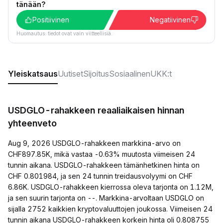
tänään?
Positiivinen
Negatiivinen
Huomautus: tiedot ovat vain viitteellisiä.
Yleiskatsaus
Uutiset
Sijoitus
Sosiaalinen
UKK:t
USDGLO-rahakkeen reaaliaikaisen hinnan
yhteenveto
Aug 9, 2026 USDGLO-rahakkeen markkina-arvo on
CHF897.85K, mikä vastaa -0.63% muutosta viimeisen 24
tunnin aikana. USDGLO-rahakkeen tämänhetkinen hinta on
CHF 0.801984, ja sen 24 tunnin treidausvolyymi on CHF
6.86K. USDGLO-rahakkeen kierrossa oleva tarjonta on 1.12M,
ja sen suurin tarjonta on --. Markkina-arvoltaan USDGLO on
sijalla 2752 kaikkien kryptovaluuttojen joukossa. Viimeisen 24
tunnin aikana USDGLO-rahakkeen korkein hinta oli 0.808755