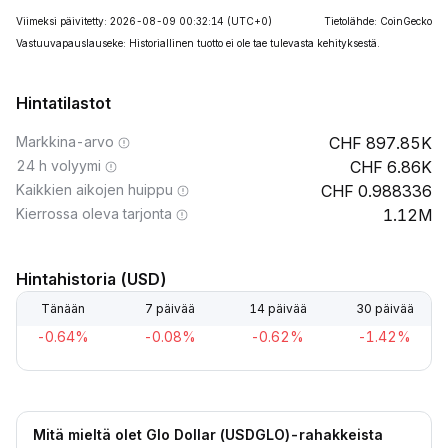
Viimeksi päivitetty: 2026-08-09 00:32:14
(UTC+0)
Tietolähde: CoinGecko
Vastuuvapauslauseke: Historiallinen tuotto ei ole tae tulevasta kehityksestä.
Hintatilastot
Markkina-arvo
897.85K
24 h volyymi
6.86K
Kaikkien aikojen huippu
0.988336
Kierrossa oleva tarjonta
1.12M
Hintahistoria (USD)
Tänään
7 päivää
14 päivää
30 päivää
-0.64%
-0.08%
-0.62%
-1.42%
Mitä mieltä olet Glo Dollar (USDGLO)-rahakkeista