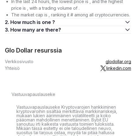
In the last 24 hours, the lowest price is , and the highest
price is , with a trading volume of .
The market cap is , ranking it # among all cryptocurrencies.
2. How much is one ?
3. How many are there?
Glo Dollar resurssia
Verkkosivusto
glodollar.org
Yhteisö
linkedin.com
Vastuuvapauslauseke
Vastuuvapauslauseke Kryptovarojen hankkiminen
kryptovaroihin sisältää merkittäviä markkinariskejä,
mukaan lukien äärimmäinen volatiliteetti ja koko
pääoman mahdollinen menettäminen. Bybit EU
sanoutuu irti kaikesta vastuusta toimien tuloksista.
Mikään tässä esitetty ei ole taloudellinen neuvo,
suositus tai tarjous ostaa, myydä tai pitää hallussa