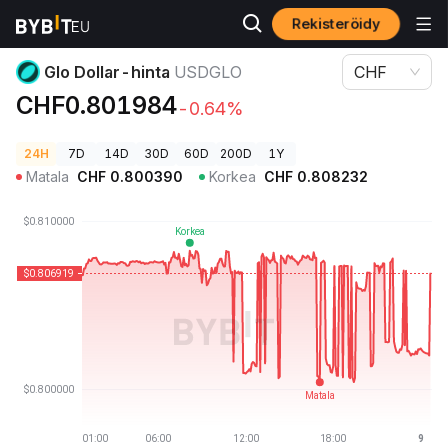
Rekisteröidy
Kryptohinnat
Glo Dollar-hinta USDGLO
Glo Dollar-hinta
USDGLO
CHF
CHF0.801984
-0.64%
24H
7D
14D
30D
60D
200D
1Y
Matala
CHF
0.800390
Korkea
CHF
0.808232