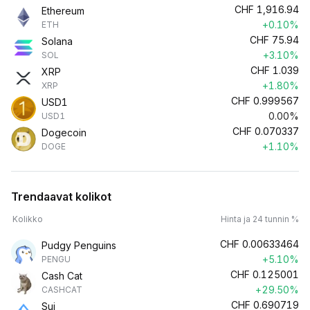
CHF
1,916.94
Ethereum
+0.10%
ETH
CHF
75.94
Solana
+3.10%
SOL
CHF
1.039
XRP
+1.80%
XRP
CHF
0.999567
USD1
0.00%
USD1
CHF
0.070337
Dogecoin
+1.10%
DOGE
Trendaavat kolikot
Kolikko
Hinta ja 24 tunnin %
CHF
0.00633464
Pudgy Penguins
+5.10%
PENGU
CHF
0.125001
Cash Cat
+29.50%
CASHCAT
CHF
0.690719
Sui