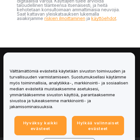
digitaalisia varoja. Käyttäjien tulee arvioida
taloudellinen tilanteensa itsenäisesti, ja heitä
kehotetaan konsultoimaan ammattimaisia neuvojia.
Saat kattavan yleiskatsauksen lukemalla
asiakirjamme
riskien ilmoittaminen
ja
käyttöehdot
.
Tietoa
Välttämättömiä evästeitä käytetään sivuston toimivuuden ja
Palvelut
turvallisuuden varmistamiseen. Suostumuksellasi käytämme
myös toiminnallisia, analytiikka-, markkinointi- ja sosiaalisen
median evästeitä muistaaksemme asetuksesi,
Tuki
ymmärtääksemme sivuston käyttöä, parantaaksemme
sivustoa ja tukeaksemme markkinointi- ja
Tuotteet
jakamisominaisuuksia.
Lakiasiat
Hyväksy kaikki
Hylkää valinnaiset
evästeet
evästeet