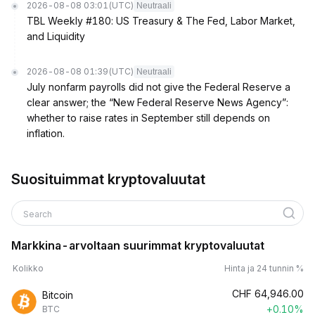
2026-08-08 03:01
(UTC)
Neutraali
TBL Weekly #180: US Treasury & The Fed, Labor Market,
and Liquidity
2026-08-08 01:39
(UTC)
Neutraali
July nonfarm payrolls did not give the Federal Reserve a
clear answer; the “New Federal Reserve News Agency”:
whether to raise rates in September still depends on
inflation.
Suosituimmat kryptovaluutat
Search
Markkina-arvoltaan suurimmat kryptovaluutat
Kolikko
Hinta ja 24 tunnin %
CHF
64,946.00
Bitcoin
+0.10%
BTC