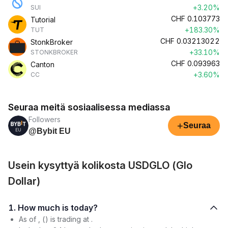
+3.20%
SUI
CHF
0.103773
Tutorial
+183.30%
TUT
CHF
0.03213022
StonkBroker
+33.10%
STONKBROKER
CHF
0.093963
Canton
+3.60%
CC
Seuraa meitä sosiaalisessa mediassa
Followers
+
Seuraa
@Bybit EU
Usein kysyttyä kolikosta USDGLO (Glo
Dollar)
1. How much is today?
As of , () is trading at .