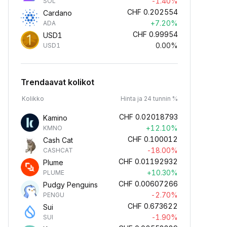
-1.40%
SOL
CHF
0.202554
Cardano
+7.20%
ADA
CHF
0.99954
USD1
0.00%
USD1
Trendaavat kolikot
Kolikko
Hinta ja 24 tunnin %
CHF
0.02018793
Kamino
+12.10%
KMNO
CHF
0.100012
Cash Cat
-18.00%
CASHCAT
CHF
0.01192932
Plume
+10.30%
PLUME
CHF
0.00607266
Pudgy Penguins
-2.70%
PENGU
CHF
0.673622
Sui
-1.90%
SUI