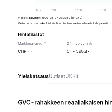
Viimeksi päivitetty: 2026-08-07 06:25:59
(UTC+0)
Vastuuvapauslauseke: Historiallinen tuotto ei ole tae tulevasta kehityksestä.
Hintatilastot
Markkina-arvo
24 h volyymi
--
598.87
Yleiskatsaus
Uutiset
UKK:t
GVC-rahakkeen reaaliaikaisen hi