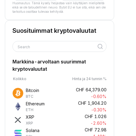
Huomautus: Tämä kysely heijastaa vain käyttäjien mielipiteitä
eikä se ole taloudellinen neuvo. Bybit EU ei tue sitä, eikä sen ole
tarkoitus osoittaa tulevaa kehitystä.
Suosituimmat kryptovaluutat
Search
Markkina-arvoltaan suurimmat
kryptovaluutat
Kolikko
Hinta ja 24 tunnin %
CHF
64,379.00
Bitcoin
-0.60%
BTC
CHF
1,904.20
Ethereum
-0.30%
ETH
CHF
1.026
XRP
-2.60%
XRP
CHF
72.98
Solana