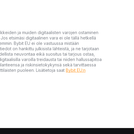
akkeiden ja muiden digitaalisten varojen ostaminen
Jos etsimäsi digitaalinen vara ei ole tällä hetkellä
öhemmin. Bybit EU ei ole vastuussa mistään
tiedot on hankittu julkisista lähteistä, ja ne tarjotaan
dellista neuvontaa eikä suositus tai tarjous ostaa,
gitaalisilla varoilla treidausta tai niiden hallussapitoa
en tilanteensa ja riskinsietokykynsä sekä tarvittaessa
tilaisten puoleen. Lisätietoja saat
Bybit EU:n