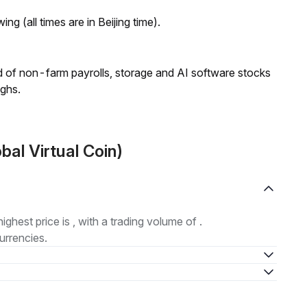
ng (all times are in Beijing time).
 of non-farm payrolls, storage and AI software stocks
ighs.
bal Virtual Coin)
highest price is , with a trading volume of .
urrencies.