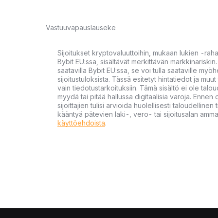
Vastuuvapauslauseke
Sijoitukset kryptovaluuttoihin, mukaan lukien -rah
Bybit EU:ssa, sisältävät merkittävän markkinariskin. 
saatavilla Bybit EU:ssa, se voi tulla saataville my
sijoitustuloksista. Tässä esitetyt hintatiedot ja muut 
vain tiedotustarkoituksiin. Tämä sisältö ei ole talou
myydä tai pitää hallussa digitaalisia varoja. Ennen di
sijoittajien tulisi arvioida huolellisesti taloudellin
kääntyä pätevien laki-, vero- tai sijoitusalan ammat
käyttöehdoista
.