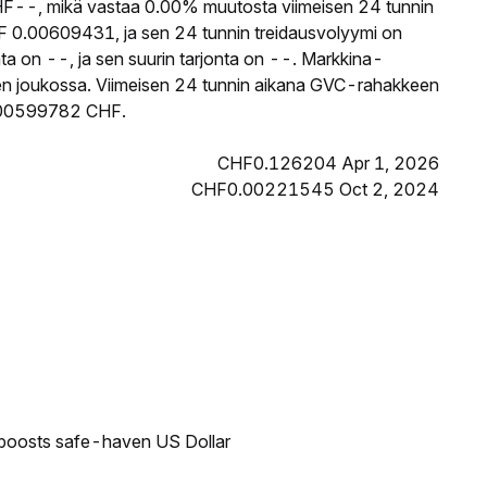
--, mikä vastaa 0.00% muutosta viimeisen 24 tunnin
 0.00609431, ja sen 24 tunnin treidausvolyymi on
 on --, ja sen suurin tarjonta on --. Markkina-
ojen joukossa. Viimeisen 24 tunnin aikana GVC-rahakkeen
 0.00599782 CHF.
CHF0.126204 Apr 1, 2026
CHF0.00221545 Oct 2, 2024
 boosts safe-haven US Dollar