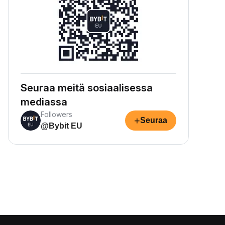
Seuraa meitä sosiaalisessa
mediassa
Followers
+
Seuraa
@Bybit EU