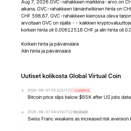
Aug 7, 2026 GVC-rahakkeen markkina-arvo on CHF
aikana. GVC-rahakkeen tämänhetkinen hinta on CHF
CHF 598.87. GVC-rahakkeen kierrossa oleva tarjonta
arvoltaan GVC on sijalla -- kaikkien kryptovaluutt
korkein hinta oli 0.00612518 CHF ja alin hinta oli
Korkein hinta ja päivämäärä
Alin hinta ja päivämäärä
Uutiset kolikosta Global Virtual Coin
2026-08-07 05:22
(UTC)
Laskeva
Bitcoin price slips below $65K after US jobs data
2026-08-07 04:43
(UTC)
Neutraali
Swiss Franc weakens as increased risk aversion