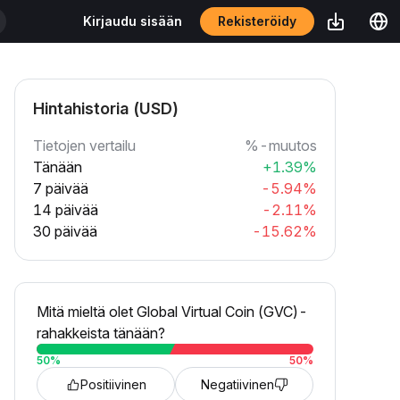
Rekisteröidy
Kirjaudu sisään
Hintahistoria (USD)
Tietojen vertailu
%-muutos
Tänään
+1.39%
7 päivää
-5.94%
14 päivää
-2.11%
30 päivää
-15.62%
Mitä mieltä olet Global Virtual Coin (GVC)-
rahakkeista tänään?
50
%
50
%
Positiivinen
Negatiivinen