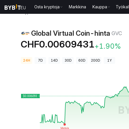
Osta kryptoja
Markkina
Kauppa
Työkal
Kryptohinnat
Global Virtual Coin-hinta GVC
Global Virtual Coin-hinta
GVC
CHF0.00609431
+1.90%
24H
7D
14D
30D
60D
200D
1Y