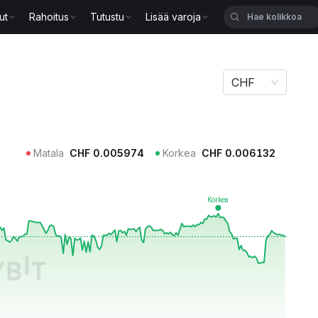
ut
Rahoitus
Tutustu
Lisää varoja
CHF
Matala
CHF
0.005974
Korkea
CHF
0.006132