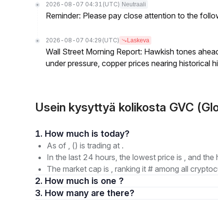
2026-08-07 04:31
(UTC)
Neutraali
Reminder: Please pay close attention to the followi
2026-08-07 04:29
(UTC)
Laskeva
Wall Street Morning Report: Hawkish tones ahead
under pressure, copper prices nearing historical h
Usein kysyttyä kolikosta GVC (Glo
1. How much is today?
As of , () is trading at .
In the last 24 hours, the lowest price is , and the 
The market cap is , ranking it # among all cryptoc
2. How much is one ?
3. How many are there?