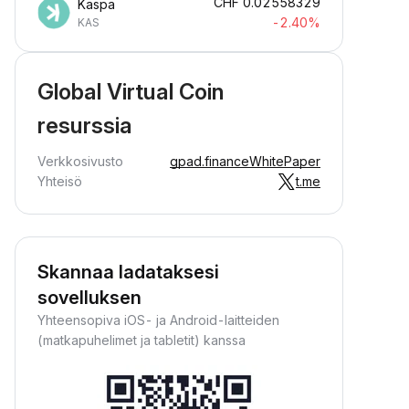
CHF
0.02558329
Kaspa
-2.40%
KAS
Global Virtual Coin
resurssia
Verkkosivusto
gpad.finance
WhitePaper
Yhteisö
t.me
Skannaa ladataksesi
sovelluksen
Yhteensopiva iOS- ja Android-laitteiden
(matkapuhelimet ja tabletit) kanssa