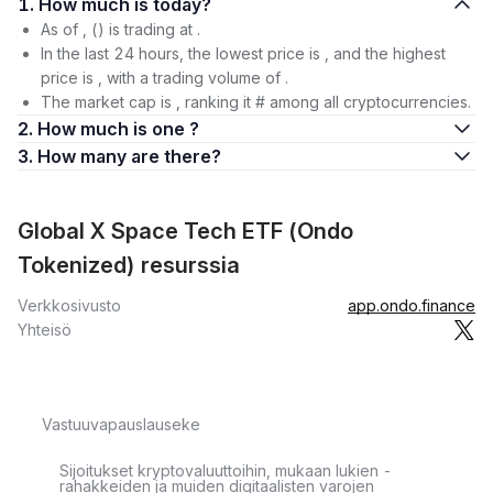
1. How much is today?
As of , () is trading at .
In the last 24 hours, the lowest price is , and the highest
price is , with a trading volume of .
The market cap is , ranking it # among all cryptocurrencies.
2. How much is one ?
3. How many are there?
Global X Space Tech ETF (Ondo
Tokenized) resurssia
Verkkosivusto
app.ondo.finance
Yhteisö
Vastuuvapauslauseke
Sijoitukset kryptovaluuttoihin, mukaan lukien -
rahakkeiden ja muiden digitaalisten varojen