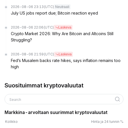
2026-08-06 23:13
(UTC)
Neutraali
July US jobs report due; Bitcoin reaction eyed
2026-08-06 22:06
(UTC)
Laskeva
Crypto Market 2026: Why Are Bitcoin and Altcoins Still
Struggling?
2026-08-06 21:59
(UTC)
Laskeva
Fed’s Musalem backs rate hikes, says inflation remains too
high
Suosituimmat kryptovaluutat
Search
Markkina-arvoltaan suurimmat kryptovaluutat
Kolikko
Hinta ja 24 tunnin %