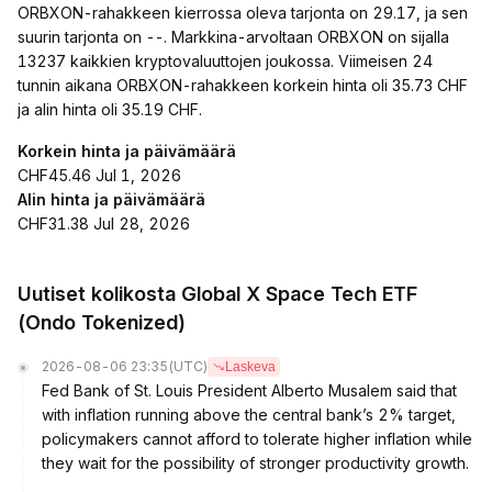
ORBXON-rahakkeen kierrossa oleva tarjonta on 29.17, ja sen
suurin tarjonta on --. Markkina-arvoltaan ORBXON on sijalla
13237 kaikkien kryptovaluuttojen joukossa. Viimeisen 24
tunnin aikana ORBXON-rahakkeen korkein hinta oli 35.73 CHF
ja alin hinta oli 35.19 CHF.
Korkein hinta ja päivämäärä
CHF45.46 Jul 1, 2026
Alin hinta ja päivämäärä
CHF31.38 Jul 28, 2026
Uutiset kolikosta Global X Space Tech ETF
(Ondo Tokenized)
2026-08-06 23:35
(UTC)
Laskeva
Fed Bank of St. Louis President Alberto Musalem said that
with inflation running above the central bank’s 2% target,
policymakers cannot afford to tolerate higher inflation while
they wait for the possibility of stronger productivity growth.