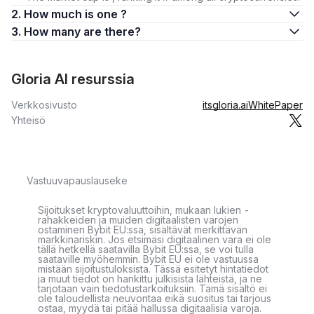
2. How much is one ?
3. How many are there?
Gloria AI resurssia
Verkkosivusto
itsgloria.ai
WhitePaper
Yhteisö
Vastuuvapauslauseke
Sijoitukset kryptovaluuttoihin, mukaan lukien -
rahakkeiden ja muiden digitaalisten varojen
ostaminen Bybit EU:ssa, sisältävät merkittävän
markkinariskin. Jos etsimäsi digitaalinen vara ei ole
tällä hetkellä saatavilla Bybit EU:ssa, se voi tulla
saataville myöhemmin. Bybit EU ei ole vastuussa
mistään sijoitustuloksista. Tässä esitetyt hintatiedot
ja muut tiedot on hankittu julkisista lähteistä, ja ne
tarjotaan vain tiedotustarkoituksiin. Tämä sisältö ei
ole taloudellista neuvontaa eikä suositus tai tarjous
ostaa, myydä tai pitää hallussa digitaalisia varoja.