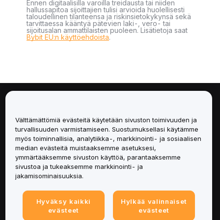
Ennen digitaalisilla varoilla treidausta tai niiden
hallussapitoa sijoittajien tulisi arvioida huolellisesti
taloudellinen tilanteensa ja riskinsietokykynsä sekä
tarvittaessa kääntyä pätevien laki-, vero- tai
sijoitusalan ammattilaisten puoleen. Lisätietoja saat
Bybit EU:n käyttöehdoista
.
Tietoa
Välttämättömiä evästeitä käytetään sivuston toimivuuden ja
Palvelut
turvallisuuden varmistamiseen. Suostumuksellasi käytämme
myös toiminnallisia, analytiikka-, markkinointi- ja sosiaalisen
median evästeitä muistaaksemme asetuksesi,
Tuki
ymmärtääksemme sivuston käyttöä, parantaaksemme
sivustoa ja tukeaksemme markkinointi- ja
Tuotteet
jakamisominaisuuksia.
Lakiasiat
Hyväksy kaikki
Hylkää valinnaiset
evästeet
evästeet