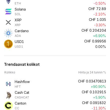
-0.50%
ETH
CHF
72.89
Solana
-2.10%
SOL
CHF
1.035
XRP
-3.30%
XRP
CHF
0.204204
Cardano
+6.90%
ADA
CHF
0.99956
USD1
0.00%
USD1
Trendaavat kolikot
Kolikko
Hinta ja 24 tunnin %
CHF
0.03470813
Hashflow
+90.90%
HFT
CHF
0.102915
Cash Cat
+5.90%
CASHCAT
CHF
0.091832
Canton
-11.30%
CC