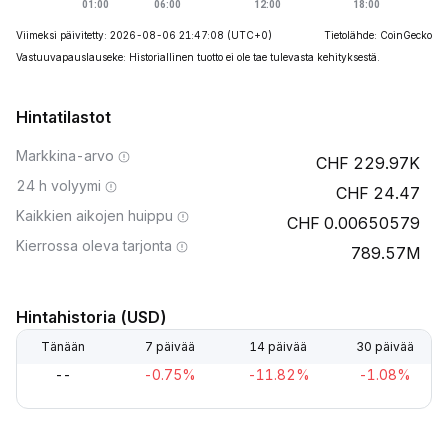
Viimeksi päivitetty: 2026-08-06 21:47:08
(UTC+0)
Tietolähde: CoinGecko
Vastuuvapauslauseke: Historiallinen tuotto ei ole tae tulevasta kehityksestä.
Hintatilastot
Markkina-arvo
229.97K
24 h volyymi
24.47
Kaikkien aikojen huippu
0.00650579
Kierrossa oleva tarjonta
789.57M
Hintahistoria (USD)
Tänään
7 päivää
14 päivää
30 päivää
--
-0.75%
-11.82%
-1.08%