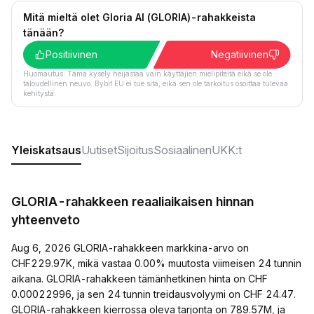
Mitä mieltä olet Gloria AI (GLORIA)-rahakkeista
tänään?
Positiivinen
Negatiivinen
Huomautus: Tämä kysely heijastaa vain käyttäjien mielipiteitä eikä se ole
taloudellinen neuvo. Bybit EU ei tue sitä, eikä sen ole tarkoitus osoittaa tulevaa
kehitystä.
Yleiskatsaus
Uutiset
Sijoitus
Sosiaalinen
UKK:t
GLORIA-rahakkeen reaaliaikaisen hinnan
yhteenveto
Aug 6, 2026 GLORIA-rahakkeen markkina-arvo on
CHF229.97K, mikä vastaa 0.00% muutosta viimeisen 24 tunnin
aikana. GLORIA-rahakkeen tämänhetkinen hinta on CHF
0.00022996, ja sen 24 tunnin treidausvolyymi on CHF 24.47.
GLORIA-rahakkeen kierrossa oleva tarjonta on 789.57M, ja