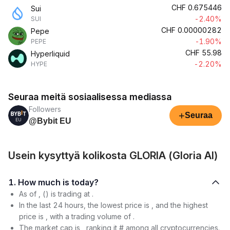
CHF
0.675446
Sui
-2.40%
SUI
CHF
0.00000282
Pepe
-1.90%
PEPE
CHF
55.98
Hyperliquid
-2.20%
HYPE
Seuraa meitä sosiaalisessa mediassa
Followers
+
Seuraa
@Bybit EU
Usein kysyttyä kolikosta GLORIA (Gloria AI)
1. How much is today?
As of , () is trading at .
In the last 24 hours, the lowest price is , and the highest
price is , with a trading volume of .
The market cap is , ranking it # among all cryptocurrencies.