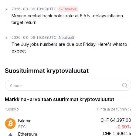
2026-08-06 19:09
(UTC)
Laskeva
Mexico central bank holds rate at 6.5%, delays inflation
target return
2026-08-06 19:03
(UTC)
Neutraali
The July jobs numbers are due out Friday. Here's what to
expect
Suosituimmat kryptovaluutat
Search
Markkina-arvoltaan suurimmat kryptovaluutat
Kolikko
Hinta ja 24 tunnin %
CHF
64,397.00
Bitcoin
-0.60%
BTC
CHF
1,906.15
Ethereum