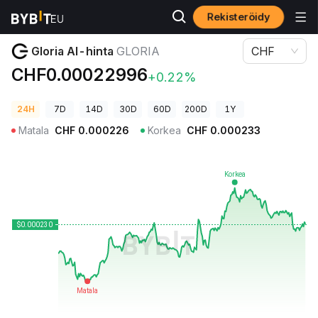
Rekisteröidy
Kryptohinnat
Gloria AI-hinta GLORIA
Gloria AI-hinta
GLORIA
CHF
CHF0.00022996
+0.22%
24H
7D
14D
30D
60D
200D
1Y
Matala
CHF
0.000226
Korkea
CHF
0.000233