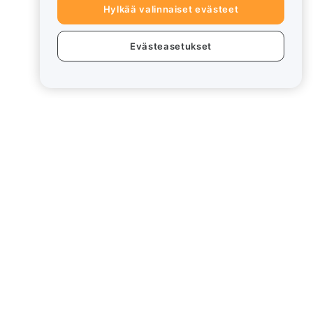
Hylkää valinnaiset evästeet
Evästeasetukset
eet
Lakiasiat
Eturistiriitapolitiikka
Yhteenveto säilytys- ja
hallinnointikäytännöstä
rd
ESG-tiedot
Crypto-Asset White Papers