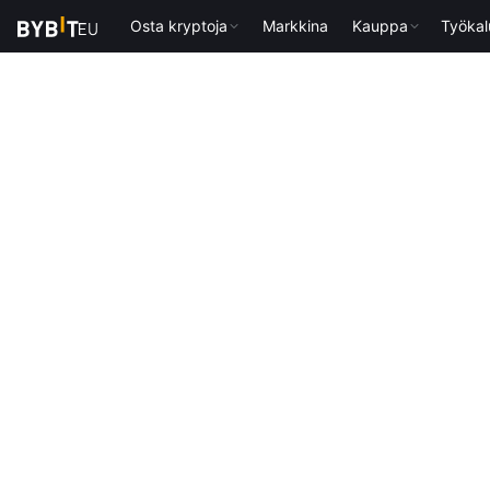
Osta kryptoja
Markkina
Kauppa
Työkal