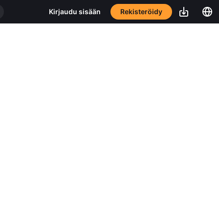
Rekisteröidy
Kirjaudu sisään