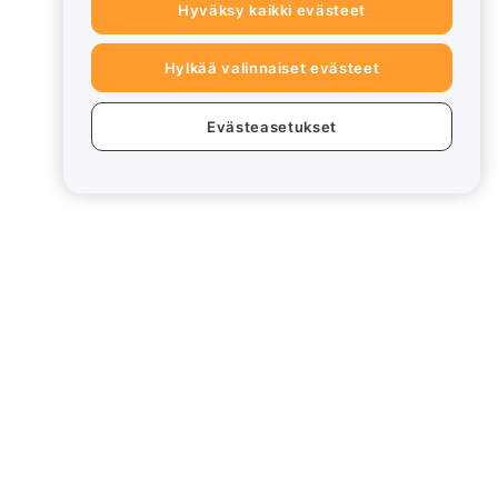
Hyväksy kaikki evästeet
Hylkää valinnaiset evästeet
Evästeasetukset
eet
Lakiasiat
Eturistiriitapolitiikka
Yhteenveto säilytys- ja
hallinnointikäytännöstä
rd
ESG-tiedot