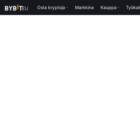
Osta kryptoja
Markkina
Kauppa
Työkal