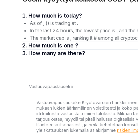
1. How much is today?
As of , () is trading at .
In the last 24 hours, the lowest price is , and the 
The market cap is , ranking it # among all cryptoc
2. How much is one ?
3. How many are there?
Vastuuvapauslauseke
Vastuuvapauslauseke Kryptovarojen hankkiminen kr
mukaan lukien äärimmäinen volatiliteetti ja koko
irti kaikesta vastuusta toimien tuloksista. Mikään tä
tarjous ostaa, myydä tai pitää hallussa digitaalisia 
tilanteensa itsenäisesti, ja heitä kehotetaan kons
yleiskatsauksen lukemalla asiakirjamme
riskien il