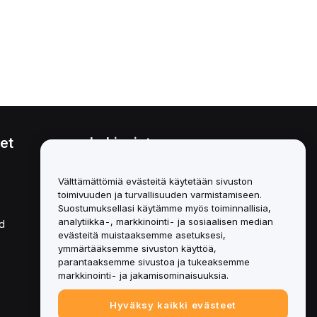
et
Lakiasiat
Eturistiriitapolitiikka
Välttämättömiä evästeitä käytetään sivuston
toimivuuden ja turvallisuuden varmistamiseen.
Yhteenveto säilytys- ja
hallinnointikäytännöstä
Suostumuksellasi käytämme myös toiminnallisia,
analytiikka-, markkinointi- ja sosiaalisen median
d
ESG-tiedot
evästeitä muistaaksemme asetuksesi,
ymmärtääksemme sivuston käyttöä,
Crypto-Asset White Papers
parantaaksemme sivustoa ja tukeaksemme
markkinointi- ja jakamisominaisuuksia.
Hyväksy kaikki evästeet