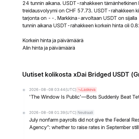
24 tunnin aikana. USDT-rahakkeen tämänhetkinen h
treidausvolyymi on CHF 57.73. USDT-rahakkeen kier
tarjonta on --. Markkina-arvoltaan USDT on sijalla 
tunnin aikana USDT-rahakkeen korkein hinta oli 0.
Korkein hinta ja päivämäärä
Alin hinta ja päivämäärä
Uutiset kolikosta xDai Bridged USDT (G
2026-08-08 03:44
(UTC)
Laskeva
'The Window Is Public'—Bots Suddenly Beat Teth
2026-08-08 01:39
(UTC)
Neutraali
July nonfarm payrolls did not give the Federal 
Agency”: whether to raise rates in September still