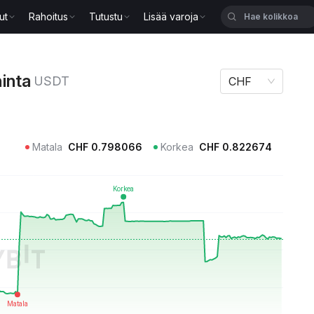
ut
Rahoitus
Tutustu
Lisää varoja
DT
inta
USDT
CHF
Matala
CHF
0.798066
Korkea
CHF
0.822674