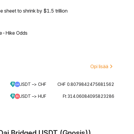
sheet to shrink by $1.5 trillion
ate-Hike Odds
Opi lisää
USDT –> CHF
CHF 0.8079842475681562
USDT –> HUF
Ft 314.06084095823286
Dai Bridged USDT (Gnosis))