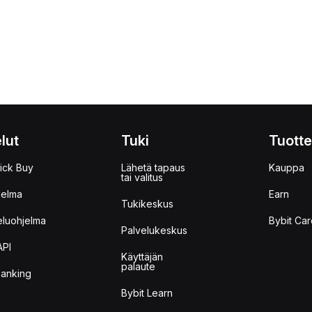
lut
Tuki
Tuotte
ick Buy
Lähetä tapaus
Kauppa
tai valitus
jelma
Earn
Tukikeskus
eluohjelma
Bybit Car
Palvelukeskus
API
Käyttäjän
palaute
anking
Bybit Learn