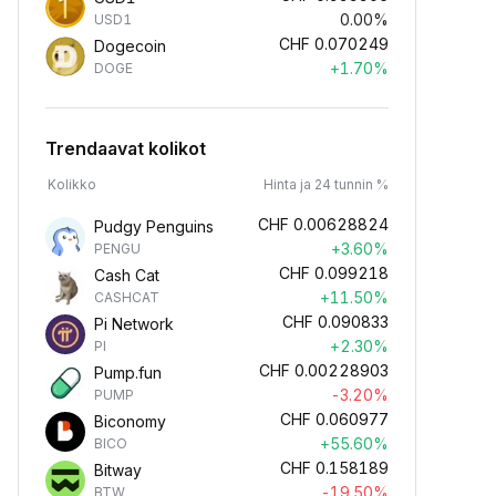
0.00%
USD1
CHF
0.070249
Dogecoin
+1.70%
DOGE
Trendaavat kolikot
Kolikko
Hinta ja 24 tunnin %
CHF
0.00628824
Pudgy Penguins
+3.60%
PENGU
CHF
0.099218
Cash Cat
+11.50%
CASHCAT
CHF
0.090833
Pi Network
+2.30%
PI
CHF
0.00228903
Pump.fun
-3.20%
PUMP
CHF
0.060977
Biconomy
+55.60%
BICO
CHF
0.158189
Bitway
-19.50%
BTW