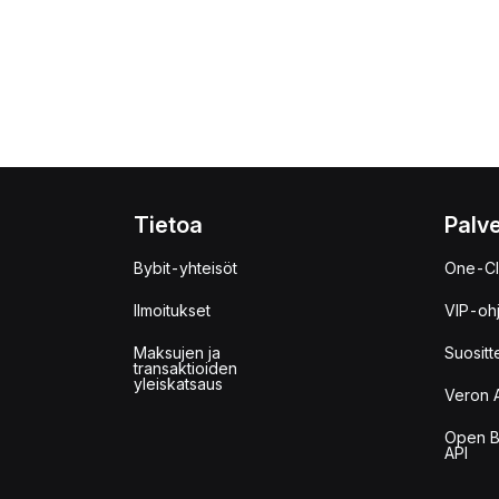
Tietoa
Palve
Bybit-yhteisöt
One-Cl
Ilmoitukset
VIP-oh
Maksujen ja
Suositt
transaktioiden
yleiskatsaus
Veron 
Open B
API