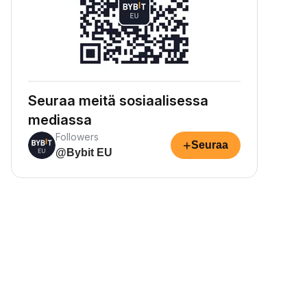
Seuraa meitä sosiaalisessa
mediassa
Followers
+
Seuraa
@Bybit EU