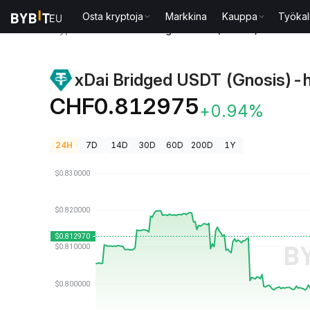
Osta kryptoja
Markkina
Kauppa
Työkal
Kryptohinnat
xDai Bridged USDT (Gnosis)-hinta US
xDai Bridged USDT (Gnosis)-h
CHF0.812975
+0.94%
24H
7D
14D
30D
60D
200D
1Y