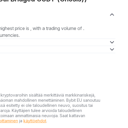
highest price is , with a trading volume of .
urrencies.
yptovaroihin sisältää merkittäviä markkinariskejä,
 pääoman mahdollinen menettäminen. Bybit EU sanoutuu
ssä esitetty ei ole taloudellinen neuvo, suositus tai
varoja. Käyttäjien tulee arvioida taloudellinen
ultoimaan ammattimaisia neuvojia. Saat kattavan
moittaminen
ja
käyttöehdot
.