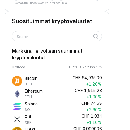
Huomautus: tiedot ovat vain viitteellisiä.
Suosituimmat kryptovaluutat
Search
Markkina-arvoltaan suurimmat
kryptovaluutat
Kolikko
Hinta ja 24 tunnin %
CHF
64,935.00
Bitcoin
+1.20%
BTC
CHF
1,915.23
Ethereum
+1.00%
ETH
CHF
74.68
Solana
+2.60%
SOL
CHF
1.034
XRP
+1.10%
XRP
CHF
0.999906
USD1