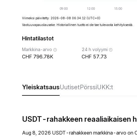
Viimeksi päivitetty: 2026-08-08 06:34:12
(UTC+0)
Vastuuvapauslauseke: Historiallinen tuotto ei ole tae tulevasta kehityksestä.
Hintatilastot
Markkina-arvo
24 h volyymi
796.78K
57.73
Yleiskatsaus
Uutiset
Pörssi
UKK:t
USDT-rahakkeen reaaliaikaisen h
Aug 8, 2026 USDT-rahakkeen markkina-arvo on C