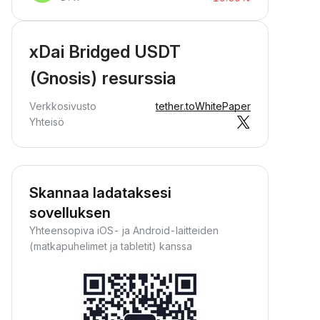
xDai Bridged USDT
(Gnosis) resurssia
Verkkosivusto
tether.to
WhitePaper
Yhteisö
Skannaa ladataksesi
sovelluksen
Yhteensopiva iOS- ja Android-laitteiden
(matkapuhelimet ja tabletit) kanssa