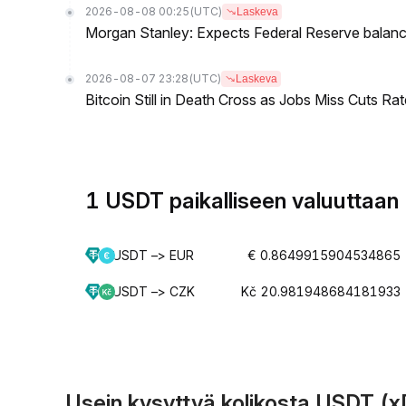
2026-08-08 00:25
(UTC)
Laskeva
Morgan Stanley: Expects Federal Reserve balance 
2026-08-07 23:28
(UTC)
Laskeva
Bitcoin Still in Death Cross as Jobs Miss Cuts R
1 USDT paikalliseen valuuttaan
USDT –> EUR
€ 0.8649915904534865
USDT –> CZK
Kč 20.981948684181933
Usein kysyttyä kolikosta USDT (x