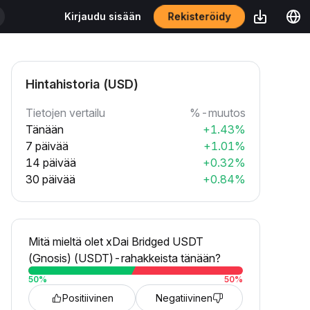
Rekisteröidy
Kirjaudu sisään
Hintahistoria (USD)
Tietojen vertailu
%-muutos
Tänään
+1.43%
7 päivää
+1.01%
14 päivää
+0.32%
30 päivää
+0.84%
Mitä mieltä olet xDai Bridged USDT
(Gnosis) (USDT)-rahakkeista tänään?
50
%
50
%
Positiivinen
Negatiivinen