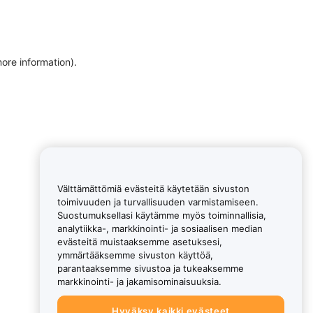
more information)
.
Välttämättömiä evästeitä käytetään sivuston
toimivuuden ja turvallisuuden varmistamiseen.
Suostumuksellasi käytämme myös toiminnallisia,
analytiikka-, markkinointi- ja sosiaalisen median
evästeitä muistaaksemme asetuksesi,
ymmärtääksemme sivuston käyttöä,
parantaaksemme sivustoa ja tukeaksemme
markkinointi- ja jakamisominaisuuksia.
Hyväksy kaikki evästeet