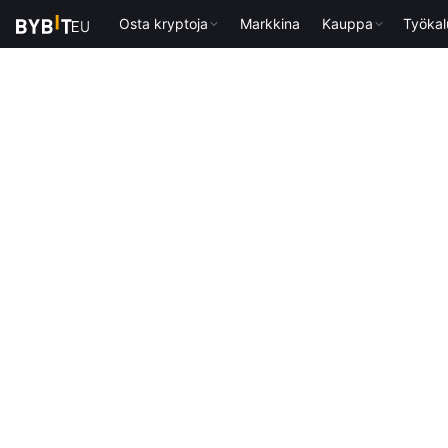
Osta kryptoja
Markkina
Kauppa
Työkal