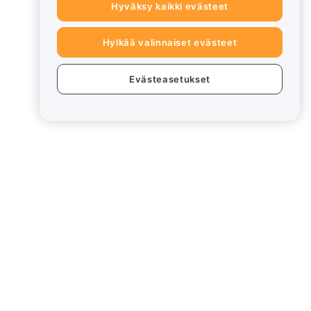
Hyväksy kaikki evästeet
Hylkää valinnaiset evästeet
Evästeasetukset
eet
Lakiasiat
Eturistiriitapolitiikka
Yhteenveto säilytys- ja
hallinnointikäytännöstä
rd
ESG-tiedot