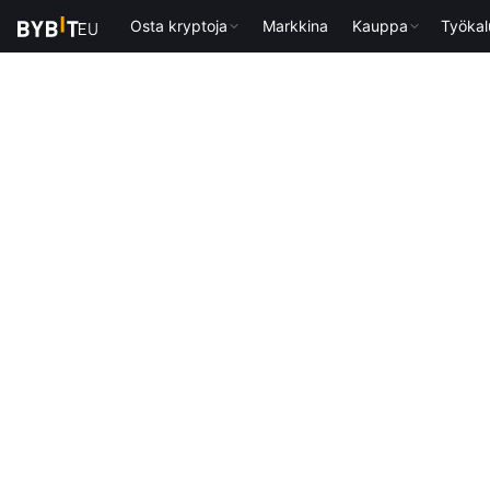
Osta kryptoja
Markkina
Kauppa
Työkal