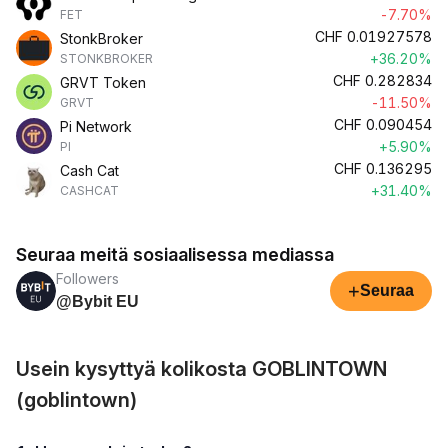
-7.70%
FET
CHF
0.01927578
StonkBroker
+36.20%
STONKBROKER
CHF
0.282834
GRVT Token
-11.50%
GRVT
CHF
0.090454
Pi Network
+5.90%
PI
CHF
0.136295
Cash Cat
+31.40%
CASHCAT
Seuraa meitä sosiaalisessa mediassa
Followers
+
Seuraa
@Bybit EU
Usein kysyttyä kolikosta GOBLINTOWN
(goblintown)