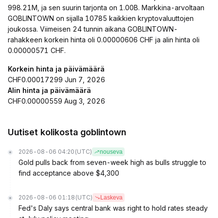
998.21M, ja sen suurin tarjonta on 1.00B. Markkina-arvoltaan
GOBLINTOWN on sijalla 10785 kaikkien kryptovaluuttojen
joukossa. Viimeisen 24 tunnin aikana GOBLINTOWN-
rahakkeen korkein hinta oli 0.00000606 CHF ja alin hinta oli
0.00000571 CHF.
Korkein hinta ja päivämäärä
CHF0.00017299 Jun 7, 2026
Alin hinta ja päivämäärä
CHF0.00000559 Aug 3, 2026
Uutiset kolikosta goblintown
2026-08-06 04:20
(UTC)
nouseva
Gold pulls back from seven-week high as bulls struggle to
find acceptance above $4,300
2026-08-06 01:18
(UTC)
Laskeva
Fed's Daly says central bank was right to hold rates steady