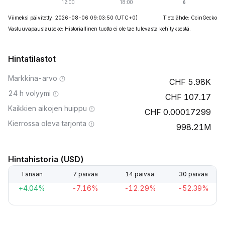
Viimeksi päivitetty: 2026-08-06 09:03:50
(UTC+0)
Tietolähde: CoinGecko
Vastuuvapauslauseke: Historiallinen tuotto ei ole tae tulevasta kehityksestä.
Hintatilastot
Markkina-arvo
5.98K
24 h volyymi
107.17
Kaikkien aikojen huippu
0.00017299
Kierrossa oleva tarjonta
998.21M
Hintahistoria (USD)
Tänään
7 päivää
14 päivää
30 päivää
+4.04%
-7.16%
-12.29%
-52.39%