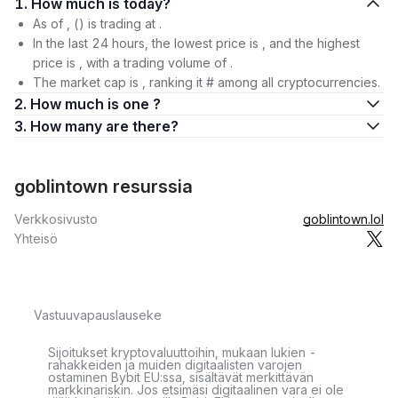
1. How much is today?
As of , () is trading at .
In the last 24 hours, the lowest price is , and the highest
price is , with a trading volume of .
The market cap is , ranking it # among all cryptocurrencies.
2. How much is one ?
3. How many are there?
goblintown resurssia
Verkkosivusto
goblintown.lol
Yhteisö
Vastuuvapauslauseke
Sijoitukset kryptovaluuttoihin, mukaan lukien -
rahakkeiden ja muiden digitaalisten varojen
ostaminen Bybit EU:ssa, sisältävät merkittävän
markkinariskin. Jos etsimäsi digitaalinen vara ei ole