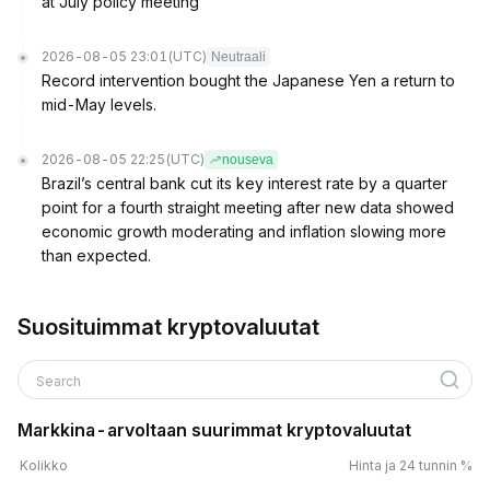
at July policy meeting
2026-08-05 23:01
(UTC)
Neutraali
Record intervention bought the Japanese Yen a return to
mid-May levels.
2026-08-05 22:25
(UTC)
nouseva
Brazil’s central bank cut its key interest rate by a quarter
point for a fourth straight meeting after new data showed
economic growth moderating and inflation slowing more
than expected.
Suosituimmat kryptovaluutat
Search
Markkina-arvoltaan suurimmat kryptovaluutat
Kolikko
Hinta ja 24 tunnin %