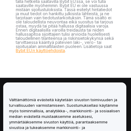
tällä hetkellä saatavilla Bybit EU:ssa, se voi tulla
saataville myöhemmin. Bybit EU ei ole vastuussa
mistään sijoitustuloksista. Tässä esitetyt hintatiedot
ja muut tiedot on hankittu julkisista lähteistä, ja ne
tarjotaan vain tiedotustarkoituksiin. Tämä sisältö ei
ole taloudellista neuvontaa eikä suositus tai tarjous
ostaa, myydä tai pitää hallussa digitaalisia varoja.
Ennen digitaalisilla varoilla treidausta tai niiden
hallussapitoa sijoittajien tulisi arvioida huolellisesti
taloudellinen tilanteensa ja riskinsietokykynsä sekä
tarvittaessa kääntyä pätevien laki-, vero- tai
sijoitusalan ammattilaisten puoleen. Lisätietoja saat
Bybit EU:n käyttöehdoista
.
Tietoa
Välttämättömiä evästeitä käytetään sivuston toimivuuden ja
Palvelut
turvallisuuden varmistamiseen. Suostumuksellasi käytämme
myös toiminnallisia, analytiikka-, markkinointi- ja sosiaalisen
median evästeitä muistaaksemme asetuksesi,
Tuki
ymmärtääksemme sivuston käyttöä, parantaaksemme
sivustoa ja tukeaksemme markkinointi- ja