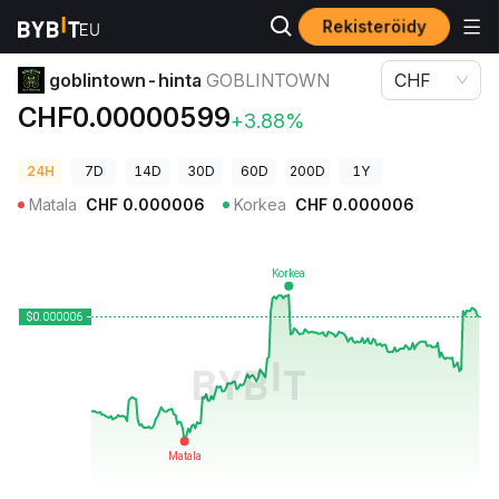
Rekisteröidy
Kryptohinnat
goblintown-hinta GOBLINTOWN
goblintown-hinta
GOBLINTOWN
CHF
CHF0.00000599
+3.88%
24H
7D
14D
30D
60D
200D
1Y
Matala
CHF
0.000006
Korkea
CHF
0.000006