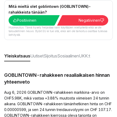
Mitä mieltä olet goblintown (GOBLINTOWN)-
rahakkeista tänään?
Positiivinen
Negatiivinen
Huomautus: Tämä kysely heijastaa vain käyttäjien mielipiteitä eikä se ole
taloudellinen neuvo. Bybit EU ei tue sitä, eikä sen ole tarkoitus osoittaa tulevaa
kehitystä.
Yleiskatsaus
Uutiset
Sijoitus
Sosiaalinen
UKK:t
GOBLINTOWN-rahakkeen reaaliaikaisen hinnan
yhteenveto
Aug 6, 2026 GOBLINTOWN-rahakkeen markkina-arvo on
CHF5.98K, mikä vastaa +3.88% muutosta viimeisen 24 tunnin
aikana. GOBLINTOWN-rahakkeen tämänhetkinen hinta on CHF
0.00000599, ja sen 24 tunnin treidausvolyymi on CHF 107.17.
GOBLINTOWN-rahakkeen kierrossa oleva tarjonta on