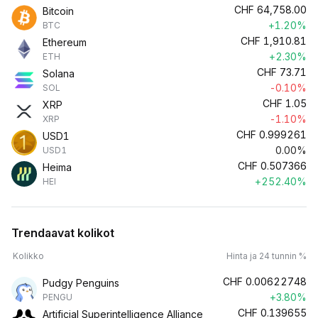
CHF
64,758.00
Bitcoin
+1.20%
BTC
CHF
1,910.81
Ethereum
+2.30%
ETH
CHF
73.71
Solana
-0.10%
SOL
CHF
1.05
XRP
-1.10%
XRP
CHF
0.999261
USD1
0.00%
USD1
CHF
0.507366
Heima
+252.40%
HEI
Trendaavat kolikot
Kolikko
Hinta ja 24 tunnin %
CHF
0.00622748
Pudgy Penguins
+3.80%
PENGU
CHF
0.139655
Artificial Superintelligence Alliance