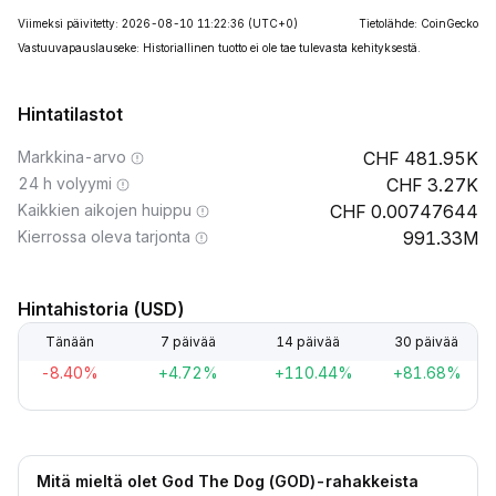
Viimeksi päivitetty: 2026-08-10 11:22:36
(UTC+0)
Tietolähde: CoinGecko
Vastuuvapauslauseke: Historiallinen tuotto ei ole tae tulevasta kehityksestä.
Hintatilastot
Markkina-arvo
481.95K
24 h volyymi
3.27K
Kaikkien aikojen huippu
0.00747644
Kierrossa oleva tarjonta
991.33M
Hintahistoria (USD)
Tänään
7 päivää
14 päivää
30 päivää
-8.40%
+4.72%
+110.44%
+81.68%
Mitä mieltä olet God The Dog (GOD)-rahakkeista