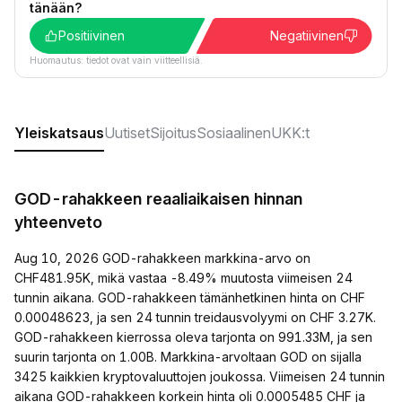
tänään?
Positiivinen
Negatiivinen
Huomautus: tiedot ovat vain viitteellisiä.
Yleiskatsaus
Uutiset
Sijoitus
Sosiaalinen
UKK:t
GOD-rahakkeen reaaliaikaisen hinnan
yhteenveto
Aug 10, 2026 GOD-rahakkeen markkina-arvo on
CHF481.95K, mikä vastaa -8.49% muutosta viimeisen 24
tunnin aikana. GOD-rahakkeen tämänhetkinen hinta on CHF
0.00048623, ja sen 24 tunnin treidausvolyymi on CHF 3.27K.
GOD-rahakkeen kierrossa oleva tarjonta on 991.33M, ja sen
suurin tarjonta on 1.00B. Markkina-arvoltaan GOD on sijalla
3425 kaikkien kryptovaluuttojen joukossa. Viimeisen 24 tunnin
aikana GOD-rahakkeen korkein hinta oli 0.0005485 CHF ja