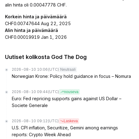
alin hinta oli 0.00047778 CHF.
Korkein hinta ja päivämäärä
CHF0.00747644 Aug 22, 2025
Alin hinta ja päivämäärä
CHF0.00019919 Jan 1, 2026
Uutiset kolikosta God The Dog
2026-08-10 10:06
(UTC)
Neutraali
Norwegian Krone: Policy hold guidance in focus – Nomura
2026-08-10 09:44
(UTC)
nouseva
Euro: Fed repricing supports gains against US Dollar –
Societe Generale
2026-08-10 09:12
(UTC)
Laskeva
U.S. CPI inflation, Securitize, Gemini among earnings
reports: Crypto Week Ahead