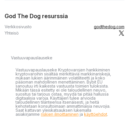
God The Dog resurssia
Verkkosivusto
godthedog.com
Yhteisö
Vastuuvapauslauseke
Vastuuvapauslauseke Kryptovarojen hankkiminen
kryptovaroihin sisältää merkittäviä markkinariskejä,
mukaan lukien äärimmäinen volatiliteetti ja koko
pääoman mahdollinen menettäminen. Bybit EU
sanoutuu irti kaikesta vastuusta toimien tuloksista.
Mikään tässä esitetty ei ole taloudellinen neuvo,
suositus tai tarjous ostaa, myydä tai pitää hallussa
digitaalisia varoja. Käyttäjien tulee arvioida
taloudellinen tilanteensa itsenäisesti, ja heitä
kehotetaan konsultoimaan ammattimaisia neuvojia.
Saat kattavan yleiskatsauksen lukemalla
asiakirjamme
riskien ilmoittaminen
ja
käyttöehdot
.