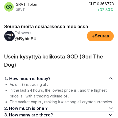
CHF
0.366773
GRVT Token
+32.80%
GRVT
Seuraa meitä sosiaalisessa mediassa
Followers
+
Seuraa
@Bybit EU
Usein kysyttyä kolikosta GOD (God The
Dog)
1. How much is today?
As of , () is trading at .
In the last 24 hours, the lowest price is , and the highest
price is , with a trading volume of .
The market cap is , ranking it # among all cryptocurrencies.
2. How much is one ?
3. How many are there?