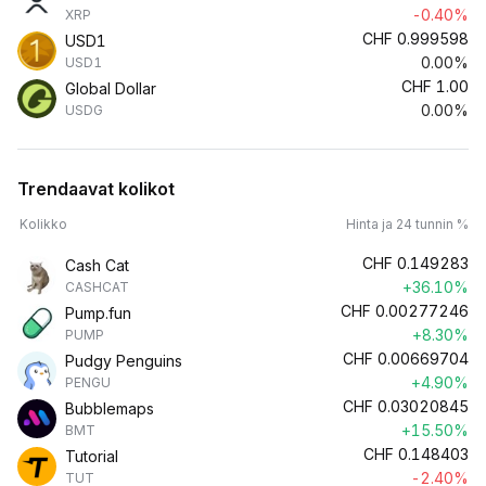
-0.40%
XRP
CHF
0.999598
USD1
0.00%
USD1
CHF
1.00
Global Dollar
0.00%
USDG
Trendaavat kolikot
Kolikko
Hinta ja 24 tunnin %
CHF
0.149283
Cash Cat
+36.10%
CASHCAT
CHF
0.00277246
Pump.fun
+8.30%
PUMP
CHF
0.00669704
Pudgy Penguins
+4.90%
PENGU
CHF
0.03020845
Bubblemaps
+15.50%
BMT
CHF
0.148403
Tutorial
-2.40%
TUT