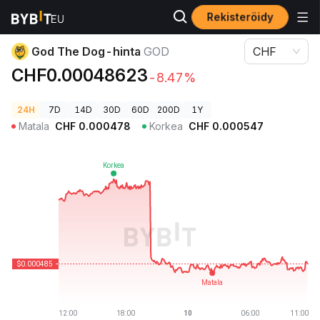
Rekisteröidy
Kryptohinnat
God The Dog-hinta GOD
God The Dog-hinta
GOD
CHF
CHF0.00048623
-8.47%
24H
7D
14D
30D
60D
200D
1Y
Matala
CHF
0.000478
Korkea
CHF
0.000547