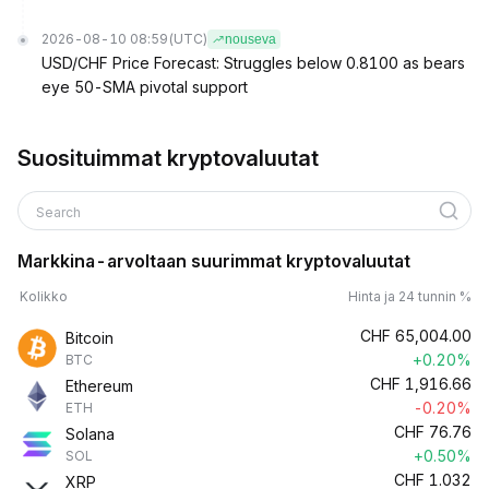
2026-08-10 08:59
(UTC)
nouseva
USD/CHF Price Forecast: Struggles below 0.8100 as bears
eye 50-SMA pivotal support
Suosituimmat kryptovaluutat
Search
Markkina-arvoltaan suurimmat kryptovaluutat
Kolikko
Hinta ja 24 tunnin %
CHF
65,004.00
Bitcoin
+0.20%
BTC
CHF
1,916.66
Ethereum
-0.20%
ETH
CHF
76.76
Solana
+0.50%
SOL
CHF
1.032
XRP