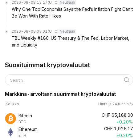
2026-08-08 13:17
(UTC)
Neutraali
Why One Top Economist Says the Fed’s Inflation Fight Can’t
Be Won With Rate Hikes
2026-08-08 03:01
(UTC)
Neutraali
TBL Weekly #180: US Treasury & The Fed, Labor Market,
and Liquidity
Suosituimmat kryptovaluutat
Search
Markkina-arvoltaan suurimmat kryptovaluutat
Kolikko
Hinta ja 24 tunnin %
CHF
65,188.00
Bitcoin
+0.20%
BTC
CHF
1,925.17
Ethereum
+0.20%
ETH