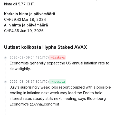
hinta oli 5.77 CHF.
Korkein hinta ja päivämäärä
CHF59.43 Mar 18, 2024
Alin hinta ja päivämäärä
CHF4.85 Jun 19, 2026
Uutiset kolikosta Hypha Staked AVAX
2026-08-09 04:48
(UTC)
Laskeva
Economists generally expect the US annual inflation rate to
slow slightly.
2026-08-08 17:30
(UTC)
nouseva
July’s surprisingly weak jobs report coupled with a possible
cooling in inflation next week may lead the Fed to hold
interest rates steady at its next meeting, says Bloomberg
Economic’s @AnnaEconomist