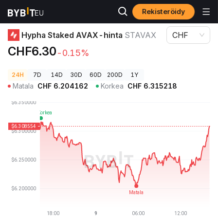
Rekisteröidy
Kryptohinnat
Hypha Staked AVAX-hinta STAVAX
Hypha Staked AVAX-hinta
STAVAX
CHF
CHF6.30
-0.15%
24H
7D
14D
30D
60D
200D
1Y
Matala
CHF
6.204162
Korkea
CHF
6.315218