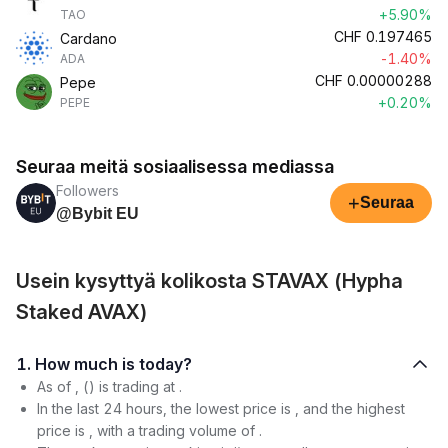
+5.90%
TAO
CHF
0.197465
Cardano
-1.40%
ADA
CHF
0.00000288
Pepe
+0.20%
PEPE
Seuraa meitä sosiaalisessa mediassa
Followers
+
Seuraa
@Bybit EU
Usein kysyttyä kolikosta STAVAX (Hypha
Staked AVAX)
1. How much is today?
As of , () is trading at .
In the last 24 hours, the lowest price is , and the highest
price is , with a trading volume of .