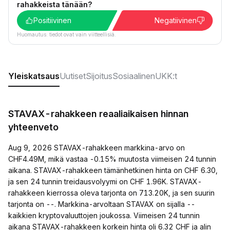
rahakkeista tänään?
Positiivinen
Negatiivinen
Huomautus: tiedot ovat vain viitteellisiä.
Yleiskatsaus
Uutiset
Sijoitus
Sosiaalinen
UKK:t
STAVAX-rahakkeen reaaliaikaisen hinnan
yhteenveto
Aug 9, 2026 STAVAX-rahakkeen markkina-arvo on
CHF4.49M, mikä vastaa -0.15% muutosta viimeisen 24 tunnin
aikana. STAVAX-rahakkeen tämänhetkinen hinta on CHF 6.30,
ja sen 24 tunnin treidausvolyymi on CHF 1.96K. STAVAX-
rahakkeen kierrossa oleva tarjonta on 713.20K, ja sen suurin
tarjonta on --. Markkina-arvoltaan STAVAX on sijalla --
kaikkien kryptovaluuttojen joukossa. Viimeisen 24 tunnin
aikana STAVAX-rahakkeen korkein hinta oli 6.32 CHF ja alin