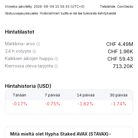
Viimeksi päivitetty: 2026-08-09 15:56:55
(UTC+0)
Tietolähde: CoinGecko
Vastuuvapauslauseke: Historiallinen tuotto ei ole tae tulevasta kehityksestä.
Hintatilastot
Markkina-arvo
4.49M
24 h volyymi
1.96K
Kaikkien aikojen huippu
59.43
Kierrossa oleva tarjonta
713.20K
Hintahistoria (USD)
Tänään
7 päivää
14 päivää
30 päivää
-0.17%
-0.75%
-1.82%
-1.74%
Mitä mieltä olet Hypha Staked AVAX (STAVAX)-