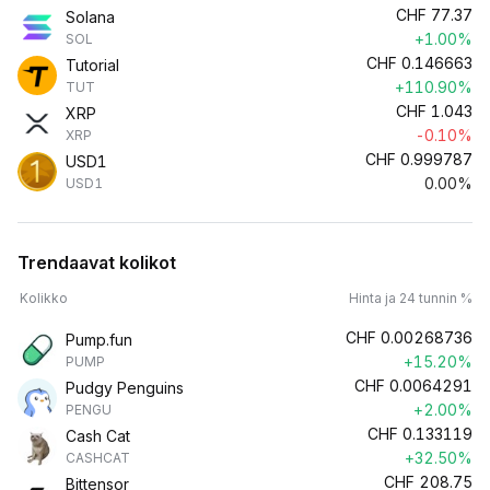
CHF
77.37
Solana
+1.00%
SOL
CHF
0.146663
Tutorial
+110.90%
TUT
CHF
1.043
XRP
-0.10%
XRP
CHF
0.999787
USD1
0.00%
USD1
Trendaavat kolikot
Kolikko
Hinta ja 24 tunnin %
CHF
0.00268736
Pump.fun
+15.20%
PUMP
CHF
0.0064291
Pudgy Penguins
+2.00%
PENGU
CHF
0.133119
Cash Cat
+32.50%
CASHCAT
CHF
208.75
Bittensor