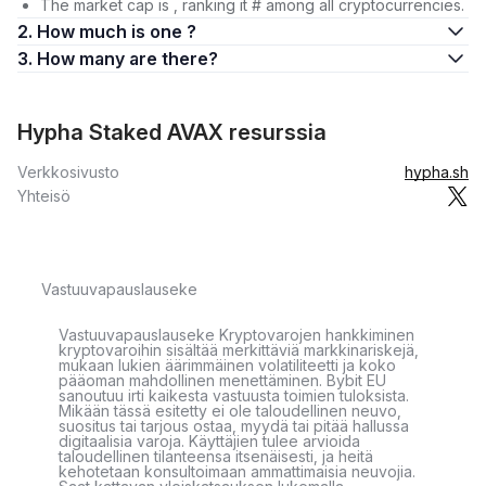
The market cap is , ranking it # among all cryptocurrencies.
2. How much is one ?
3. How many are there?
Hypha Staked AVAX resurssia
Verkkosivusto
hypha.sh
Yhteisö
Vastuuvapauslauseke
Vastuuvapauslauseke Kryptovarojen hankkiminen
kryptovaroihin sisältää merkittäviä markkinariskejä,
mukaan lukien äärimmäinen volatiliteetti ja koko
pääoman mahdollinen menettäminen. Bybit EU
sanoutuu irti kaikesta vastuusta toimien tuloksista.
Mikään tässä esitetty ei ole taloudellinen neuvo,
suositus tai tarjous ostaa, myydä tai pitää hallussa
digitaalisia varoja. Käyttäjien tulee arvioida
taloudellinen tilanteensa itsenäisesti, ja heitä
kehotetaan konsultoimaan ammattimaisia neuvojia.