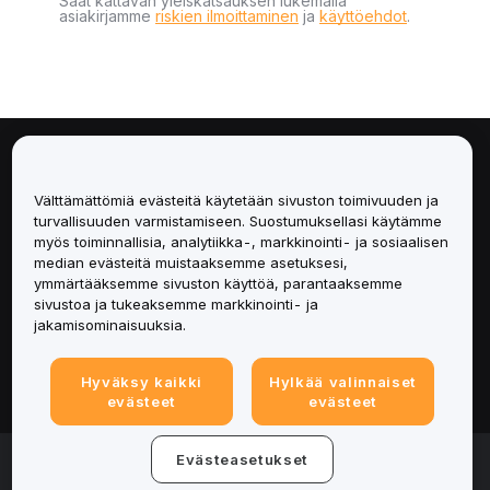
Saat kattavan yleiskatsauksen lukemalla
asiakirjamme
riskien ilmoittaminen
ja
käyttöehdot
.
Tietoa
Välttämättömiä evästeitä käytetään sivuston toimivuuden ja
Palvelut
turvallisuuden varmistamiseen. Suostumuksellasi käytämme
myös toiminnallisia, analytiikka-, markkinointi- ja sosiaalisen
median evästeitä muistaaksemme asetuksesi,
Tuki
ymmärtääksemme sivuston käyttöä, parantaaksemme
sivustoa ja tukeaksemme markkinointi- ja
Tuotteet
jakamisominaisuuksia.
Lakiasiat
Hyväksy kaikki
Hylkää valinnaiset
evästeet
evästeet
© 2025-2026 Bybit.eu. Kaikki oikeudet pidätetään.
Evästeasetukset