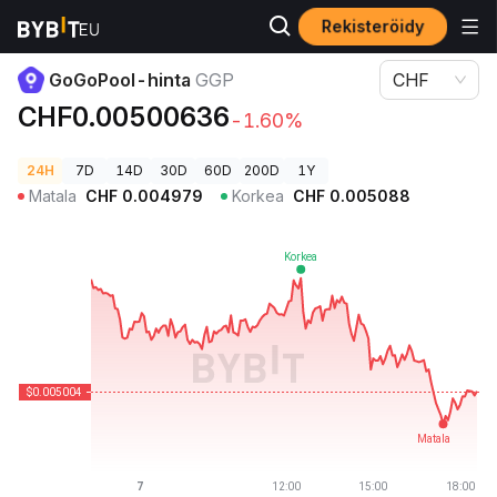
Rekisteröidy
Kryptohinnat
GoGoPool-hinta GGP
GoGoPool-hinta
GGP
CHF
CHF0.00500636
-1.60%
24H
7D
14D
30D
60D
200D
1Y
Matala
CHF
0.004979
Korkea
CHF
0.005088