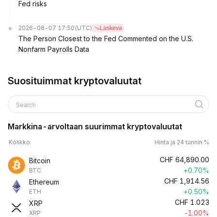
Fed risks
2026-08-07 17:50
(UTC)
Laskeva
The Person Closest to the Fed Commented on the U.S.
Nonfarm Payrolls Data
Suosituimmat kryptovaluutat
Search
Markkina-arvoltaan suurimmat kryptovaluutat
Kolikko
Hinta ja 24 tunnin %
CHF
64,890.00
Bitcoin
+0.70%
BTC
CHF
1,914.56
Ethereum
+0.50%
ETH
CHF
1.023
XRP
-1.00%
XRP