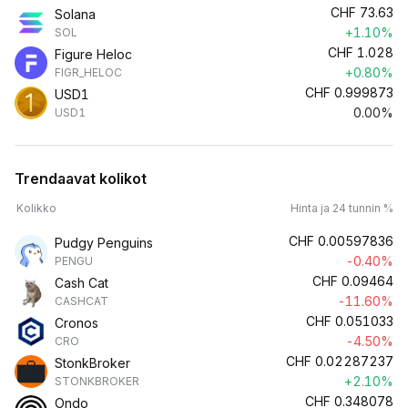
CHF
73.63
Solana
+1.10%
SOL
CHF
1.028
Figure Heloc
+0.80%
FIGR_HELOC
CHF
0.999873
USD1
0.00%
USD1
Trendaavat kolikot
Kolikko
Hinta ja 24 tunnin %
CHF
0.00597836
Pudgy Penguins
-0.40%
PENGU
CHF
0.09464
Cash Cat
-11.60%
CASHCAT
CHF
0.051033
Cronos
-4.50%
CRO
CHF
0.02287237
StonkBroker
+2.10%
STONKBROKER
CHF
0.348078
Ondo