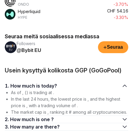
-3.70%
ONDO
CHF
54.16
Hyperliquid
-3.30%
HYPE
Seuraa meitä sosiaalisessa mediassa
Followers
+
Seuraa
@Bybit EU
Usein kysyttyä kolikosta GGP (GoGoPool)
1. How much is today?
As of , () is trading at .
In the last 24 hours, the lowest price is , and the highest
price is , with a trading volume of .
The market cap is , ranking it # among all cryptocurrencies.
2. How much is one ?
3. How many are there?