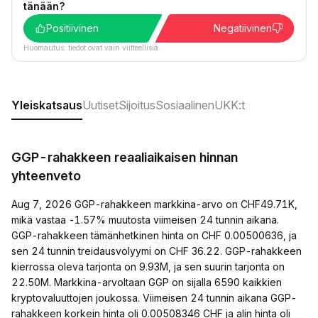
tänään?
Positiivinen
Negatiivinen
Huomautus: tiedot ovat vain viitteellisiä.
Yleiskatsaus
Uutiset
Sijoitus
Sosiaalinen
UKK:t
GGP-rahakkeen reaaliaikaisen hinnan
yhteenveto
Aug 7, 2026 GGP-rahakkeen markkina-arvo on CHF49.71K,
mikä vastaa -1.57% muutosta viimeisen 24 tunnin aikana.
GGP-rahakkeen tämänhetkinen hinta on CHF 0.00500636, ja
sen 24 tunnin treidausvolyymi on CHF 36.22. GGP-rahakkeen
kierrossa oleva tarjonta on 9.93M, ja sen suurin tarjonta on
22.50M. Markkina-arvoltaan GGP on sijalla 6590 kaikkien
kryptovaluuttojen joukossa. Viimeisen 24 tunnin aikana GGP-
rahakkeen korkein hinta oli 0.00508346 CHF ja alin hinta oli