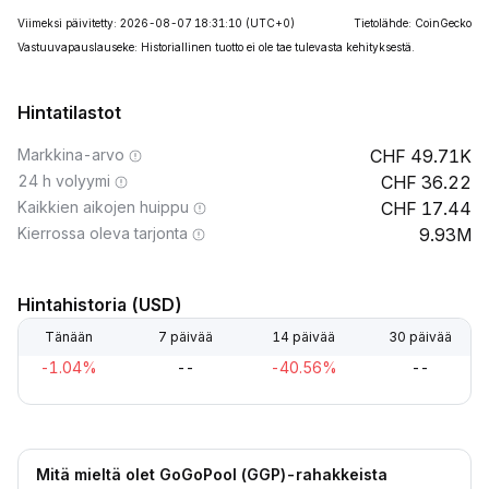
Viimeksi päivitetty: 2026-08-07 18:31:10
(UTC+0)
Tietolähde: CoinGecko
Vastuuvapauslauseke: Historiallinen tuotto ei ole tae tulevasta kehityksestä.
Hintatilastot
Markkina-arvo
49.71K
24 h volyymi
36.22
Kaikkien aikojen huippu
17.44
Kierrossa oleva tarjonta
9.93M
Hintahistoria (USD)
Tänään
7 päivää
14 päivää
30 päivää
-1.04%
--
-40.56%
--
Mitä mieltä olet GoGoPool (GGP)-rahakkeista