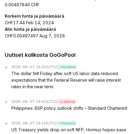
0.00497846 CHF.
Korkein hinta ja päivämäärä
CHF17.44 Feb 14, 2024
Alin hinta ja päivämäärä
CHF0.00497497 Aug 7, 2026
Uutiset kolikosta GoGoPool
2026-08-07 19:45
(UTC)
nouseva
The dollar fell Friday after soft US labor data reduced
expectations that the Federal Reserve will raise interest
rates in the near term.
2026-08-07 19:42
(UTC)
Laskeva
Philippines: BSP policy outlook shifts – Standard Chartered
2026-08-07 19:24
(UTC)
nouseva
US Treasury yields drop on soft NFP, Hormuz hopes ease