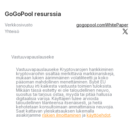
GoGoPool resurssia
Verkkosivusto
gogopool.com
WhitePaper
Yhteisö
Vastuuvapauslauseke
Vastuuvapauslauseke Kryptovarojen hankkiminen
kryptovaroihin sisältää merkittäviä markkinariskejä,
mukaan lukien äärimmäinen volatiliteetti ja koko
pääoman mahdollinen menettäminen. Bybit EU
sanoutuu irti kaikesta vastuusta toimien tuloksista.
Mikään tässä esitetty ei ole taloudellinen neuvo,
suositus tai tarjous ostaa, myydä tai pitää hallussa
digitaalisia varoja. Käyttäjien tulee arvioida
taloudellinen tilanteensa itsenäisesti, ja heitä
kehotetaan konsultoimaan ammattimaisia neuvojia.
Saat kattavan yleiskatsauksen lukemalla
asiakirjamme
riskien ilmoittaminen
ja
käyttöehdot
.