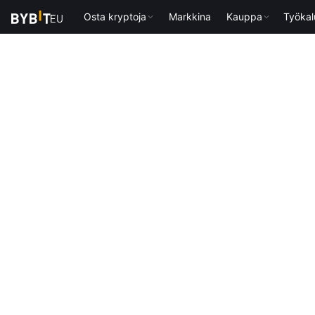
Osta kryptoja
Markkina
Kauppa
Työkal