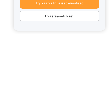
Hylkää valinnaiset evästeet
Evästeasetukset
eet
Lakiasiat
Eturistiriitapolitiikka
Yhteenveto säilytys- ja
hallinnointikäytännöstä
rd
ESG-tiedot
Crypto-Asset White Papers