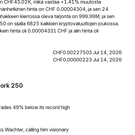
n CHF43.02K, mikä vastaa +1.41% muutosta
mänhetkinen hinta on CHF 0.00004304, ja sen 24
akkeen kierrossa oleva tarjonta on 999.99M, ja sen
0 on sijalla 6825 kaikkien kryptovaluuttojen joukossa.
n hinta oli 0.00004331 CHF ja alin hinta oli
CHF0.00227503 Jul 14, 2026
CHF0.00000223 Jul 14, 2026
work 250
rades 49% below its record high
s Wachter, calling him visionary