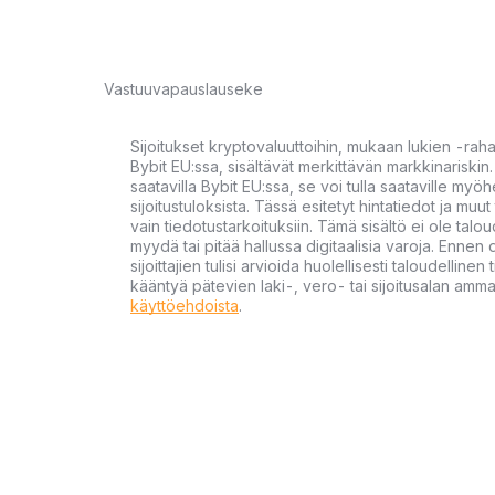
Vastuuvapauslauseke
Sijoitukset kryptovaluuttoihin, mukaan lukien -rah
Bybit EU:ssa, sisältävät merkittävän markkinariskin. 
saatavilla Bybit EU:ssa, se voi tulla saataville my
sijoitustuloksista. Tässä esitetyt hintatiedot ja muut 
vain tiedotustarkoituksiin. Tämä sisältö ei ole talou
myydä tai pitää hallussa digitaalisia varoja. Ennen di
sijoittajien tulisi arvioida huolellisesti taloudellin
kääntyä pätevien laki-, vero- tai sijoitusalan ammat
käyttöehdoista
.