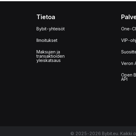
Tietoa
Palve
Bybit-yhteisöt
One-Cl
Ilmoitukset
VIP-oh
Maksujen ja
Suositt
transaktioiden
yleiskatsaus
Veron 
Open B
API
© 2025-2026 Bybit.eu. Kaikki o