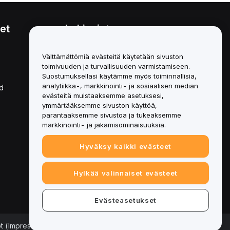
et
Lakiasiat
Eturistiriitapolitiikka
Välttämättömiä evästeitä käytetään sivuston
toimivuuden ja turvallisuuden varmistamiseen.
Yhteenveto säilytys- ja
hallinnointikäytännöstä
Suostumuksellasi käytämme myös toiminnallisia,
analytiikka-, markkinointi- ja sosiaalisen median
d
ESG-tiedot
evästeitä muistaaksemme asetuksesi,
ymmärtääksemme sivuston käyttöä,
Crypto-Asset White Papers
parantaaksemme sivustoa ja tukeaksemme
markkinointi- ja jakamisominaisuuksia.
Hyväksy kaikki evästeet
Hylkää valinnaiset evästeet
Evästeasetukset
ot (Impressum)
|
Evästeasetukset