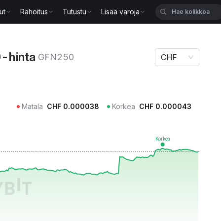
ut
Rahoitus
Tutustu
Lisää varoja
GFN250
-hinta
GFN250
CHF
Matala
CHF
0.000038
Korkea
CHF
0.000043