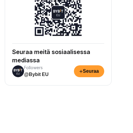
Seuraa meitä sosiaalisessa
mediassa
Followers
+
Seuraa
@Bybit EU