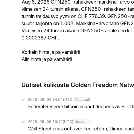
Aug 6, 2026 GFN250-rahakkeen markkina-arvo o
viimeisen 24 tunnin aikana. GFN250-rahakkeen tä
tunnin treidausvolyymi on CHF 778.39. GFN250-rah
suurin tarjonta on 1.00B. Markkina-arvoltaan GFN25
Viimeisen 24 tunnin aikana GFN250-rahakkeen korkei
0.0000387 CHF.
Korkein hinta ja päivämäärä
Alin hinta ja päivämäärä
Uutiset kolikosta Golden Freedom Net
2026-08-06 14:04
(UTC)
Neutraali
Federal Reserve bitcoin impact deepens as BTC t
2026-08-06 13:12
(UTC)
Neutraali
Wall Street cries out over Fed reform, Dimon back