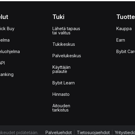
lut
Tuki
Tuotte
ick Buy
Lähetä tapaus
Kauppa
tai valitus
jelma
Earn
Tukikeskus
eluohjelma
Bybit Car
Palvelukeskus
API
Käyttäjän
palaute
anking
Bybit Learn
Hinnasto
Aitouden
tarkistus
ikeudet pidätetään.
Palveluehdot
|
Tietosuojaehdot
|
Yritystied