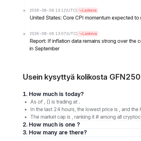
2026-08-06 13:12
(UTC)
Laskeva
United States: Core CPI momentum expected to re
2026-08-06 13:07
(UTC)
Laskeva
Report: If inflation data remains strong over the 
in September
Usein kysyttyä kolikosta GFN25
1. How much is today?
As of , () is trading at .
In the last 24 hours, the lowest price is , and the 
The market cap is , ranking it # among all cryptoc
2. How much is one ?
3. How many are there?