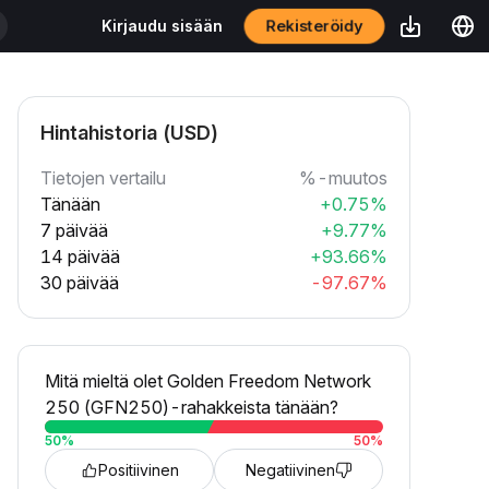
Rekisteröidy
Kirjaudu sisään
Hintahistoria (USD)
Tietojen vertailu
%-muutos
Tänään
+0.75%
7 päivää
+9.77%
14 päivää
+93.66%
30 päivää
-97.67%
Mitä mieltä olet Golden Freedom Network
250 (GFN250)-rahakkeista tänään?
50
%
50
%
Positiivinen
Negatiivinen