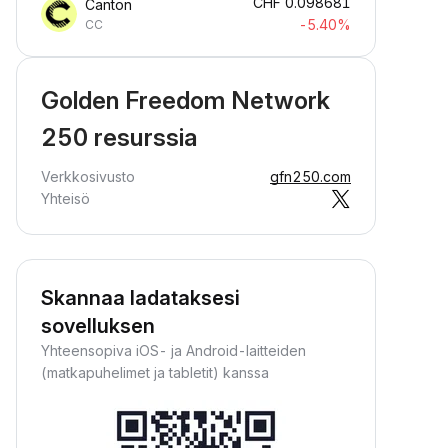
CHF
0.098681
Canton
-5.40%
CC
Golden Freedom Network
250 resurssia
Verkkosivusto
gfn250.com
Yhteisö
Skannaa ladataksesi
sovelluksen
Yhteensopiva iOS- ja Android-laitteiden
(matkapuhelimet ja tabletit) kanssa