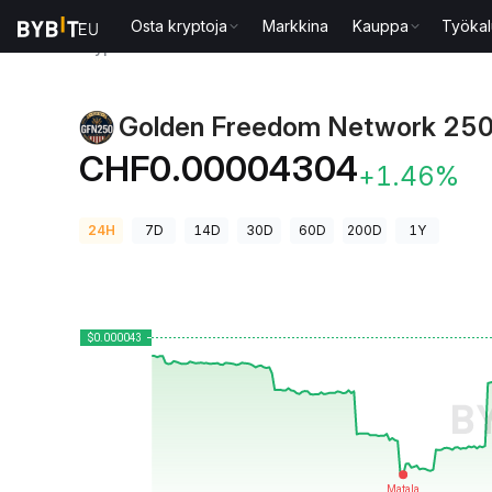
Osta kryptoja
Markkina
Kauppa
Työkal
Kryptohinnat
Golden Freedom Network 250-hinta 
Golden Freedom Network 250
CHF0.00004304
+1.46%
24H
7D
14D
30D
60D
200D
1Y