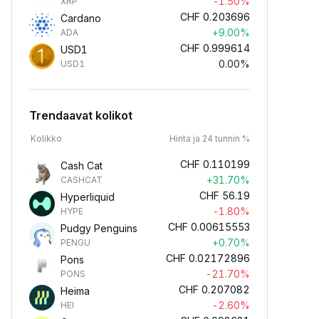
-1.50%
XRP
CHF
0.203696
Cardano
+9.00%
ADA
CHF
0.999614
USD1
0.00%
USD1
Trendaavat kolikot
Kolikko
Hinta ja 24 tunnin %
CHF
0.110199
Cash Cat
+31.70%
CASHCAT
CHF
56.19
Hyperliquid
-1.80%
HYPE
CHF
0.00615553
Pudgy Penguins
+0.70%
PENGU
CHF
0.02172896
Pons
-21.70%
PONS
CHF
0.207082
Heima
-2.60%
HEI