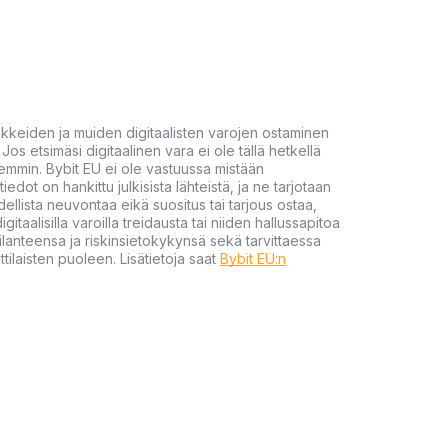
akkeiden ja muiden digitaalisten varojen ostaminen
Jos etsimäsi digitaalinen vara ei ole tällä hetkellä
öhemmin. Bybit EU ei ole vastuussa mistään
tiedot on hankittu julkisista lähteistä, ja ne tarjotaan
dellista neuvontaa eikä suositus tai tarjous ostaa,
gitaalisilla varoilla treidausta tai niiden hallussapitoa
en tilanteensa ja riskinsietokykynsä sekä tarvittaessa
tilaisten puoleen. Lisätietoja saat
Bybit EU:n