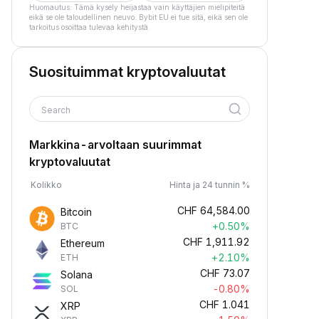
Huomautus: Tämä kysely heijastaa vain käyttäjien mielipiteitä
eikä se ole taloudellinen neuvo. Bybit EU ei tue sitä, eikä sen ole
tarkoitus osoittaa tulevaa kehitystä.
Suosituimmat kryptovaluutat
Search
Markkina-arvoltaan suurimmat
kryptovaluutat
Kolikko
Hinta ja 24 tunnin %
CHF
64,584.00
Bitcoin
+0.50%
BTC
CHF
1,911.92
Ethereum
+2.10%
ETH
CHF
73.07
Solana
-0.80%
SOL
CHF
1.041
XRP