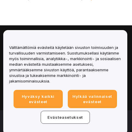
Tietoa
Välttämättömiä evästeitä käytetään sivuston toimivuuden ja
Palvelut
turvallisuuden varmistamiseen. Suostumuksellasi käytämme
myös toiminnallisia, analytiikka-, markkinointi- ja sosiaalisen
median evästeitä muistaaksemme asetuksesi,
Tuki
ymmärtääksemme sivuston käyttöä, parantaaksemme
sivustoa ja tukeaksemme markkinointi- ja
Tuotteet
jakamisominaisuuksia.
Lakiasiat
Hyväksy kaikki
Hylkää valinnaiset
evästeet
evästeet
© 2025-2026 Bybit.eu. Kaikki oikeudet pidätetään.
Evästeasetukset
Palveluehdot
|
Tietosuojaehdot
|
Yritystiedot
(Impressum)
|
Evästeasetukset