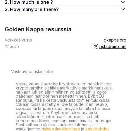
2. How much is one ?
3. How many are there?
Golden Kappa resurssia
Verkkosivusto
gkappa.org
Yhteisö
instagram.com
Vastuuvapauslauseke
Vastuuvapauslauseke Kryptovarojen hankkiminen
kryptovaroihin sisältää merkittäviä markkinariskejä,
mukaan lukien äärimmäinen volatiliteetti ja koko
pääoman mahdollinen menettäminen. Bybit EU
sanoutuu irti kaikesta vastuusta toimien tuloksista.
Mikään tässä esitetty ei ole taloudellinen neuvo,
suositus tai tarjous ostaa, myydä tai pitää hallussa
digitaalisia varoja. Käyttäjien tulee arvioida
taloudellinen tilanteensa itsenäisesti, ja heitä
kehotetaan konsultoimaan ammattimaisia neuvojia.
Saat kattavan yleiskatsauksen lukemalla
asiakirjamme
riskien ilmoittaminen
ja
käyttöehdot
.