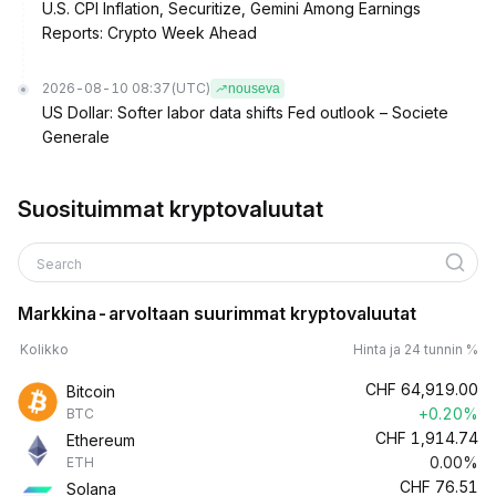
U.S. CPI Inflation, Securitize, Gemini Among Earnings
Reports: Crypto Week Ahead
2026-08-10 08:37
(UTC)
nouseva
US Dollar: Softer labor data shifts Fed outlook – Societe
Generale
Suosituimmat kryptovaluutat
Search
Markkina-arvoltaan suurimmat kryptovaluutat
Kolikko
Hinta ja 24 tunnin %
CHF
64,919.00
Bitcoin
+0.20%
BTC
CHF
1,914.74
Ethereum
0.00%
ETH
CHF
76.51
Solana