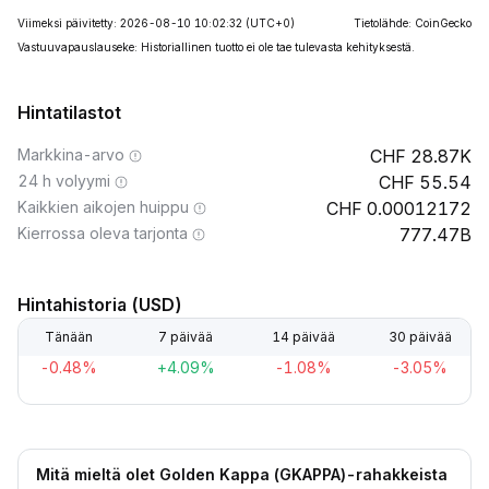
Viimeksi päivitetty: 2026-08-10 10:02:32
(UTC+0)
Tietolähde: CoinGecko
Vastuuvapauslauseke: Historiallinen tuotto ei ole tae tulevasta kehityksestä.
Hintatilastot
Markkina-arvo
28.87K
24 h volyymi
55.54
Kaikkien aikojen huippu
0.00012172
Kierrossa oleva tarjonta
777.47B
Hintahistoria (USD)
Tänään
7 päivää
14 päivää
30 päivää
-0.48%
+4.09%
-1.08%
-3.05%
Mitä mieltä olet Golden Kappa (GKAPPA)-rahakkeista