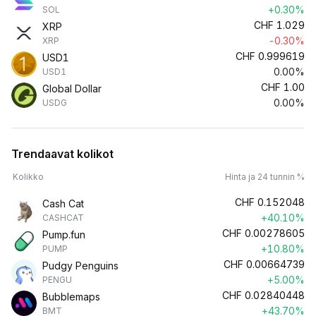
+0.30%
SOL
CHF
1.029
XRP
-0.30%
XRP
CHF
0.999619
USD1
0.00%
USD1
CHF
1.00
Global Dollar
0.00%
USDG
Trendaavat kolikot
Kolikko
Hinta ja 24 tunnin %
CHF
0.152048
Cash Cat
+40.10%
CASHCAT
CHF
0.00278605
Pump.fun
+10.80%
PUMP
CHF
0.00664739
Pudgy Penguins
+5.00%
PENGU
CHF
0.02840448
Bubblemaps
+43.70%
BMT