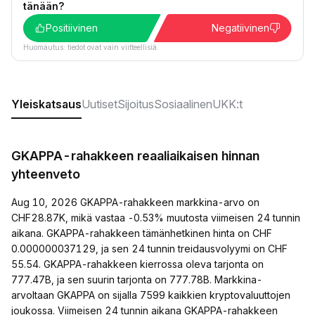
tänään?
Positiivinen
Negatiivinen
Huomautus: tiedot ovat vain viitteellisiä.
Yleiskatsaus
Uutiset
Sijoitus
Sosiaalinen
UKK:t
GKAPPA-rahakkeen reaaliaikaisen hinnan
yhteenveto
Aug 10, 2026 GKAPPA-rahakkeen markkina-arvo on
CHF28.87K, mikä vastaa -0.53% muutosta viimeisen 24 tunnin
aikana. GKAPPA-rahakkeen tämänhetkinen hinta on CHF
0.000000037129, ja sen 24 tunnin treidausvolyymi on CHF
55.54. GKAPPA-rahakkeen kierrossa oleva tarjonta on
777.47B, ja sen suurin tarjonta on 777.78B. Markkina-
arvoltaan GKAPPA on sijalla 7599 kaikkien kryptovaluuttojen
joukossa. Viimeisen 24 tunnin aikana GKAPPA-rahakkeen