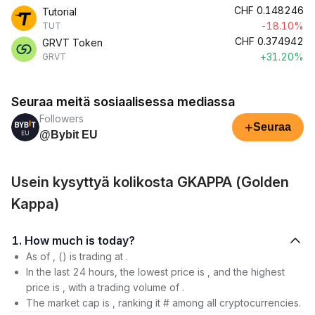
CHF
0.148246
Tutorial
-18.10%
TUT
CHF
0.374942
GRVT Token
+31.20%
GRVT
Seuraa meitä sosiaalisessa mediassa
Followers
+
Seuraa
@Bybit EU
Usein kysyttyä kolikosta GKAPPA (Golden
Kappa)
1. How much is today?
As of , () is trading at .
In the last 24 hours, the lowest price is , and the highest
price is , with a trading volume of .
The market cap is , ranking it # among all cryptocurrencies.