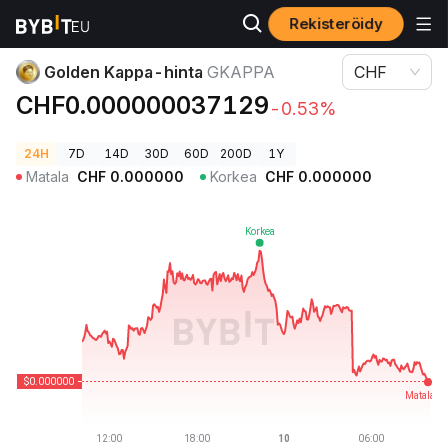
Rekisteröidy
Kryptohinnat
Golden Kappa-hinta GKAPPA
Golden Kappa-hinta
GKAPPA
CHF
CHF0.000000037129
-0.53%
24H
7D
14D
30D
60D
200D
1Y
Matala
CHF
0.000000
Korkea
CHF
0.000000