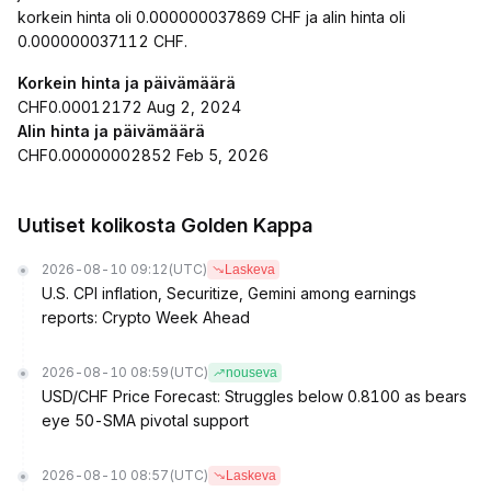
korkein hinta oli 0.000000037869 CHF ja alin hinta oli
0.000000037112 CHF.
Korkein hinta ja päivämäärä
CHF0.00012172 Aug 2, 2024
Alin hinta ja päivämäärä
CHF0.00000002852 Feb 5, 2026
Uutiset kolikosta Golden Kappa
2026-08-10 09:12
(UTC)
Laskeva
U.S. CPI inflation, Securitize, Gemini among earnings
reports: Crypto Week Ahead
2026-08-10 08:59
(UTC)
nouseva
USD/CHF Price Forecast: Struggles below 0.8100 as bears
eye 50-SMA pivotal support
2026-08-10 08:57
(UTC)
Laskeva